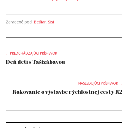
Zaradené pod:
Betliar
,
Sisi
Post
← PREDCHÁDZAJÚCI PRÍSPEVOK
Deň detí s Tašizábavou
navigation
NASLEDUJÚCI PRÍSPEVOK →
Rokovanie o výstavbe rýchlostnej cesty R2