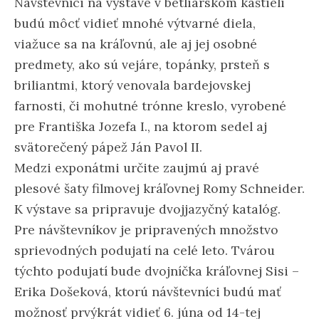
Návštevníci na výstave v betliarskom kaštieli
budú môcť vidieť mnohé výtvarné diela,
viažuce sa na kráľovnú, ale aj jej osobné
predmety, ako sú vejáre, topánky, prsteň s
briliantmi, ktorý venovala bardejovskej
farnosti, či mohutné trónne kreslo, vyrobené
pre Františka Jozefa I., na ktorom sedel aj
svätorečený pápež Ján Pavol II.
Medzi exponátmi určite zaujmú aj pravé
plesové šaty filmovej kráľovnej Romy Schneider.
K výstave sa pripravuje dvojjazyčný katalóg.
Pre návštevníkov je pripravených množstvo
sprievodných podujatí na celé leto. Tvárou
týchto podujatí bude dvojníčka kráľovnej Sisi –
Erika Došeková, ktorú návštevníci budú mať
možnosť prvýkrát vidieť 6. júna od 14-tej