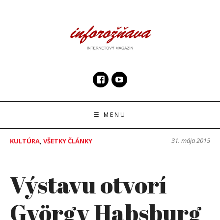
Skip
to
content
InfoRoznava.sk
internetový magazín
☰ MENU
31. mája 2015
KULTÚRA
,
VŠETKY ČLÁNKY
Výstavu otvorí
György Habsburg