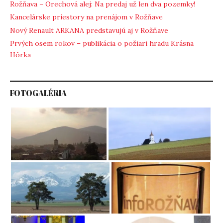
Rožňava – Orechová alej: Na predaj už len dva pozemky!
Kancelárske priestory na prenájom v Rožňave
Nový Renault ARKANA predstavujú aj v Rožňave
Prvých osem rokov – publikácia o požiari hradu Krásna
Hôrka
FOTOGALÉRIA