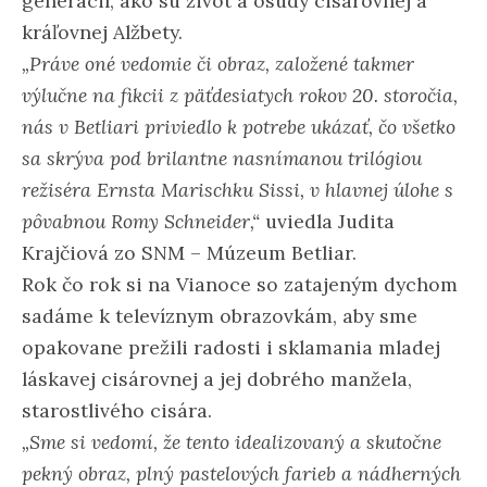
generácií, ako sú život a osudy cisárovnej a
kráľovnej Alžbety.
„Práve oné vedomie či obraz, založené takmer
výlučne na fikcii z päťdesiatych rokov 20. storočia,
nás v Betliari priviedlo k potrebe ukázať, čo všetko
sa skrýva pod brilantne nasnímanou trilógiou
režiséra Ernsta Marischku Sissi, v hlavnej úlohe s
pôvabnou Romy Schneider,“
uviedla Judita
Krajčiová zo SNM – Múzeum Betliar.
Rok čo rok si na Vianoce so zatajeným dychom
sadáme k televíznym obrazovkám, aby sme
opakovane prežili radosti i sklamania mladej
láskavej cisárovnej a jej dobrého manžela,
starostlivého cisára.
„Sme si vedomí, že tento idealizovaný a skutočne
pekný obraz, plný pastelových farieb a nádherných