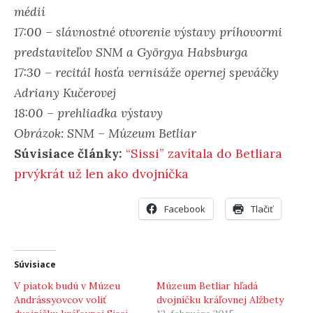
médií
17:00 – slávnostné otvorenie výstavy príhovormi
predstaviteľov SNM a Györgya Habsburga
17:30 – recitál hosťa vernisáže opernej speváčky
Adriany Kučerovej
18:00 – prehliadka výstavy
Obrázok: SNM – Múzeum Betliar
Súvisiace články:
“Sissi” zavítala do Betliara
prvýkrát už len ako dvojníčka
Facebook
Tlačiť
Súvisiace
V piatok budú v Múzeu
Múzeum Betliar hľadá
Andrássyovcov voliť
dvojníčku kráľovnej Alžbety