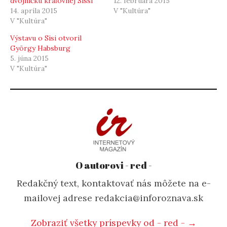
dvojníčku kráľovnej Sissi
12. februára 2015
14. apríla 2015
V "Kultúra"
V "Kultúra"
Výstavu o Sisi otvoril
György Habsburg
5. júna 2015
V "Kultúra"
O autorovi - red -
Redakčný text, kontaktovať nás môžete na e-
mailovej adrese redakcia@inforoznava.sk
Zobraziť všetky príspevky od - red - →