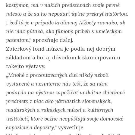
kostýmov, má v našich predstavách svoje pevné
miesto a že sa ho nepodarí úplne prekryť históriou.
I keď tá je v prípade kráľovnej Alžbety rovnako, ak
nie viac pútavá, ako filmový príbeh s umeleckým
patentom,“
spresňuje ďalej.
Zbierkový fond múzea je podľa nej dobrým
základom a bol aj dôvodom k skoncipovaniu
takejto výstavy.
„Mnohé z prezentovaných diel nikdy neboli
vystavené a nesmierne nás teší, že sa nám
podarilo na výstavu zapožičať unikátne zbierkové
predmety z viac ako pätnástich slovenských,
maďarských a rakúskych múzeí a kultúrnych
inštitúcií, ktoré bežne neopúšťajú svoje domovské
expozície a depozity,“
vysvetľuje.