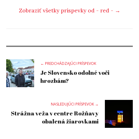
Zobraziť všetky príspevky od - red - →
Post
← PREDCHÁDZAJÚCI PRÍSPEVOK
Je Slovensko odolné voči
navigation
hrozbám?
NASLEDUJÚCI PRÍSPEVOK →
Strážna veža v centre Rožňavy
obalená žiarovkami