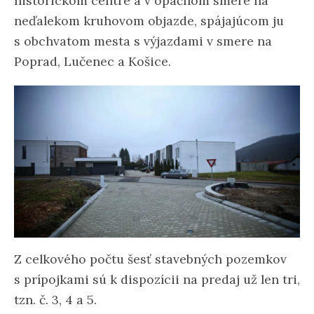
historickom centre a v opačnom smere na
neďalekom kruhovom objazde, spájajúcom ju
s obchvatom mesta s výjazdami v smere na
Poprad, Lučenec a Košice.
Z celkového počtu šesť stavebných pozemkov
s prípojkami sú k dispozícii na predaj už len tri,
tzn. č. 3, 4 a 5.