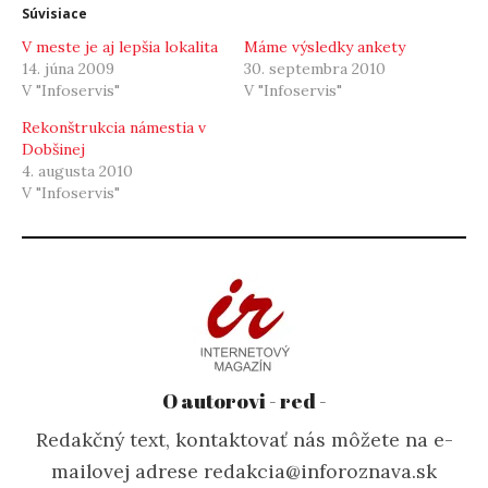
Súvisiace
V meste je aj lepšia lokalita
Máme výsledky ankety
14. júna 2009
30. septembra 2010
V "Infoservis"
V "Infoservis"
Rekonštrukcia námestia v
Dobšinej
4. augusta 2010
V "Infoservis"
O autorovi - red -
Redakčný text, kontaktovať nás môžete na e-
mailovej adrese redakcia@inforoznava.sk