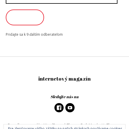
mailová
adresa
ODOBERAŤ
Pridajte sa k 9 ďalším odberateľom
internetový magazín
Sledujte nás na
Proudly powered by WordPress
|
Theme: DailyMag by
UpThemes
.
Pre zlepšovanie vášho zážitku na našich stránkach používame
cookies