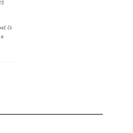
ej
sť či
 a