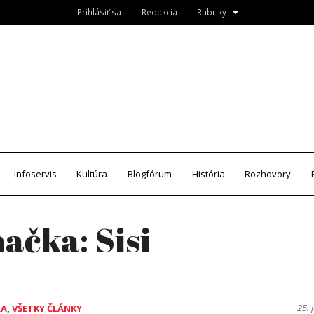
Prihlásiť sa
Redakcia
Rubriky
Roznava.sk
zín
Infoservis
Kultúra
Blogfórum
História
Rozhovory
načka:
Sisi
25. 
RA
,
VŠETKY ČLÁNKY