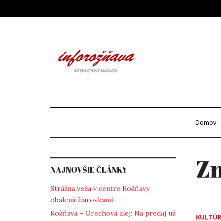
Skip
to
content
Info
internetový maga
Domov
Z
NAJNOVŠIE ČLÁNKY
Strážna veža v centre Rožňavy
obalená žiarovkami
Rožňava – Orechová alej: Na predaj už
KULTÚ