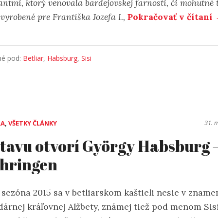
iantmi, ktorý venovala bardejovskej farnosti, či mohutné
 vyrobené pre Františka Jozefa I.,
Pokračovať v čítaní
né pod:
Betliar
,
Habsburg
,
Sisi
31. 
RA
,
VŠETKY ČLÁNKY
tavu otvorí György Habsburg 
hringen
 sezóna 2015 sa v betliarskom kaštieli nesie v zname
dárnej kráľovnej Alžbety, známej tiež pod menom Sisi