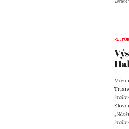
Zarade
KULTÚ
Výs
Ha
Múzeum
Trian
kráľov
Slove
„Návšt
kráľov