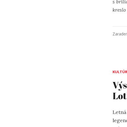
s bril
kreslo
Zarade
KULTÚ
Výs
Lot
Letná
legen