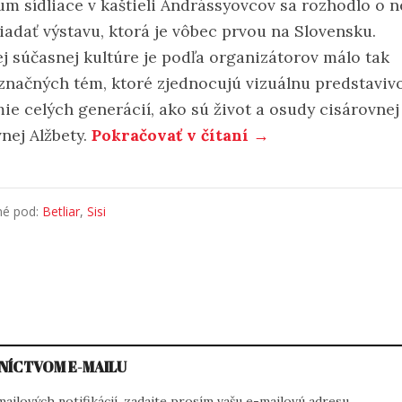
m sídliace v kaštieli Andrássyovcov sa rozhodlo o n
iadať výstavu, ktorá je vôbec prvou na Slovensku.
ej súčasnej kultúre je podľa organizátorov málo tak
značných tém, ktoré zjednocujú vizuálnu predstavivo
ie celých generácií, ako sú život a osudy cisárovnej
nej Alžbety.
Pokračovať v čítaní →
né pod:
Betliar
,
Sisi
NÍCTVOM E-MAILU
ilových notifikácií, zadajte prosím vašu e-mailovú adresu.