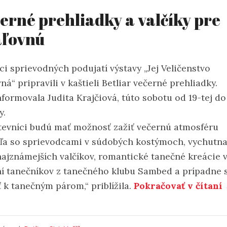
erné prehliadky a valčíky pre
áľovnú
ci sprievodných podujatí výstavy „Jej Veličenstvo
ná“ pripravili v kaštieli Betliar večerné prehliadky.
formovala Judita Krajčiová, túto sobotu od 19-tej do
y.
tevníci budú mať možnosť zažiť večernú atmosféru
eľa so sprievodcami v súdobých kostýmoch, vychutna
najznámejších valčíkov, romantické tanečné kreácie 
í tanečníkov z tanečného klubu Sambed a prípadne 
ť k tanečným párom,“ priblížila.
Pokračovať v čítaní