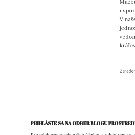
Múzeu
uspor
V naš
jedno
vedom
kráľov
Zarade
PRIHLÁSTE SA NA ODBER BLOGU PROSTRED
Pre odoberanie najnovších článkov a odoberanie e-ma