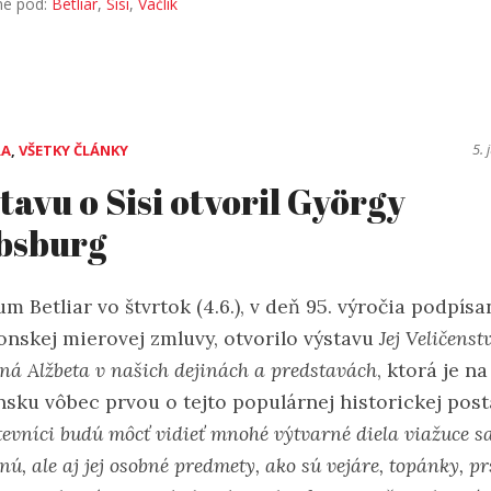
né pod:
Betliar
,
Sisi
,
Vačlík
5. 
RA
,
VŠETKY ČLÁNKY
tavu o Sisi otvoril György
bsburg
 Betliar vo štvrtok (4.6.), v deň 95. výročia podpísa
onskej mierovej zmluvy, otvorilo výstavu
Jej Veličenst
ná Alžbeta v našich dejinách a predstavách
, ktorá je na
nsku vôbec prvou o tejto populárnej historickej post
evníci budú môcť vidieť mnohé výtvarné diela viažuce s
nú, ale aj jej osobné predmety, ako sú vejáre, topánky, pr