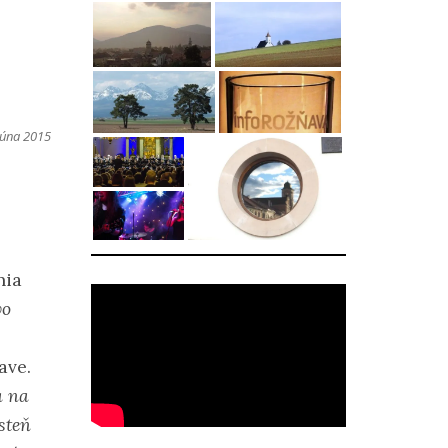
júna 2015
nia
vo
ave.
a na
steň