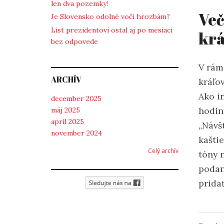
len dva pozemky!
Več
Je Slovensko odolné voči hrozbám?
List prezidentovi ostal aj po mesiaci
kr
bez odpovede
V rám
ARCHÍV
kráľov
Ako in
december 2025
hodin
máj 2025
apríl 2025
„Návš
november 2024
kašti
Celý archív
tóny 
podan
prida