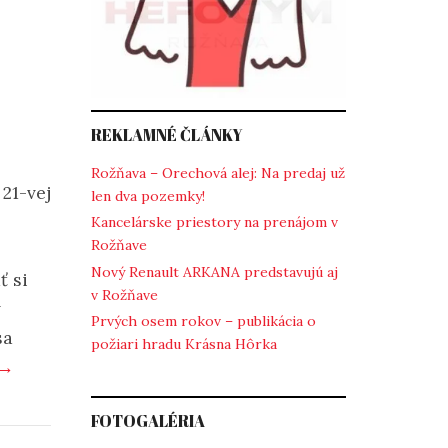
REKLAMNÉ ČLÁNKY
Rožňava – Orechová alej: Na predaj už
 21-vej
len dva pozemky!
Kancelárske priestory na prenájom v
Rožňave
Nový Renault ARKANA predstavujú aj
ť si
v Rožňave
v
Prvých osem rokov – publikácia o
sa
požiari hradu Krásna Hôrka
 →
FOTOGALÉRIA