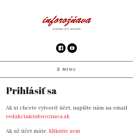
Skip
to
content
InfoRoznava.sk
internetový magazín
☰ MENU
Prihlásiť sa
Ak si chcete vytvoriť účet, napíšte nám na email
redakcia@inforoznava.sk
Ak už účet máte,
kliknite sem