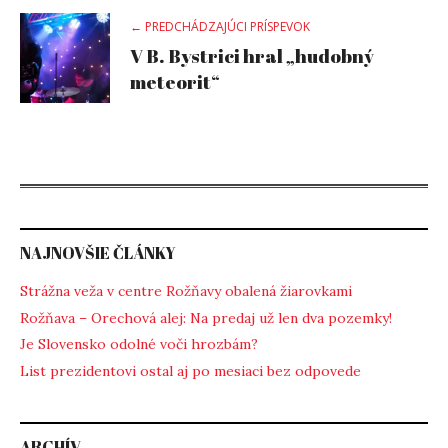
Post
← PREDCHÁDZAJÚCI PRÍSPEVOK
V B. Bystrici hral „hudobný
navigation
meteorit“
NAJNOVŠIE ČLÁNKY
Strážna veža v centre Rožňavy obalená žiarovkami
Rožňava – Orechová alej: Na predaj už len dva pozemky!
Je Slovensko odolné voči hrozbám?
List prezidentovi ostal aj po mesiaci bez odpovede
ARCHÍV