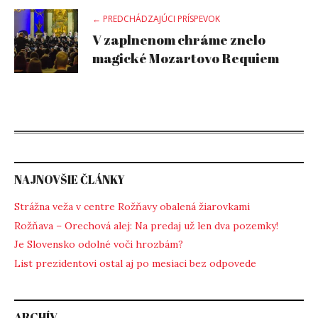
Post
← PREDCHÁDZAJÚCI PRÍSPEVOK
V zaplnenom chráme znelo
navigation
magické Mozartovo Requiem
NAJNOVŠIE ČLÁNKY
Strážna veža v centre Rožňavy obalená žiarovkami
Rožňava – Orechová alej: Na predaj už len dva pozemky!
Je Slovensko odolné voči hrozbám?
List prezidentovi ostal aj po mesiaci bez odpovede
ARCHÍV