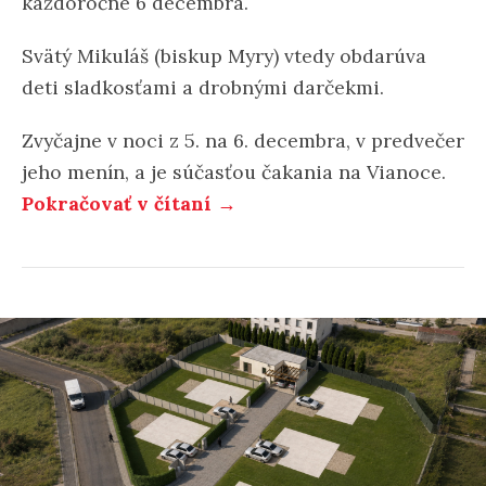
každoročne 6 decembra.
Svätý Mikuláš (biskup Myry) vtedy obdarúva
deti sladkosťami a drobnými darčekmi.
Zvyčajne v noci z 5. na 6. decembra, v predvečer
jeho menín, a je súčasťou čakania na Vianoce.
Pokračovať v čítaní →