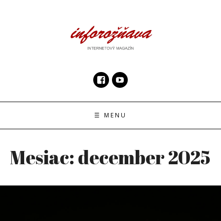
Skip
to
content
InfoRoznava.sk
internetový magazín
☰ MENU
Mesiac:
december 2025