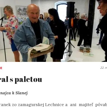
22. 
IE
al s paletou
najca k Slanej
ranek zo zamagurskej Lechnice a ani majiteľ pôva