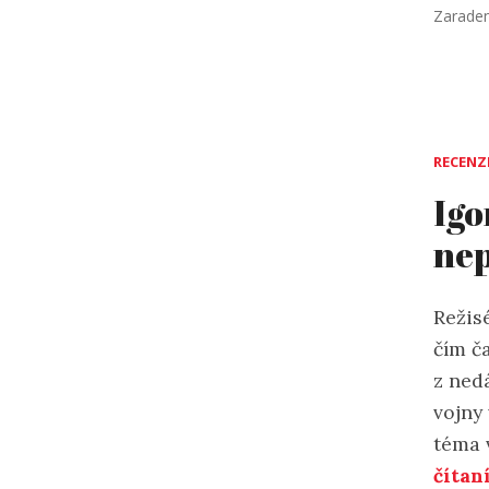
Zarade
RECENZ
Igo
nep
Režis
čím č
z ned
vojny
téma 
čítan