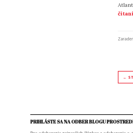
Atlan
čítan
Zarade
Nav
S
v
člá
PRIHLÁSTE SA NA ODBER BLOGU PROSTRED