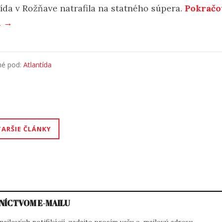
tída v Rožňave natrafila na statného súpera.
Pokračo
í →
né pod:
Atlantída
igácia
TARŠIE ČLÁNKY
nkoch
NÍCTVOM E-MAILU