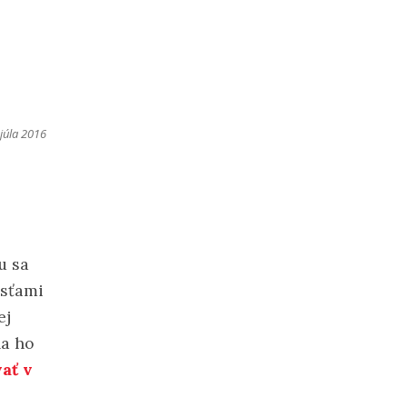
 júla 2016
u sa
osťami
ej
la ho
ať v