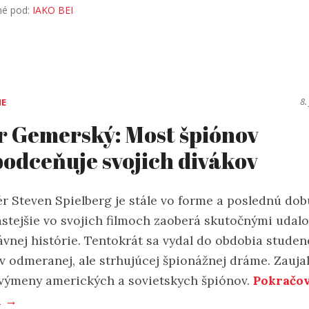
né pod:
IAKO BEI
8.
IE
r Gemerský: Most špiónov
odceňuje svojich divákov
ér Steven Spielberg je stále vo forme a poslednú dob
astejšie vo svojich filmoch zaoberá skutočnými udal
ávnej histórie. Tentokrát sa vydal do obdobia studen
 v odmeranej, ale strhujúcej špionážnej dráme. Zauja
výmeny amerických a sovietskych špiónov.
Pokračov
í →