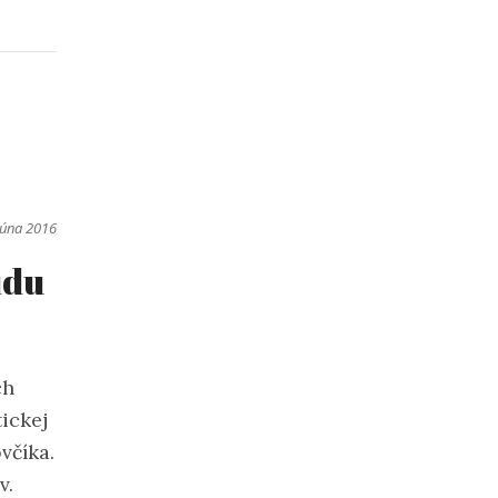
júna 2016
ídu
ch
ickej
včíka.
v.