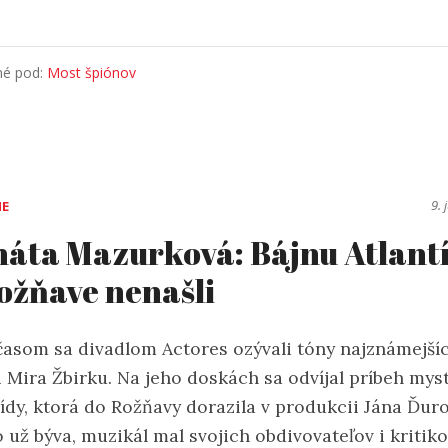
né pod:
Most špiónov
9. 
IE
áta Mazurková: Bájnu Atlant
ožňave nenašli
časom sa divadlom Actores ozývali tóny najznámejší
i Mira Žbirku. Na jeho doskách sa odvíjal príbeh myst
tídy, ktorá do Rožňavy dorazila v produkcii Jána Ďuro
 už býva, muzikál mal svojich obdivovateľov i kritiko