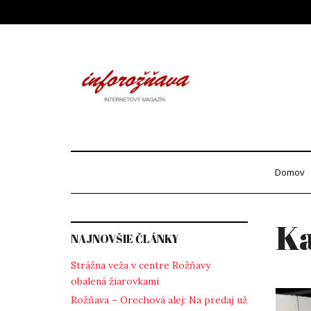
Skip
to
content
Info
internetový maga
Domov
Ka
NAJNOVŠIE ČLÁNKY
Strážna veža v centre Rožňavy
obalená žiarovkami
Rožňava – Orechová alej: Na predaj už