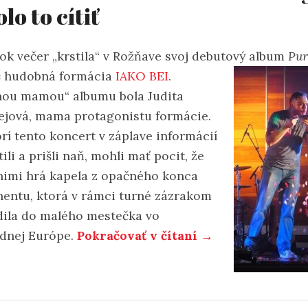
olo to cítiť
tok večer „krstila“ v Rožňave svoj debutový album
Pur
e
hudobná formácia
IAKO BEI
.
nou mamou“ albumu bola Judita
ejová, mama protagonistu formácie.
orí tento koncert v záplave informácií
ili a prišli naň, mohli mať pocit, že
nimi hrá kapela z opačného konca
nentu, ktorá v rámci turné zázrakom
dila do malého mestečka vo
dnej Európe.
Pokračovať v čítaní →