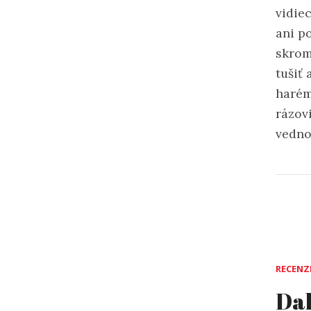
vidie
ani p
skrom
tušiť 
harém
rázovi
vedno
RECENZ
Dal