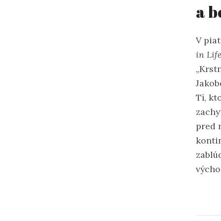
a b
V pia
in Lif
„Krst
Jakob
Tí, kt
zachyt
pred 
konti
zablú
výcho