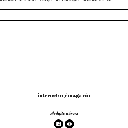
ilových notifikácií, zadajte prosím vašu e-mailovú adresu.
internetový magazín
Sledujte nás na