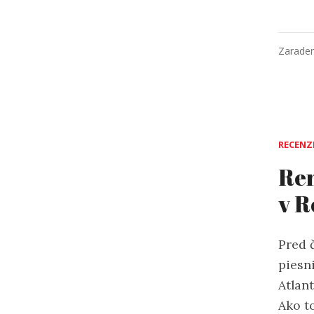
Zarade
RECENZ
Ren
v R
Pred 
piesn
Atlan
Ako to