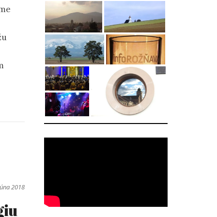
jme
žu
ím
júna 2018
giu