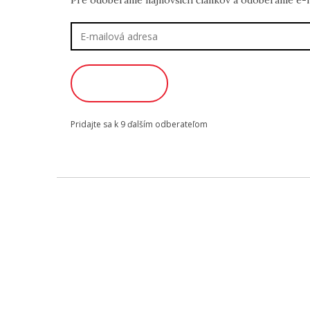
Pre odoberanie najnovších článkov a odoberanie e-ma
E-
mailová
adresa
ODOBERAŤ
Pridajte sa k 9 ďalším odberateľom