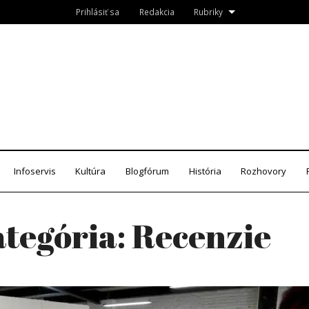
Prihlásiť sa
Redakcia
Rubriky
Roznava.sk
zín
Infoservis
Kultúra
Blogfórum
História
Rozhovory
tegória:
Recenzie