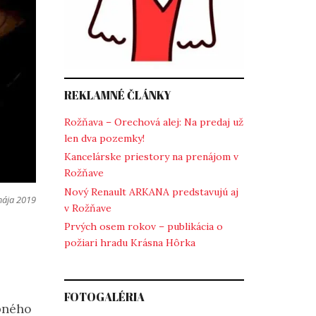
REKLAMNÉ ČLÁNKY
Rožňava – Orechová alej: Na predaj už
len dva pozemky!
Kancelárske priestory na prenájom v
Rožňave
Nový Renault ARKANA predstavujú aj
mája 2019
v Rožňave
Prvých osem rokov – publikácia o
požiari hradu Krásna Hôrka
FOTOGALÉRIA
bného