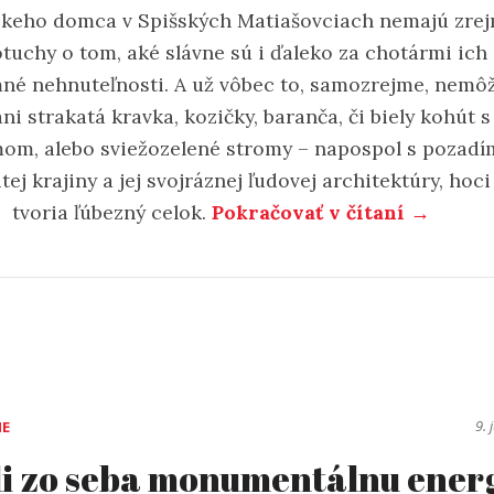
ckeho domca v Spišských Matiašovciach nemajú zre
otuchy o tom, aké slávne sú i ďaleko za chotármi ich
né nehnuteľnosti. A už vôbec to, samozrejme, nemô
ani strakatá kravka, kozičky, baranča, či biely kohút s
om, alebo sviežozelené stromy – napospol s pozad
tej krajiny a jej svojráznej ľudovej architektúry, hoci
 tvoria ľúbezný celok.
Pokračovať v čítaní →
9. 
IE
i zo seba monumentálnu ener