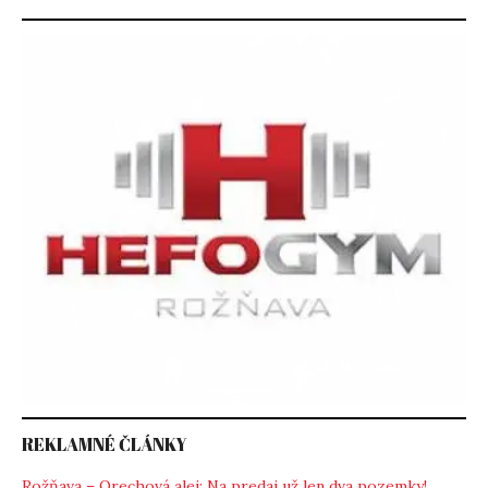
REKLAMNÉ ČLÁNKY
Rožňava – Orechová alej: Na predaj už len dva pozemky!