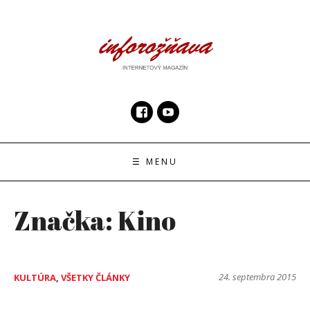
Skip
to
content
InfoRoznava.sk
internetový magazín
☰ MENU
Značka:
Kino
24. septembra 2015
KULTÚRA
,
VŠETKY ČLÁNKY