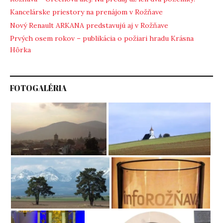
Kancelárske priestory na prenájom v Rožňave
Nový Renault ARKANA predstavujú aj v Rožňave
Prvých osem rokov – publikácia o požiari hradu Krásna
Hôrka
FOTOGALÉRIA