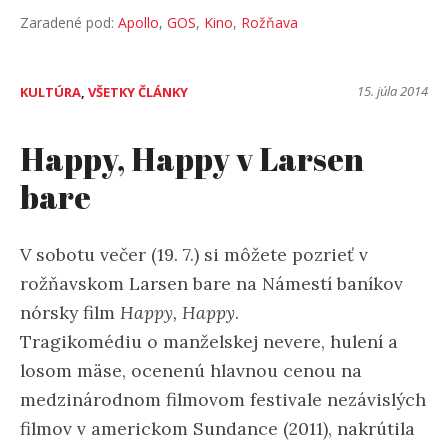
Zaradené pod:
Apollo
,
GOS
,
Kino
,
Rožňava
15. júla 2014
KULTÚRA
,
VŠETKY ČLÁNKY
Happy, Happy v Larsen
bare
V sobotu večer (19. 7.) si môžete pozrieť v
rožňavskom Larsen bare na Námestí baníkov
nórsky film
Happy, Happy
.
Tragikomédiu o manželskej nevere, hulení a
losom mäse, ocenenú hlavnou cenou na
medzinárodnom filmovom festivale nezávislých
filmov v americkom Sundance (2011), nakrútila