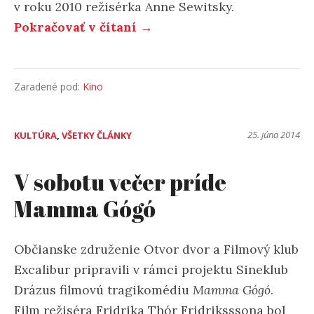
v roku 2010 režisérka Anne Sewitsky.
Pokračovať v čítaní →
Zaradené pod:
Kino
25. júna 2014
KULTÚRA
,
VŠETKY ČLÁNKY
V sobotu večer príde
Mamma Gógó
Občianske združenie Otvor dvor a Filmový klub
Excalibur pripravili v rámci projektu Sineklub
Drázus filmovú tragikomédiu
Mamma Gógó
.
Film režiséra Fridrika Thór Fridriksssona bol