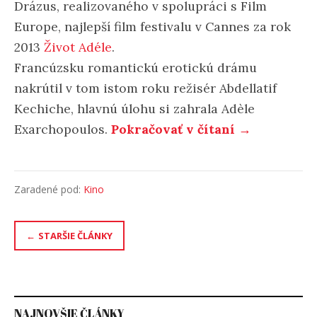
Drázus, realizovaného v spolupráci s Film
Europe, najlepší film festivalu v Cannes za rok
2013
Život Adéle
.
Francúzsku romantickú erotickú drámu
nakrútil v tom istom roku režisér Abdellatif
Kechiche, hlavnú úlohu si zahrala Adèle
Exarchopoulos.
Pokračovať v čítaní →
Zaradené pod:
Kino
Navigácia
STARŠIE ČLÁNKY
v
článkoch
NAJNOVŠIE ČLÁNKY