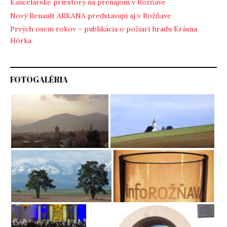
Kancelárske priestory na prenájom v Rožňave
Nový Renault ARKANA predstavujú aj v Rožňave
Prvých osem rokov – publikácia o požiari hradu Krásna
Hôrka
FOTOGALÉRIA