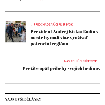
Post
← PREDCHÁDZAJÚCI PRÍSPEVOK
Prezident Andrej Kiska: Ľudia v
navigation
meste by mali viac využívať
potenciál regiónu
NASLEDUJÚCI PRÍSPEVOK →
Prežite opäť príbehy svojich hrdinov
NAJNOVŠIE ČLÁNKY