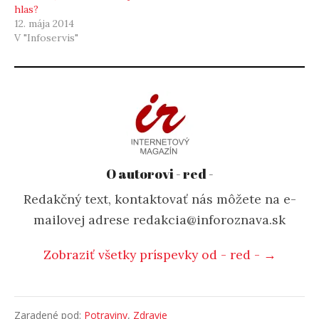
hlas?
12. mája 2014
V "Infoservis"
O autorovi - red -
Redakčný text, kontaktovať nás môžete na e-
mailovej adrese redakcia@inforoznava.sk
Zobraziť všetky príspevky od - red - →
Zaradené pod:
Potraviny
,
Zdravie