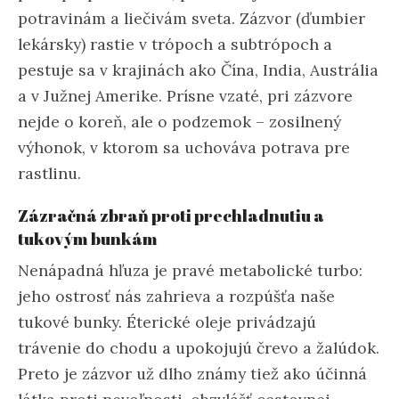
potravinám a liečivám sveta. Zázvor (ďumbier
lekársky) rastie v trópoch a subtrópoch a
pestuje sa v krajinách ako Čína, India, Austrália
a v Južnej Amerike. Prísne vzaté, pri zázvore
nejde o koreň, ale o podzemok – zosilnený
výhonok, v ktorom sa uchováva potrava pre
rastlinu.
Zázračná zbraň proti prechladnutiu a
tukovým bunkám
Nenápadná hľuza je pravé metabolické turbo:
jeho ostrosť nás zahrieva a rozpúšťa naše
tukové bunky. Éterické oleje privádzajú
trávenie do chodu a upokojujú črevo a žalúdok.
Preto je zázvor už dlho známy tiež ako účinná