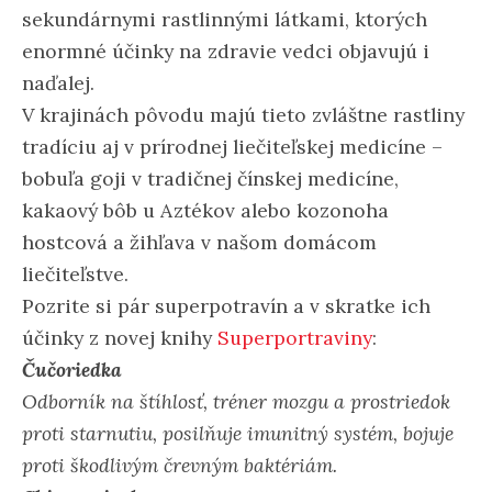
sekundárnymi rastlinnými látkami, ktorých
enormné účinky na zdravie vedci objavujú i
naďalej.
V krajinách pôvodu majú tieto zvláštne rastliny
tradíciu aj v prírodnej liečiteľskej medicíne –
bobuľa goji v tradičnej čínskej medicíne,
kakaový bôb u Aztékov alebo kozonoha
hostcová a žihľava v našom domácom
liečiteľstve.
Pozrite si pár superpotravín a v skratke ich
účinky z novej knihy
Superportraviny
:
Čučoriedka
Odborník na štíhlosť, tréner mozgu a prostriedok
proti starnutiu, posilňuje imunitný systém, bojuje
proti škodlivým črevným baktériám.