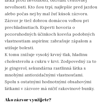
látka proti nevoľnosti, obzvlášť cestovnej
nevoľnosti. Kto ňou trpí, najlepšie pred jazdou
alebo počas nej by mal žuť kúsok zázvoru.
Zázvor je tiež dobrou domácou voľbou pri
prechladnutiach. Experti hovoria o
pozoruhodných účinkoch koreňa podobných
vlastnostiam aspirínu: zabraňuje zápalom a
utišuje bolesti.
K tomu znižuje vysoký krvný tlak, hladinu
cholesterolu a cukru v krvi. Zodpovedný za to
je gingerol, sekundárna rastlinná látka s
mnohými antioxidačnými vlastnosťami.
Spolu s ostatnými hodnotnými obsahovými
látkami v zázvore má ničiť rakovinové bunky.
Ako zázvor využijete?