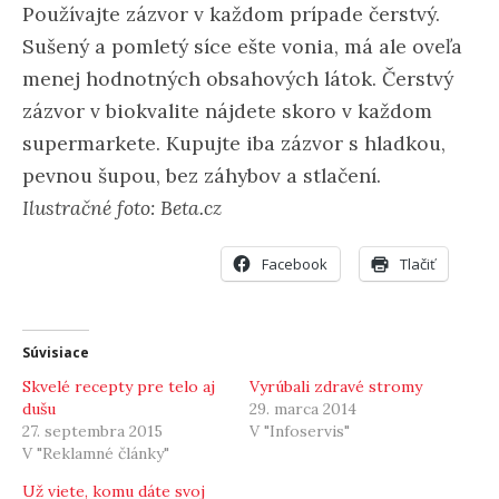
Používajte zázvor v každom prípade čerstvý.
Sušený a pomletý síce ešte vonia, má ale oveľa
menej hodnotných obsahových látok. Čerstvý
zázvor v biokvalite nájdete skoro v každom
supermarkete. Kupujte iba zázvor s hladkou,
pevnou šupou, bez záhybov a stlačení.
Ilustračné foto: Beta.cz
Facebook
Tlačiť
Súvisiace
Skvelé recepty pre telo aj
Vyrúbali zdravé stromy
dušu
29. marca 2014
27. septembra 2015
V "Infoservis"
V "Reklamné články"
Už viete, komu dáte svoj