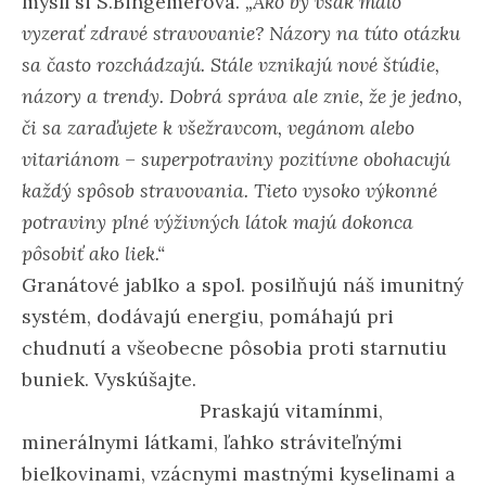
myslí si S.Bingemerová.
„Ako by však malo
vyzerať zdravé stravovanie? Názory na túto otázku
sa často rozchádzajú. Stále vznikajú nové štúdie,
názory a trendy. Dobrá správa ale znie, že je jedno,
či sa zaraďujete k všežravcom, vegánom alebo
vitariánom – superpotraviny pozitívne obohacujú
každý spôsob stravovania. Tieto vysoko výkonné
potraviny plné výživných látok majú dokonca
pôsobiť ako liek.“
Granátové jablko a spol. posilňujú náš imunitný
systém, dodávajú energiu, pomáhajú pri
chudnutí a všeobecne pôsobia proti starnutiu
buniek. Vyskúšajte.
Praskajú vitamínmi,
minerálnymi látkami, ľahko stráviteľnými
bielkovinami, vzácnymi mastnými kyselinami a