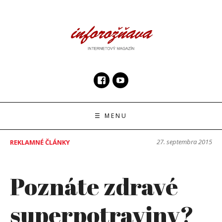
Skip
to
content
InfoRoznava.sk
internetový magazín
☰ MENU
27. septembra 2015
REKLAMNÉ ČLÁNKY
Poznáte zdravé
superpotraviny?