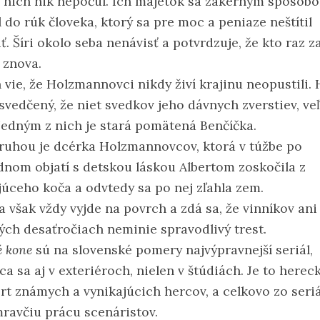
o nich nik nepočul. Ich majetok sa zákerným spôsob
 do rúk človeka, ktorý sa pre moc a peniaze neštítil
ť. Šíri okolo seba nenávisť a potvrdzuje, že kto raz za
 znova.
 vie, že Holzmannovci nikdy živí krajinu neopustili.
esvedčený, že niet svedkov jeho dávnych zverstiev, ve
 Jedným z nich je stará pomätená Benčíčka.
ruhou je dcérka Holzmannovcov, ktorá v túžbe po
dnom objatí s detskou láskou Albertom zoskočila z
júceho koča a odvtedy sa po nej zľahla zem.
a však vždy vyjde na povrch a zdá sa, že vinníkov ani
ch desaťročiach neminie spravodlivý trest.
é kone
sú na slovenské pomery najvýpravnejší seriál,
a sa aj v exteriéroch, nielen v štúdiách. Je to herec
rt známych a vynikajúcich hercov, a celkovo zo seri
mravčiu prácu scenáristov.