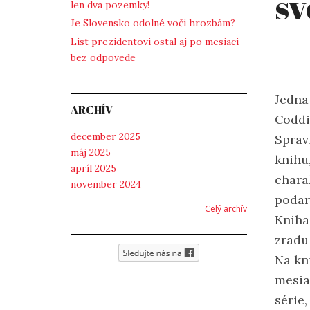
sv
len dva pozemky!
Je Slovensko odolné voči hrozbám?
List prezidentovi ostal aj po mesiaci
bez odpovede
Jedna
ARCHÍV
Coddi
december 2025
Sprav
máj 2025
knihu
apríl 2025
chara
november 2024
podari
Celý archív
Knih
zradu 
Na kn
mesia
série