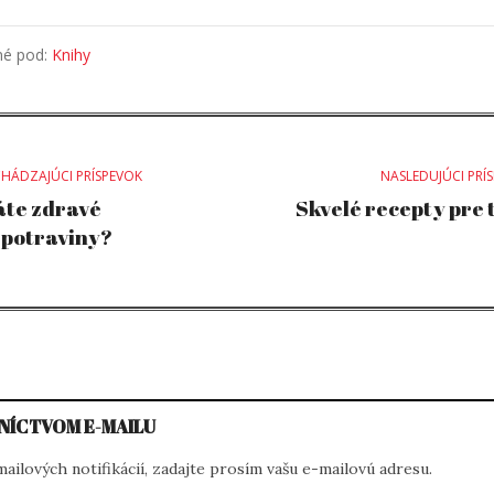
né pod:
Knihy
st
HÁDZAJÚCI PRÍSPEVOK
NASLEDUJÚCI PRÍ
áte zdravé
Skvelé recepty pre t
potraviny?
vigation
NÍCTVOM E-MAILU
ilových notifikácií, zadajte prosím vašu e-mailovú adresu.