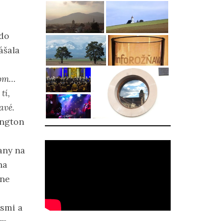
 do
ášala
jom…
tí,
avé.
ngton
any na
na
ine
smi a