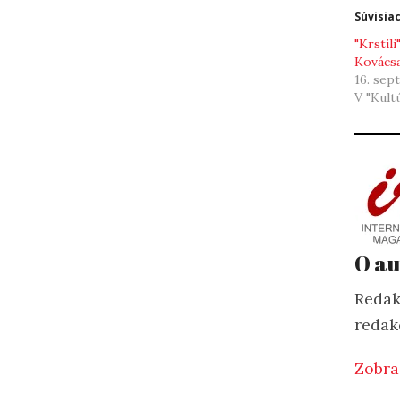
Súvisia
"Krstili
Kovácsa
16. sep
V "Kult
O au
Redak
redak
Zobra