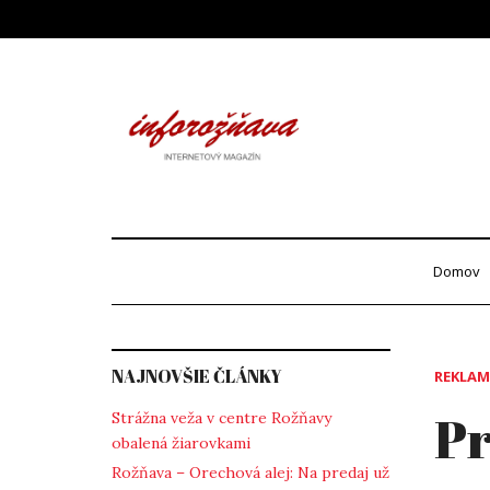
Skip
to
content
Info
internetový maga
Domov
NAJNOVŠIE ČLÁNKY
REKLAM
Pr
Strážna veža v centre Rožňavy
obalená žiarovkami
Rožňava – Orechová alej: Na predaj už