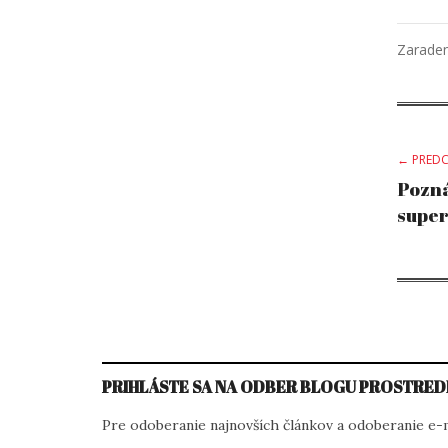
Zarade
Po
← PREDC
Pozn
super
na
PRIHLÁSTE SA NA ODBER BLOGU PROSTRED
Pre odoberanie najnovších článkov a odoberanie e-ma