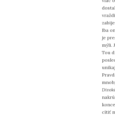
viac 
dostal
vraždi
zabije
Iba on
je pr
mýli.
Tou d
posle
unika
Pravd
mnohý
Divok
nakrúc
konce
cítiť 