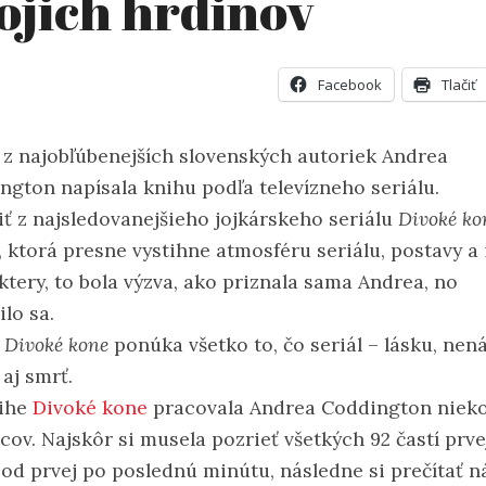
ojich hrdinov
Facebook
Tlačiť
 z najobľúbenejších slovenských autoriek Andrea
ngton napísala knihu podľa televízneho seriálu.
iť z najsledovanejšieho jojkárskeho seriálu
Divoké ko
, ktorá presne vystihne atmosféru seriálu, postavy a 
ktery, to bola výzva, ako priznala sama Andrea, no
lo sa.
a
Divoké kone
ponúka všetko to, čo seriál – lásku, nená
aj smrť.
ihe
Divoké kone
pracovala Andrea Coddington niek
cov. Najskôr si musela pozrieť všetkých 92 častí prve
, od prvej po poslednú minútu, následne si prečítať n