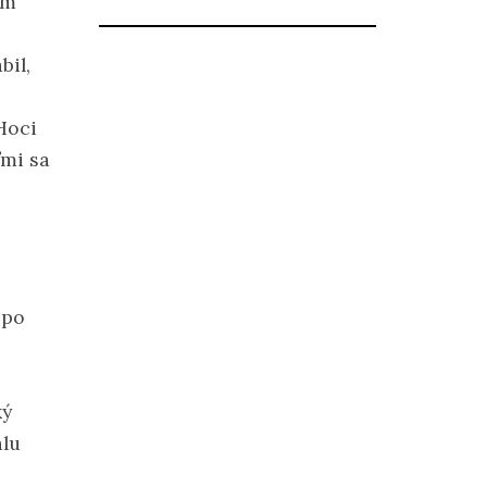
om
bil,
 Hoci
ľmi sa
 po
ký
álu