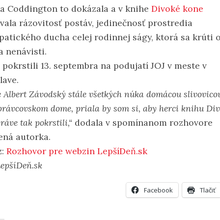
a Coddington to dokázala a v knihe
Divoké kone
vala rázovitosť postáv, jedinečnosť prostredia
patického ducha celej rodinnej ságy, ktorá sa krúti 
a nenávisti.
 pokrstili 13. septembra na podujatí JOJ v meste v
lave.
 Albert Závodský stále všetkých núka domácou slivovico
právcovskom dome, priala by som si, aby herci knihu Di
ráve tak pokrstili,“
dodala v spomínanom rozhovore
ená autorka.
z:
Rozhovor pre webzin LepšíDeň.sk
LepšíDeň.sk
Facebook
Tlačiť