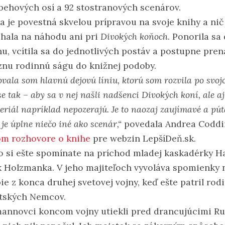
íbehových osí a 92 stostranových scenárov.
a je povestná skvelou prípravou na svoje knihy a nič
hala na náhodu ani pri
Divokých koňoch
. Ponorila sa
hu, vcítila sa do jednotlivých postáv a postupne pren
íznu rodinnú ságu do knižnej podoby.
vala som hlavnú dejovú líniu, ktorú som rozvila po svo
se tak – aby sa v nej našli nadšenci Divokých koní, ale aj 
seriál napríklad nepozerajú. Je to naozaj zaujímavé a pút
je úplne niečo iné ako scenár,“
povedala Andrea Coddi
om rozhovore o knihe
pre webzin LepšíDeň.sk.
 si ešte spomínate na príchod mladej kaskadérky H
k Holzmanka. V jeho majiteľoch vyvoláva spomienky 
ie z konca druhej svetovej vojny, keď ešte patril rod
tských Nemcov.
annovci koncom vojny utiekli pred drancujúcimi Ru