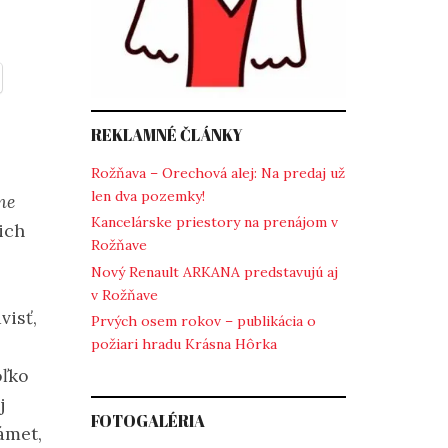
REKLAMNÉ ČLÁNKY
Rožňava – Orechová alej: Na predaj už
len dva pozemky!
ne
Kancelárske priestory na prenájom v
ich
Rožňave
Nový Renault ARKANA predstavujú aj
v Rožňave
visť,
Prvých osem rokov – publikácia o
požiari hradu Krásna Hôrka
oľko
j
FOTOGALÉRIA
ámet,