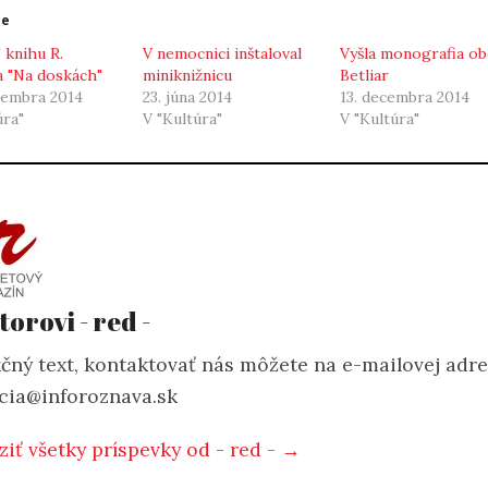
ce
" knihu R.
V nemocnici inštaloval
Vyšla monografia ob
 "Na doskách"
miniknižnicu
Betliar
tembra 2014
23. júna 2014
13. decembra 2014
úra"
V "Kultúra"
V "Kultúra"
torovi - red -
čný text, kontaktovať nás môžete na e-mailovej adr
cia@inforoznava.sk
ziť všetky príspevky od - red - →