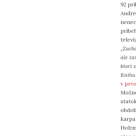
92 pr
Andre
nenec
príbe
telev
„Zacho
ale za
ktorí 
Kniha 
v prv
Možno
stato
obdob
karpa
Holzm