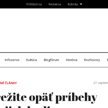
Prihlásiť sa
Redakcia
Rubriky
Roznava.sk
zín
Infoservis
Kultúra
Blogfórum
História
Rozhovory
27. septe
NÉ ČLÁNKY
ežite opäť príbehy