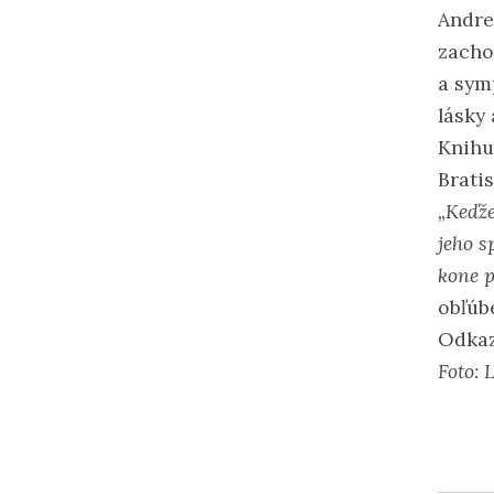
Andre
zacho
a sym
lásky 
Knihu
Bratis
„Keďže
jeho s
kone p
obľúb
Odka
Foto: 