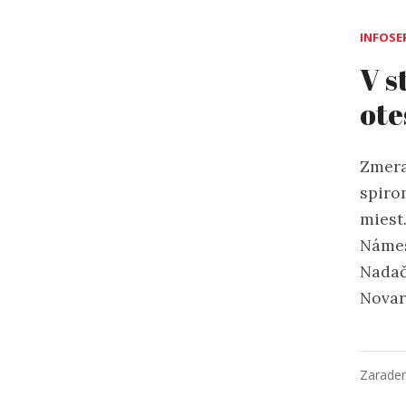
INFOSE
V s
ote
Zmera
spiro
miest
Námes
Nadač
Novar
Zarade