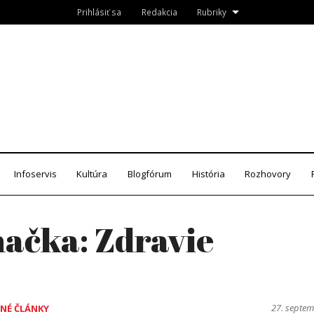
Prihlásiť sa
Redakcia
Rubriky
Roznava.sk
zín
Infoservis
Kultúra
Blogfórum
História
Rozhovory
načka:
Zdravie
27. septe
NÉ ČLÁNKY