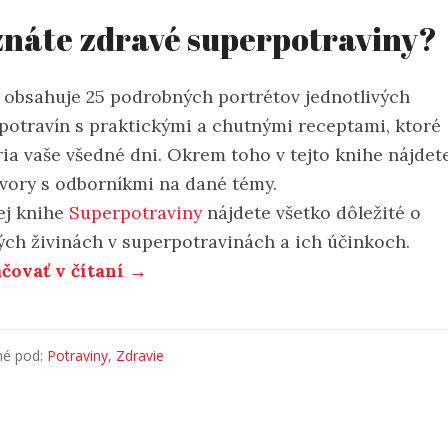
náte zdravé superpotraviny?
 obsahuje 25 podrobných portrétov jednotlivých
potravín s praktickými a chutnými receptami, ktoré
ria vaše všedné dni. Okrem toho v tejto knihe nájdete
vory s odborníkmi na dané témy.
ej knihe
Superpotraviny
nájdete všetko dôležité o
ých živinách v superpotravinách a ich účinkoch.
čovať v čítaní →
né pod:
Potraviny
,
Zdravie