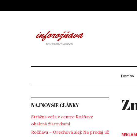
Skip
to
content
Info
internetový maga
Domov
Z
NAJNOVŠIE ČLÁNKY
Strážna veža v centre Rožňavy
obalená žiarovkami
Rožňava – Orechová alej: Na predaj už
REKLAM