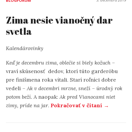
BLOGFÓRUM
Zima nesie vianočný dar
svetla
Kalendárovinky
Keď je decembru zima, oblečie si biely kožuch
–
vraví skúsenosť dedov, ktorí túto garderóbu
pre finišmena roka vítali. Starí roľníci dobre
vedeli –
Ak v decembri mrzne, sneží – úrodný rok
potom beží.
A naopak:
Ak pred Vianocami niet
zimy, príde na jar
.
Pokračovať v čítaní →