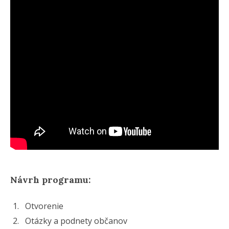
Návrh programu:
1.
Otvorenie
2.
Otázky a podnety občanov