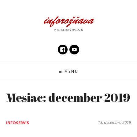
Skip
to
content
InfoRoznava.sk
internetový magazín
☰ MENU
Mesiac:
december 2019
13. decembra 2019
INFOSERVIS