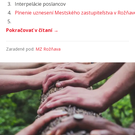
3.
Interpelácie poslancov
4.
Plnenie uznesení Mestského zastupiteľstva v Rožňav
5.
Pokračovať v čítaní →
Zaradené pod:
MZ Rožňava