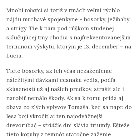
Mnohí
rohatci
si totiž v tmách veľmi rýchlo
nájdu mrchavé spojenkyne – bosorky, ježibaby
a strigy. Tie k nám pod rúškom studenej
skľučujúcej tmy chodia s najfrekventovanejším
termínom výskytu, ktorým je 13. december – na
Luciu.
Tieto bosorky, ak ich včas nezaženieme
náležitými dávkami cesnaku vedia, podľa
skúseností už aj našich predkov, strašiť ale i
narobiť nemálo škody. Ak sa k tomu pridá aj
obava zo zlých vplyvov Tomáša, keď sa napr. do
lesa bojí vkročiť aj ten najodvážnejší
drevorubač –
strídžie
dni slávia triumfy. Ešteže
tieto koťuhy z temnôt statočne zaženie