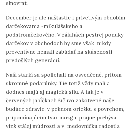
slnovrat.
December je ale našťastie i prívetivým obdobím
darčekovania -mikulášskeho a
podstromčekového. V záľahách pestrej ponuky
darčekov v obchodoch by sme však nikdy
preventívne nemali zabúdať na skúsenosti
predošlých generácií.
Naši starkí sa spoliehali na osvedčené, pritom
skromné podarúnky. Tie totiž vždy mali a
dodnes majú aj magickú silu. A tak je v
červených jabĺčkach žičlivo zakotvené naše
budúce zdravie, v peknom oriešku s povrchom,
pripomínajúcim tvar mozgu, prajne prebýva
vinš stálej múdrosti a v medovníčku radosť a