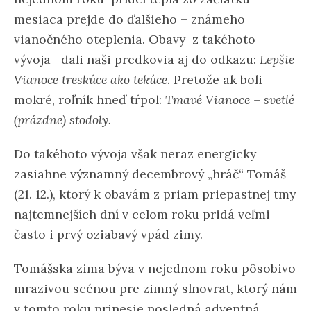
mesiaca prejde do ďalšieho – známeho
vianočného oteplenia. Obavy z takéhoto
vývoja dali naši predkovia aj do odkazu:
Lepšie
Vianoce treskúce ako tekúce
. Pretože ak boli
mokré, roľník hneď tŕpol:
Tmavé Vianoce – svetlé
(prázdne) stodoly.
Do takéhoto vývoja však neraz energicky
zasiahne významný decembrový „hráč“ Tomáš
(21. 12.), ktorý k obavám z priam priepastnej tmy
najtemnejších dní v celom roku pridá veľmi
často i prvý oziabavý vpád zimy.
Tomášska zima býva v nejednom roku pôsobivo
mrazivou scénou pre zimný slnovrat, ktorý nám
v tomto roku prinesie posledná adventná