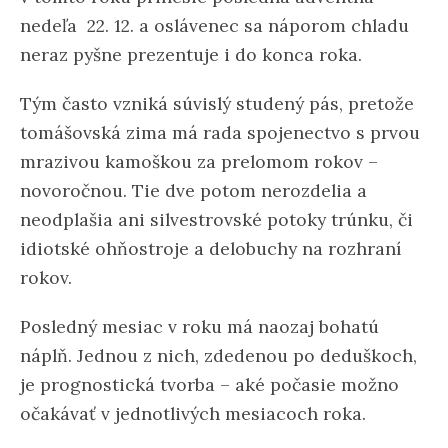
nedeľa 22. 12. a oslávenec sa náporom chladu
neraz pyšne prezentuje i do konca roka.
Tým často vzniká súvislý studený pás, pretože
tomášovská zima má rada spojenectvo s prvou
mrazivou kamoškou za prelomom rokov –
novoročnou. Tie dve potom nerozdelia a
neodplašia ani silvestrovské potoky trúnku, či
idiotské ohňostroje a delobuchy na rozhraní
rokov.
Posledný mesiac v roku má naozaj bohatú
náplň. Jednou z nich, zdedenou po deduškoch,
je prognostická tvorba – aké počasie možno
očakávať v jednotlivých mesiacoch roka.