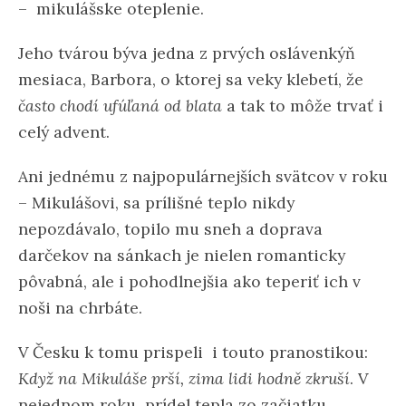
– mikulášske oteplenie.
Jeho tvárou býva jedna z prvých oslávenkýň
mesiaca, Barbora, o ktorej sa veky klebetí, že
často chodí ufúľaná od blata
a tak to môže trvať i
celý advent.
Ani jednému z najpopulárnejších svätcov v roku
– Mikulášovi, sa prílišné teplo nikdy
nepozdávalo, topilo mu sneh a doprava
darčekov na sánkach je nielen romanticky
pôvabná, ale i pohodlnejšia ako teperiť ich v
noši na chrbáte.
V Česku k tomu prispeli i touto pranostikou:
Když na Mikuláše prší, zima lidi hodně zkruší
. V
nejednom roku prídel tepla zo začiatku