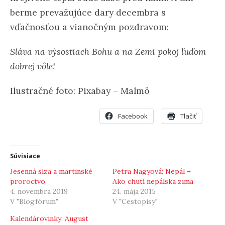
berme prevažujúce dary decembra s
vďačnosťou a vianočným pozdravom:
Sláva na výsostiach Bohu a na Zemi pokoj ľuďom
dobrej vôle!
Ilustračné foto: Pixabay – Malmö
Facebook
Tlačiť
Súvisiace
Jesenná slza a martinské
Petra Nagyová: Nepál –
proroctvo
Ako chutí nepálska zima
4. novembra 2019
24. mája 2015
V "Blogfórum"
V "Cestopisy"
Kalendárovinky: August