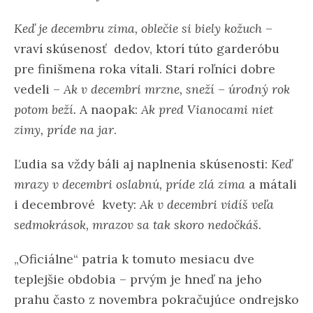
Keď je decembru zima, oblečie si biely kožuch
–
vraví skúsenosť dedov, ktorí túto garderóbu
pre finišmena roka vítali. Starí roľníci dobre
vedeli –
Ak v decembri mrzne, sneží – úrodný rok
potom beží.
A naopak:
Ak pred Vianocami niet
zimy, príde na jar
.
Ľudia sa vždy báli aj naplnenia skúsenosti:
Keď
mrazy v decembri oslabnú, príde zlá zima
a mátali
i decembrové kvety:
Ak v decembri vidíš veľa
sedmokrások, mrazov sa tak skoro nedočkáš.
„Oficiálne“ patria k tomuto mesiacu dve
teplejšie obdobia – prvým je hneď na jeho
prahu často z novembra pokračujúce ondrejsko