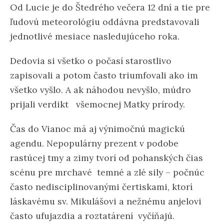
Od Lucie je do Štedrého večera 12 dní a tie pre
ľudovú meteorológiu oddávna predstavovali
jednotlivé mesiace nasledujúceho roka.
Dedovia si všetko o počasí starostlivo
zapisovali a potom často triumfovali ako im
všetko vyšlo. A ak náhodou nevyšlo, múdro
prijali verdikt všemocnej Matky prírody.
Čas do Vianoc má aj výnimočnú magickú
agendu. Nepopulárny prezent v podobe
rastúcej tmy a zimy tvorí od pohanských čias
scénu pre mrchavé temné a zlé sily – počnúc
často nedisciplinovanými čertiskami, ktorí
láskavému sv. Mikulášovi a nežnému anjelovi
často ufujazdia a roztatárení vyčíňajú.