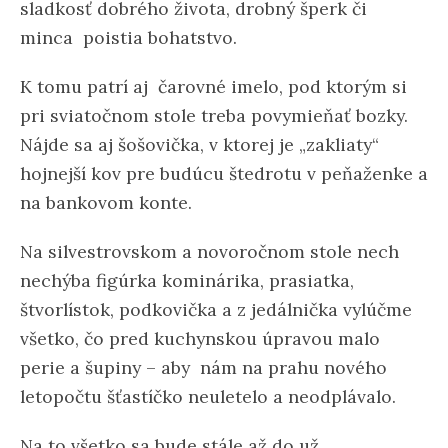
sladkosť dobrého života, drobný šperk či
minca poistia bohatstvo.
K tomu patrí aj čarovné imelo, pod ktorým si
pri sviatočnom stole treba povymieňať bozky.
Nájde sa aj šošovička, v ktorej je „zakliaty“
hojnejší kov pre budúcu štedrotu v peňaženke a
na bankovom konte.
Na silvestrovskom a novoročnom stole nech
nechýba figúrka kominárika, prasiatka,
štvorlístok, podkovička a z jedálnička vylúčme
všetko, čo pred kuchynskou úpravou malo
perie a šupiny – aby nám na prahu nového
letopočtu šťastíčko neuletelo a neodplávalo.
Na to všetko sa bude stále až do už