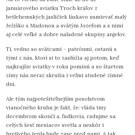
januárového sviatku Troch kráľov z
betlehemských jasličiek láskavo usmievať malý
Ježiško s Madonou a svätým Jozefom a s nimi
aj celé veľké a dobre naladené skupiny anjelov.
Tí, vedno so svätcami – patrónmi, ostanú s
tými z nás, ktorí si to zaslúžia aj potom, keď
najkrajšie sviatky v roku pominú a so štartom
zimy nás neraz skrušia i veľmi studené zimné
dni.
Ale tým najpotešiteľnejším posolstvom
vianočného kruhu je fakt, že: vláda tmy
decembrom skončí a, ľudkovia, radujme sa:
celých šesť mesiacov svetla a neskôr i
hrejivého tepla bude zase pred nami. A tak