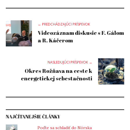
Post
← PREDCHÁDZAJÚCI PRÍSPEVOK
Videozáznam diskusie s F. Gálom
navigation
a R. Káčerom
NASLEDUJÚCI PRÍSPEVOK →
Okres Rožňava na ceste k
energetickej sebestačnosti
NAJČÍTANEJŠIE ČLÁNKY
Poďte sa schladiť do Nórska