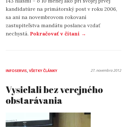
143 hlasmi – o 10 menej ako pri svojej prvej
kandidatúre na primátorský post v roku 2006,
sa ani na novembrovom rokovaní
zastupiteľstva mandátu poslanca vzdať
nechystá.
Pokračovať v čítaní →
27. novembra 2012
INFOSERVIS
,
VŠETKY ČLÁNKY
Vysielali bez verejného
obstarávania