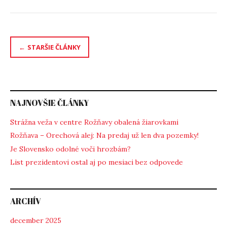
Navigácia
STARŠIE ČLÁNKY
v
článkoch
NAJNOVŠIE ČLÁNKY
Strážna veža v centre Rožňavy obalená žiarovkami
Rožňava – Orechová alej: Na predaj už len dva pozemky!
Je Slovensko odolné voči hrozbám?
List prezidentovi ostal aj po mesiaci bez odpovede
ARCHÍV
december 2025