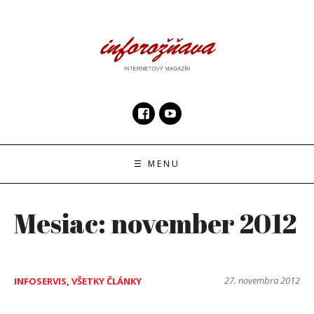
Skip
to
content
InfoRoznava.sk
internetový magazín
☰ MENU
Mesiac:
november 2012
27. novembra 2012
INFOSERVIS
,
VŠETKY ČLÁNKY