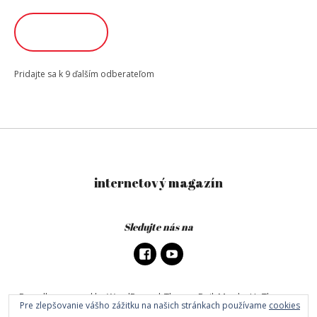
adresa
ODOBERAŤ
Pridajte sa k 9 ďalším odberateľom
internetový magazín
Sledujte nás na
Proudly powered by WordPress
|
Theme: DailyMag by
UpThemes
.
Pre zlepšovanie vášho zážitku na našich stránkach používame
cookies