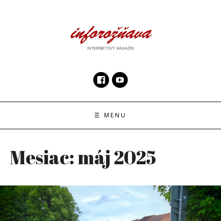
Skip
to
content
InfoRoznava.sk
internetový magazín
☰ MENU
Mesiac:
máj 2025