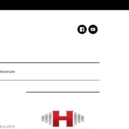
Recenzie
óbra 2016