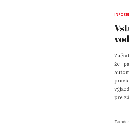
INFOSE
Vst
vo
Zači
že pa
autom
pravi
výjaz
pre z
Zarade