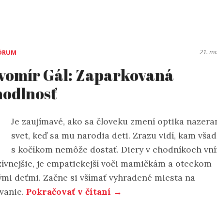
21. m
ÓRUM
vomír Gál: Zaparkovaná
odlnosť
Je zaujímavé, ako sa človeku zmení optika nazera
svet, keď sa mu narodia deti. Zrazu vidí, kam všad
s kočíkom nemôže dostať. Diery v chodníkoch vn
zívnejšie, je empatickejší voči mamičkám a oteckom
ými deťmi. Začne si všímať vyhradené miesta na
vanie.
Pokračovať v čítaní →