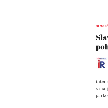
BLOGF
Sla
poh
inten
s mal
parko