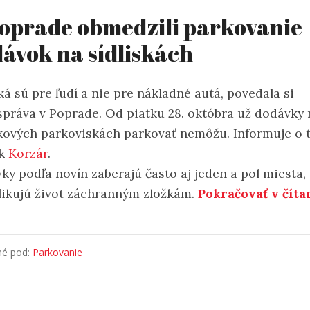
oprade obmedzili parkovanie
ávok na sídliskách
ká sú pre ľudí a nie pre nákladné autá, povedala si
práva v Poprade. Od piatku 28. októbra už dodávky 
skových parkoviskách parkovať nemôžu. Informuje o
ík
Korzár
.
ky podľa novín zaberajú často aj jeden a pol miesta,
ikujú život záchranným zložkám.
Pokračovať v číta
né pod:
Parkovanie