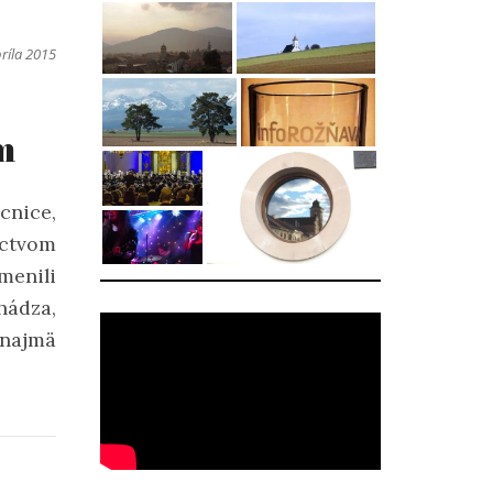
príla 2015
m
nice,
íctvom
menili
hádza,
 najmä