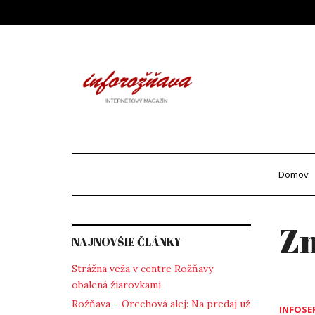
Skip
to
content
Info
internetový maga
Domov
Z
NAJNOVŠIE ČLÁNKY
Strážna veža v centre Rožňavy
obalená žiarovkami
Rožňava – Orechová alej: Na predaj už
INFOSE