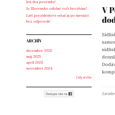
len dva pozemky!
V P
Je Slovensko odolné voči hrozbám?
List prezidentovi ostal aj po mesiaci
dod
bez odpovede
Sídlis
ARCHÍV
samos
sídli
december 2025
denn
máj 2025
apríl 2025
Dodáv
november 2024
kompl
Celý archív
Zarade