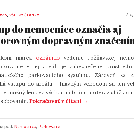
8. a
RVIS
,
VŠETKY ČLÁNKY
up do nemocnice označia aj
dorovným dopravným značení
atkom marca
oznámilo
vedenie rožňavskej nemoc
rkovanie v jej areáli je zabezpečené prostredn
atického parkovacieho systému. Zároveň sa z
dlá vstupu do areálu – hlavným vchodom sa len vc
d je možný len cez východnú bránu, doteraz slúžiacu
ásobovanie.
Pokračovať v čítaní →
né pod:
Nemocnica
,
Parkovanie