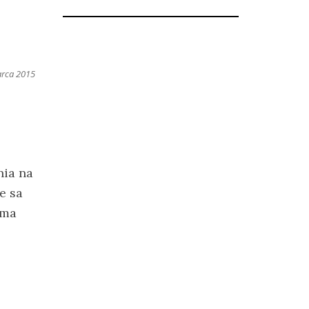
arca 2015
nia na
e sa
íma