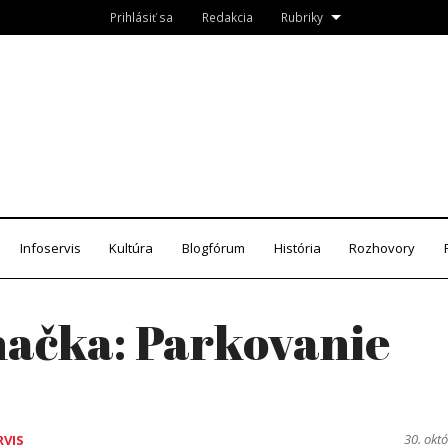
Prihlásiť sa
Redakcia
Rubriky
Roznava.sk
zín
Infoservis
Kultúra
Blogfórum
História
Rozhovory
načka:
Parkovanie
30. okt
RVIS