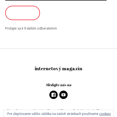
adresa
ODOBERAŤ
Pridajte sa k 9 ďalším odberateľom
internetový magazín
Sledujte nás na
Proudly powered by WordPress
|
Theme: DailyMag by
UpThemes
.
Pre zlepšovanie vášho zážitku na našich stránkach používame
cookies