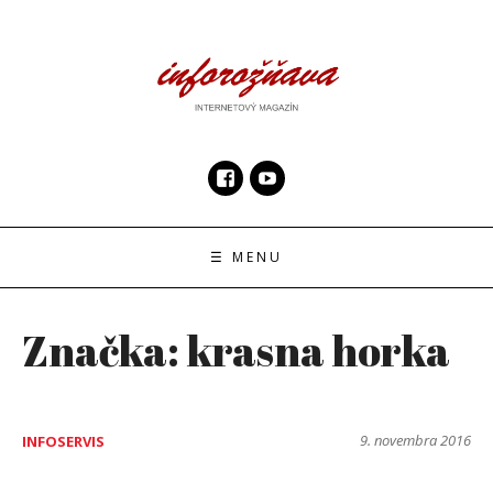
Skip
to
content
InfoRoznava.sk
internetový magazín
☰ MENU
Značka:
krasna horka
9. novembra 2016
INFOSERVIS