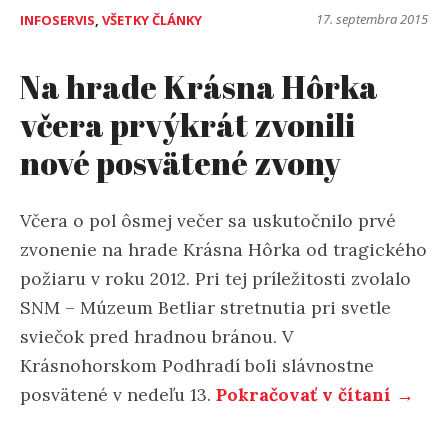
17. septembra 2015
INFOSERVIS
,
VŠETKY ČLÁNKY
Na hrade Krásna Hôrka
včera prvýkrát zvonili
nové posvätené zvony
Včera o pol ôsmej večer sa uskutočnilo prvé
zvonenie na hrade Krásna Hôrka od tragického
požiaru v roku 2012. Pri tej príležitosti zvolalo
SNM – Múzeum Betliar stretnutia pri svetle
sviečok pred hradnou bránou. V
Krásnohorskom Podhradí boli slávnostne
posvätené v nedeľu 13.
Pokračovať v čítaní →