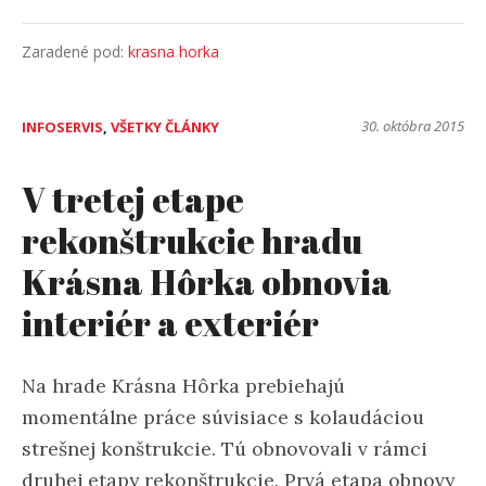
Zaradené pod:
krasna horka
30. októbra 2015
INFOSERVIS
,
VŠETKY ČLÁNKY
V tretej etape
rekonštrukcie hradu
Krásna Hôrka obnovia
interiér a exteriér
Na hrade
Krásna
Hôrka
prebiehajú
momentálne práce súvisiace s kolaudáciou
strešnej konštrukcie. Tú obnovovali v rámci
druhej etapy rekonštrukcie. Prvá etapa obnovy