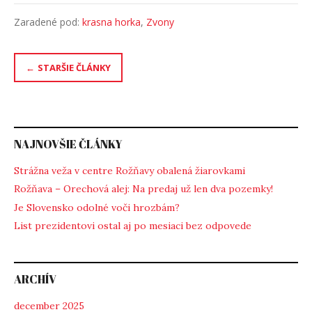
Zaradené pod:
krasna horka
,
Zvony
Navigácia
STARŠIE ČLÁNKY
v
článkoch
NAJNOVŠIE ČLÁNKY
Strážna veža v centre Rožňavy obalená žiarovkami
Rožňava – Orechová alej: Na predaj už len dva pozemky!
Je Slovensko odolné voči hrozbám?
List prezidentovi ostal aj po mesiaci bez odpovede
ARCHÍV
december 2025