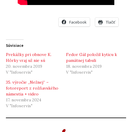
Facebook
Tlačiť
Súvisiace
Prekážky pri obnove K.
Fedor Gál položil kyticu k
Hôrky vraj už nie sú
pamätnej tabuli
20. novembra 2019
18. novembra 2019
V "Infoservis"
V "Infoservis"
35. výročie „Nežnej“ –
fotoreport z rožňavského
námestia + video
17. novembra 2024
V "Infoservis"