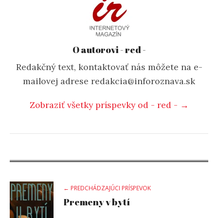
O autorovi - red -
Redakčný text, kontaktovať nás môžete na e-
mailovej adrese redakcia@inforoznava.sk
Zobraziť všetky príspevky od - red - →
Post
← PREDCHÁDZAJÚCI PRÍSPEVOK
Premeny v bytí