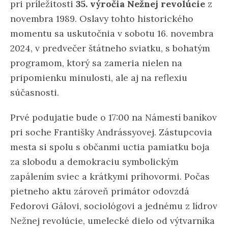
pri príležitosti
35. výročia Nežnej revolúcie
z
novembra 1989. Oslavy tohto historického
momentu sa uskutočnia v sobotu 16. novembra
2024, v predvečer štátneho sviatku, s bohatým
programom, ktorý sa zameria nielen na
pripomienku minulosti, ale aj na reflexiu
súčasnosti.
Prvé podujatie bude o 17:00 na Námestí baníkov
pri soche Františky Andrássyovej. Zástupcovia
mesta si spolu s občanmi uctia pamiatku boja
za slobodu a demokraciu symbolickým
zapálením sviec a krátkymi príhovormi. Počas
pietneho aktu zároveň primátor odovzdá
Fedorovi Gálovi, sociológovi a jednému z lídrov
Nežnej revolúcie, umelecké dielo od výtvarníka