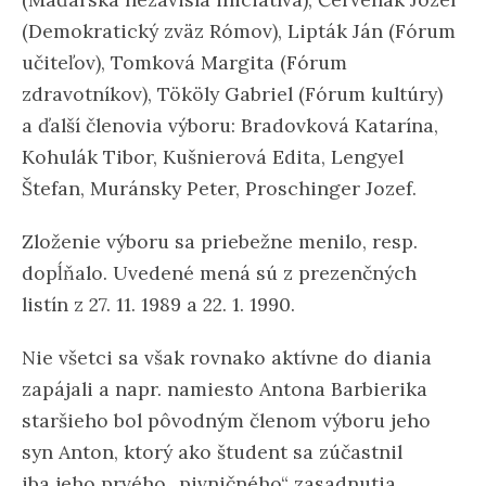
(Demokratický zväz Rómov), Lipták Ján (Fórum
učiteľov), Tomková Margita (Fórum
zdravotníkov), Tököly Gabriel (Fórum kultúry)
a ďalší členovia výboru: Bradovková Katarína,
Kohulák Tibor, Kušnierová Edita, Lengyel
Štefan, Muránsky Peter, Proschinger Jozef.
Zloženie výboru sa priebežne menilo, resp.
dopĺňalo. Uvedené mená sú z prezenčných
listín z 27. 11. 1989 a 22. 1. 1990.
Nie všetci sa však rovnako aktívne do diania
zapájali a napr. namiesto Antona Barbierika
staršieho bol pôvodným členom výboru jeho
syn Anton, ktorý ako študent sa zúčastnil
iba jeho prvého „pivničného“ zasadnutia,