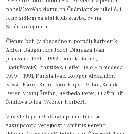
Prvé stretnutie bolo už v ten večer v pivnici
panelákového domu na Čučmianskej ulici č. 1.
Jeho sídlom sa stal Klub stavbárov na
Šafárikovej ulici.
Členmi boli (v abecednom poradí) Barbierik
Anton, Baugartner Jozef, Dianiška Ivan –
predseda 1991 – 1992, Domik Daniel,
Hadušovský František, Hefler Belo – predseda
1989 – 1991, Kanala Ivan, Kopper Alexander,
Kováč Karol, Kuhn Ivan, Kupčo Milan, Králik
Peter, Mixtaj Štefan, Nezbeda Peter, Olašin Jiří,
Šimková Ivica, Werner Norbert.
V nasledujúcich dňoch pribudli ďalší
zástupcovia verejnosti: Ambrus Ferenc
(Maďarská nezávislá iniciatíva), Červenák Jozef