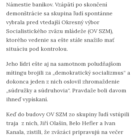
Námestie baníkov. Vzápätí po skončení
demonštrácie sa skupina ľudí spontánne
vybrala pred vtedajší Okresný výbor
Socialistického zväzu mládeže (OV SZM),
ktorého vedenie sa ešte stále snažilo mať
situáciu pod kontrolou.
Jeho lídri ešte aj na samotnom poludňajšom
mítingu brojili za „demokratický socializmus“ a
dokonca jeden z nich oslovil zhromaždenie
„súdružky a súdruhovia“. Pravdaže boli davom
ihneď vypískaní.
Keď do budovy OV SZM zo skupiny ľudí vstúpili
traja z nich, Jiří Olašin, Belo Hefler a Ivan
Kanala, zistili, že zväzáci pripravujú na večer