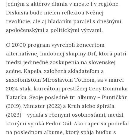
jedným z aktérov diania v meste i v regióne.
Diskusia bude nielen reflexiou Nežnej
revolúcie, ale aj hľadaním paralel s dnešnými
spoločenskými a politickými výzvami.
O 20:00 program vyvrcholí koncertom
alternatívnej hudobnej skupiny Drť, ktorá patrí
medzi jedinečné zoskupenia na slovenskej
scéne. Kapela, založená skladateľom a
saxofonistom Miroslavom Tóthom, sa v marci
2024 stala laureátom prestížnej Ceny Dominika
Tatarku. Svoje posledné tri albumy – Puntičkár
(2019), Minister (2022) a Kruh alebo špirála
(2023) – vydala s rôznymi osobnosťami, medzi
ktorými vyniká Fedor Gál. Ako raper sa podieľal
na poslednom albume, ktorý spája hudbu s