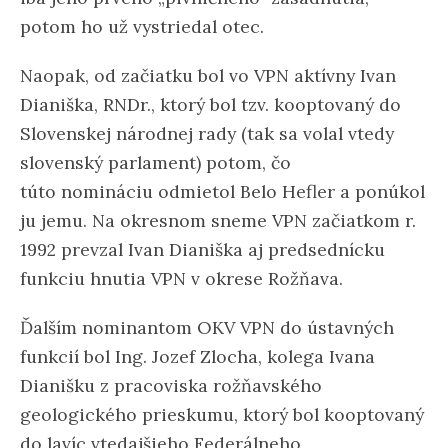
potom ho už vystriedal otec.
Naopak, od začiatku bol vo VPN aktívny Ivan
Dianiška, RNDr., ktorý bol tzv. kooptovaný do
Slovenskej národnej rady (tak sa volal vtedy
slovenský parlament) potom, čo
túto nomináciu odmietol Belo Hefler a ponúkol
ju jemu. Na okresnom sneme VPN začiatkom r.
1992 prevzal Ivan Dianiška aj predsednícku
funkciu hnutia VPN v okrese Rožňava.
Ďalším nominantom OKV VPN do ústavných
funkcií bol Ing. Jozef Zlocha, kolega Ivana
Dianišku z pracoviska rožňavského
geologického prieskumu, ktorý bol kooptovaný
do lavíc vtedajšieho Federálneho