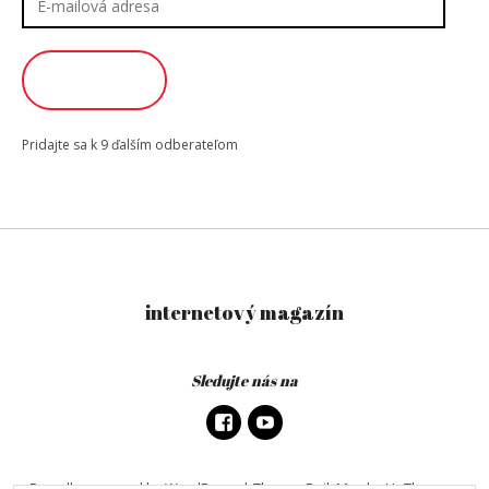
mailová
adresa
ODOBERAŤ
Pridajte sa k 9 ďalším odberateľom
internetový magazín
Sledujte nás na
Proudly powered by WordPress
|
Theme: DailyMag by
UpThemes
.