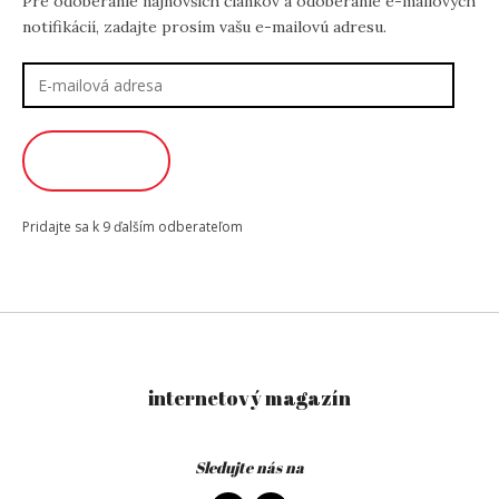
Pre odoberanie najnovších článkov a odoberanie e-mailových
notifikácií, zadajte prosím vašu e-mailovú adresu.
E-
mailová
adresa
ODOBERAŤ
Pridajte sa k 9 ďalším odberateľom
internetový magazín
Sledujte nás na