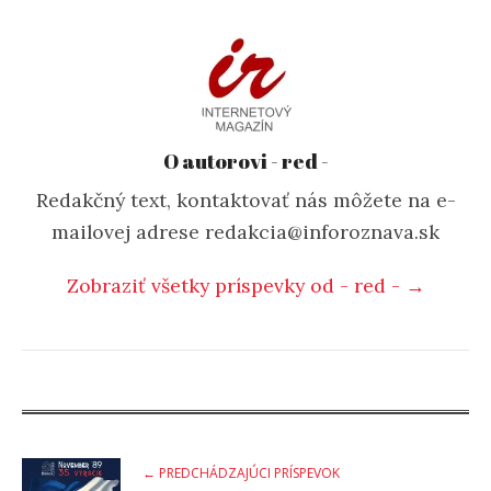
O autorovi - red -
Redakčný text, kontaktovať nás môžete na e-
mailovej adrese redakcia@inforoznava.sk
Zobraziť všetky príspevky od - red - →
Post
← PREDCHÁDZAJÚCI PRÍSPEVOK