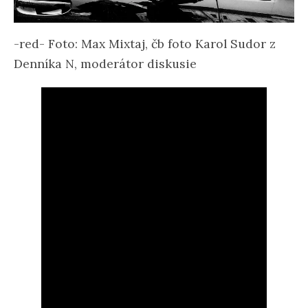
-red- Foto: Max Mixtaj, čb foto Karol Sudor z
Denníka N, moderátor diskusie