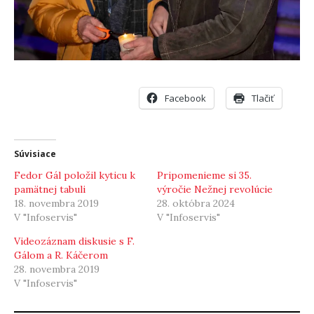
Facebook
Tlačiť
Súvisiace
Fedor Gál položil kyticu k
Pripomenieme si 35.
pamätnej tabuli
výročie Nežnej revolúcie
18. novembra 2019
28. októbra 2024
V "Infoservis"
V "Infoservis"
Videozáznam diskusie s F.
Gálom a R. Káčerom
28. novembra 2019
V "Infoservis"