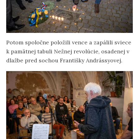
Potom spoločne položili vence a zapálili sviece
k pamätnej tabuli Nežnej revolúcie, osadenej v
dlažbe pred sochou Františky Andrássyovej.