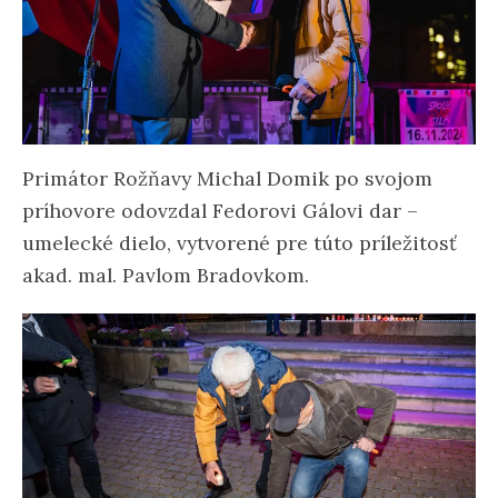
Primátor Rožňavy Michal Domik po svojom
príhovore odovzdal Fedorovi Gálovi dar –
umelecké dielo, vytvorené pre túto príležitosť
akad. mal. Pavlom Bradovkom.