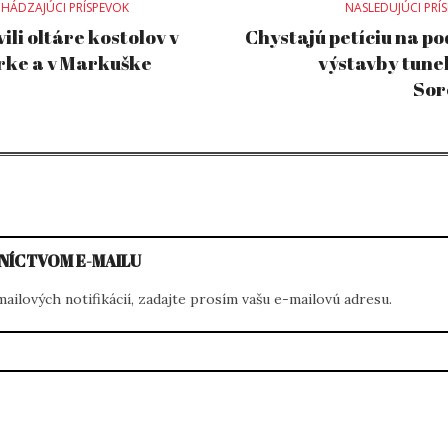
st
HÁDZAJÚCI PRÍSPEVOK
NASLEDUJÚCI PRÍ
ili oltáre kostolov v
Chystajú petíciu na p
ke a v Markuške
výstavby tune
vigation
Sor
NÍCTVOM E-MAILU
ilových notifikácií, zadajte prosím vašu e-mailovú adresu.