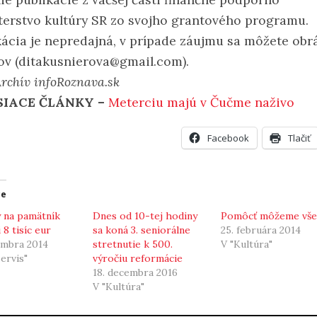
terstvo kultúry SR zo svojho grantového programu.
kácia je nepredajná, v prípade záujmu sa môžete obrá
ov (ditakusnierova@gmail.com).
Archív infoRoznava.sk
SIACE ČLÁNKY –
Meterciu majú v Čučme naživo
Facebook
Tlačiť
ce
 na pamätník
Dnes od 10-tej hodiny
Pomôcť môžeme vše
 8 tisíc eur
sa koná 3. seniorálne
25. februára 2014
embra 2014
stretnutie k 500.
V "Kultúra"
servis"
výročiu reformácie
18. decembra 2016
V "Kultúra"