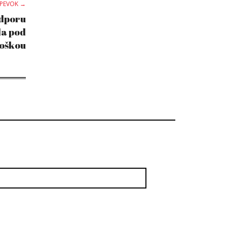
SPEVOK →
odporu
la pod
oškou