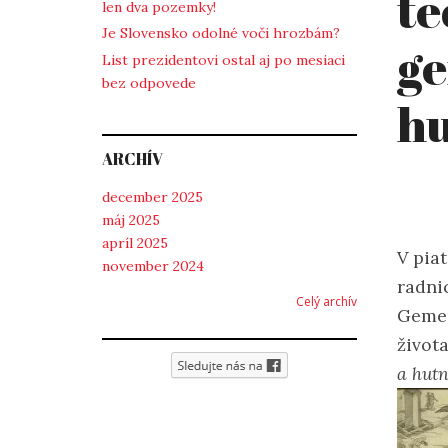
te
len dva pozemky!
Je Slovensko odolné voči hrozbám?
ge
List prezidentovi ostal aj po mesiaci
bez odpovede
hu
ARCHÍV
december 2025
máj 2025
apríl 2025
V pia
november 2024
radni
Celý archív
Gemer
život
a hut