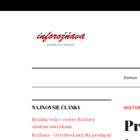
Skip
to
content
Info
internetový maga
Domov
NAJNOVŠIE ČLÁNKY
KULTÚ
Pr
Strážna veža v centre Rožňavy
obalená žiarovkami
Rožňava – Orechová alej: Na predaj už