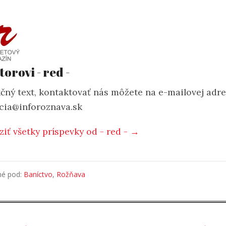
torovi - red -
čný text, kontaktovať nás môžete na e-mailovej adr
cia@inforoznava.sk
ziť všetky príspevky od - red - →
né pod:
Baníctvo
,
Rožňava