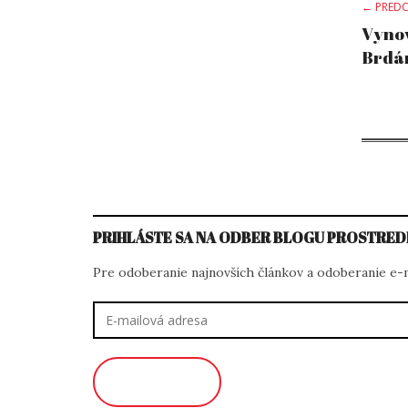
Po
← PREDC
Vynov
Brdár
na
PRIHLÁSTE SA NA ODBER BLOGU PROSTRED
Pre odoberanie najnovších článkov a odoberanie e-ma
E-
mailová
adresa
ODOBERAŤ