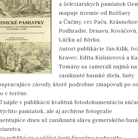
a železiarskych pamiatok Ge
mapuje územie od Rožňavy
a Čučmy, cez Paču, Krásnohor
Podhradie, Drnavu, Kováčovú,
Lúčku až Bôrku.
Autori publikácie Ján Kilík, Jo
Kravec, Edita Kušnierová a Ka
Tomány sa zamerali najmä na
zaniknuté banské diela, huty
ospracujúce závody, ktoré podrobne zmapovali po o
o v teréne.
eľ nájde v publikácii kvalitnú fotodokumentáciu súč
týchto pamiatok, ale aj archívne fotografie
entujúce dnes už zaniknutú slávu gemerského baní
ziarstva.
ie publikácie z väčšej časti finančne podporilo