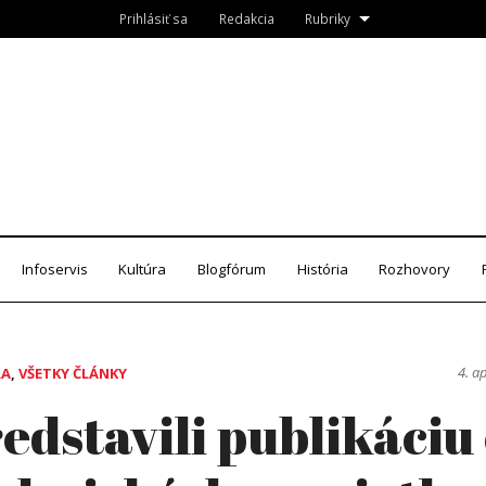
Prihlásiť sa
Redakcia
Rubriky
Roznava.sk
zín
Infoservis
Kultúra
Blogfórum
História
Rozhovory
4. a
RA
,
VŠETKY ČLÁNKY
edstavili publikáciu