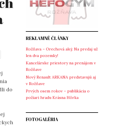
ch
a
REKLAMNÉ ČLÁNKY
Rožňava – Orechová alej: Na predaj už
len dva pozemky!
Kancelárske priestory na prenájom v
Rožňave
ej
Nový Renault ARKANA predstavujú aj
nia
v Rožňave
li do
Prvých osem rokov – publikácia o
požiari hradu Krásna Hôrka
ej
FOTOGALÉRIA
íckych