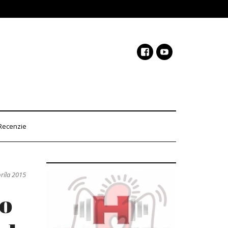
Recenzie
príla 2015
 o