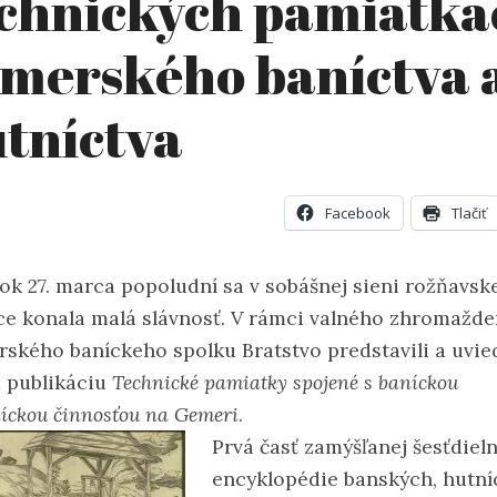
chnických pamiatka
merského baníctva 
tníctva
Facebook
Tlačiť
tok 27. marca popoludní sa v sobášnej sieni rožňavsk
ce konala malá slávnosť. V rámci valného zhromažde
ského baníckeho spolku Bratstvo predstavili a uvied
a publikáciu
Technické pamiatky spojené s baníckou
níckou činnosťou na Gemeri
.
Prvá časť zamýšľanej šesťdieln
encyklopédie banských, hutn