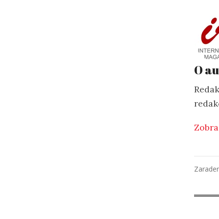
O au
Redak
redak
Zobra
Zarade