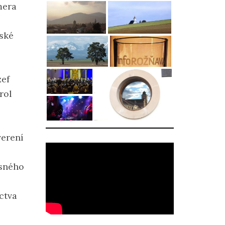
mera
ské
zef
rol
verení
asného
ctva