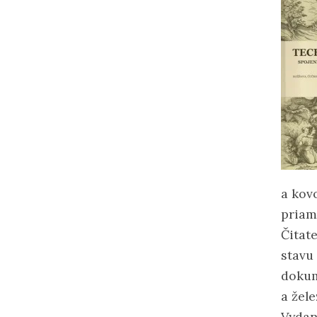
a kov
priam
Čitat
stavu 
dokum
a žele
Vydan