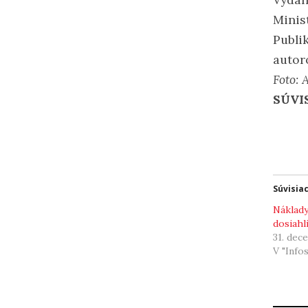
Minis
Publi
autor
Foto: 
SÚVI
Súvisia
Náklady
dosiahli
31. dec
V "Info