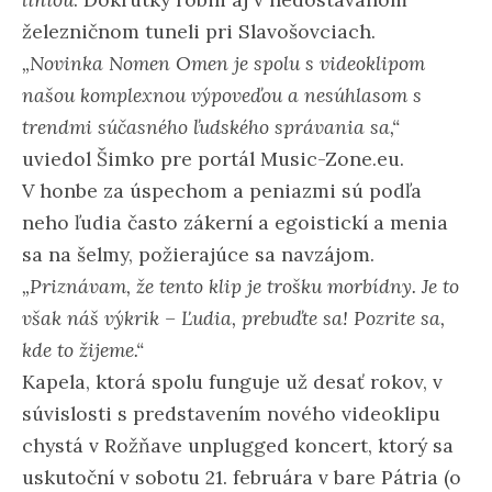
železničnom tuneli pri Slavošovciach.
„Novinka Nomen Omen je spolu s videoklipom
našou komplexnou výpoveďou a nesúhlasom s
trendmi súčasného ľudského správania sa,“
uviedol Šimko pre portál Music-Zone.eu.
V honbe za úspechom a peniazmi sú podľa
neho ľudia často zákerní a egoistickí a menia
sa na šelmy, požierajúce sa navzájom.
„Priznávam, že tento klip je trošku morbídny. Je to
však náš výkrik – Ľudia, prebuďte sa! Pozrite sa,
kde to žijeme.“
Kapela, ktorá spolu funguje už desať rokov, v
súvislosti s predstavením nového videoklipu
chystá v Rožňave unplugged koncert, ktorý sa
uskutoční v sobotu 21. februára v bare Pátria (o