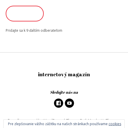
adresa
ODOBERAŤ
Pridajte sa k 9 ďalším odberateľom
internetový magazín
Sledujte nás na
Proudly powered by WordPress
|
Theme: DailyMag by
UpThemes
.
Pre zlepšovanie vášho zážitku na našich stránkach používame
cookies