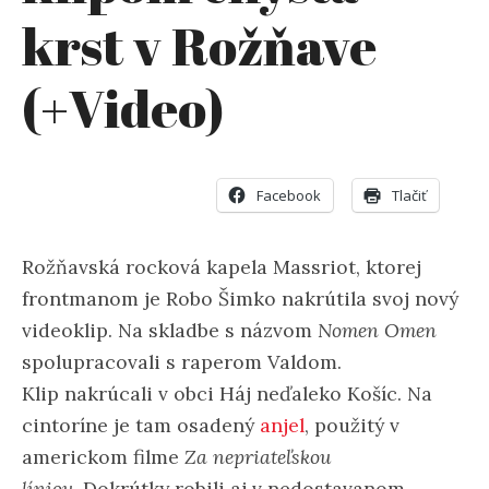
krst v Rožňave
(+Video)
Facebook
Tlačiť
Rožňavská rocková kapela Massriot, ktorej
frontmanom je Robo Šimko nakrútila svoj nový
videoklip. Na skladbe s názvom
Nomen Omen
spolupracovali s raperom Valdom.
Klip nakrúcali v obci Háj neďaleko Košíc. Na
cintoríne je tam osadený
anjel
, použitý v
americkom filme
Za nepriateľskou
líniou
. Dokrútky robili aj v nedostavanom