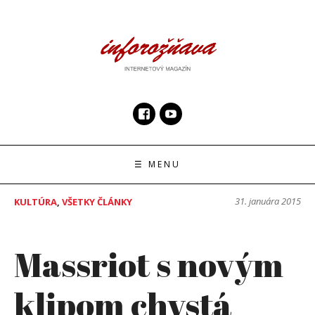
Skip
to
content
InfoRoznava.sk
internetový magazín
☰ MENU
31. januára 2015
KULTÚRA
,
VŠETKY ČLÁNKY
Massriot s novým
klipom chystá