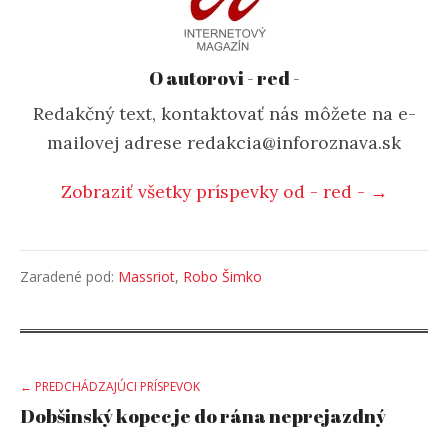
O autorovi - red -
Redakčný text, kontaktovať nás môžete na e-
mailovej adrese redakcia@inforoznava.sk
Zobraziť všetky príspevky od - red - →
Zaradené pod:
Massriot
,
Robo Šimko
Post
← PREDCHÁDZAJÚCI PRÍSPEVOK
Dobšinský kopec je do rána neprejazdný