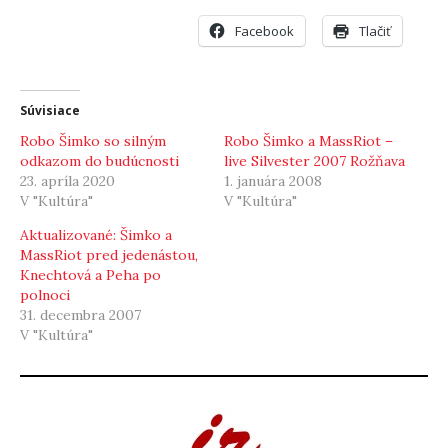
Facebook
Tlačiť
Súvisiace
Robo Šimko so silným
Robo Šimko a MassRiot –
odkazom do budúcnosti
live Silvester 2007 Rožňava
23. apríla 2020
1. januára 2008
V "Kultúra"
V "Kultúra"
Aktualizované: Šimko a
MassRiot pred jedenástou,
Knechtová a Peha po
polnoci
31. decembra 2007
V "Kultúra"