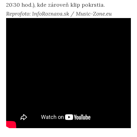
20:30 hod.), kde zároveň klip pokrstia.
Reprofoto: InfoRoznava.sk / Music-Zone.eu