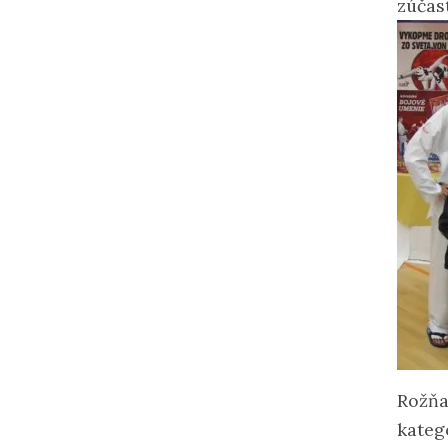
zúčas
Rožňa
kateg