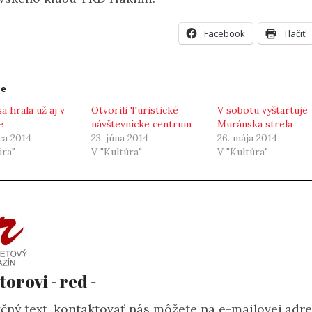
Facebook
Tlačiť
ce
a hrala už aj v
Otvorili Turistické
V sobotu vyštartuje
e
návštevnícke centrum
Muránska strela
ca 2014
23. júna 2014
26. mája 2014
úra"
V "Kultúra"
V "Kultúra"
torovi - red -
čný text, kontaktovať nás môžete na e-mailovej adr