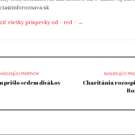
cia@inforoznava.sk
ziť všetky príspevky od - red - →
st
HÁDZAJÚCI PRÍSPEVOK
NASLEDUJÚCI PRÍ
lm prišlo sedem divákov
Charitánia rozosp
Ro
vigation