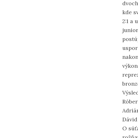
dvoch 
kde s
2:1 a
junio
postú
uspor
nakon
výkon
reprez
bronz
Výsle
Róber
Adrián
Dávid 
O súť
rožňa