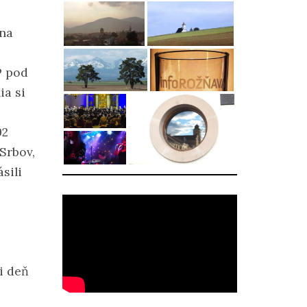
 na
P pod
ia si
92
Srbov,
sili
i deň