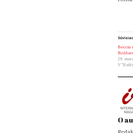
Súvisia
Boccia s
Rožňav
29. mar
V "Kult
O au
Redak