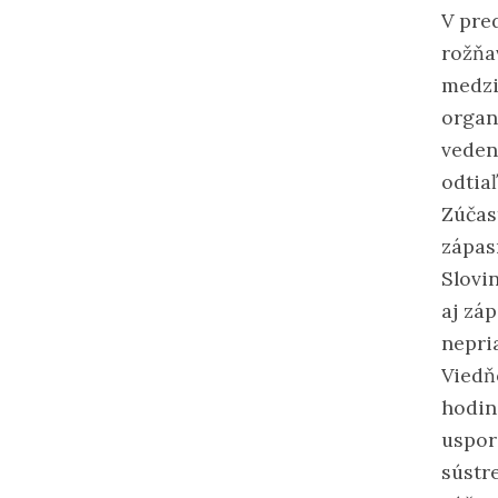
V pre
rožňa
medzi
organ
veden
odtiaľ
Zúčas
zápas
Slovi
aj záp
nepri
Viedň
hodin
uspor
sústr