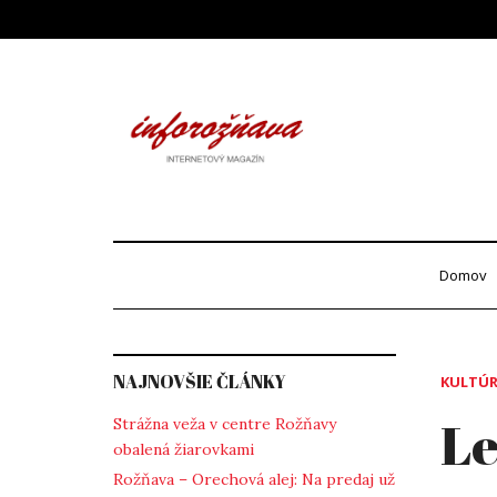
Skip
to
content
Info
internetový maga
Domov
NAJNOVŠIE ČLÁNKY
KULTÚ
L
Strážna veža v centre Rožňavy
obalená žiarovkami
Rožňava – Orechová alej: Na predaj už