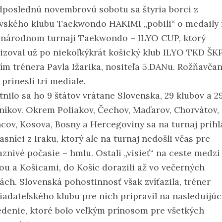
dposlednú novembrovú sobotu sa štyria borci z
vského klubu Taekwondo HAKIMI „pobili“ o medaily
národnom turnaji Taekwondo – ILYO CUP, ktorý
izoval už po niekoľkýkrát košický klub ILYO TKD ŠK
ím trénera Pavla Ižarika, nositeľa 5.DANu. Rožňavčan
 prinesli tri mediale.
tnilo sa ho 9 štátov vrátane Slovenska, 29 klubov a 2
níkov. Okrem Poliakov, Čechov, Maďarov, Chorvátov, 
ncov, Kosova, Bosny a Hercegoviny sa na turnaj prihlá
asníci z Iraku, ktorý ale na turnaj nedošli včas pre
aznivé počasie – hmlu. Ostali „visieť“ na ceste medzi
ou a Košicami, do Košíc dorazili až vo večerných
ách. Slovenská pohostinnosť však zvíťazila, tréner
iadateľského klubu pre nich pripravil na nasleduijúc
edenie, ktoré bolo veľkým prínosom pre všetkých