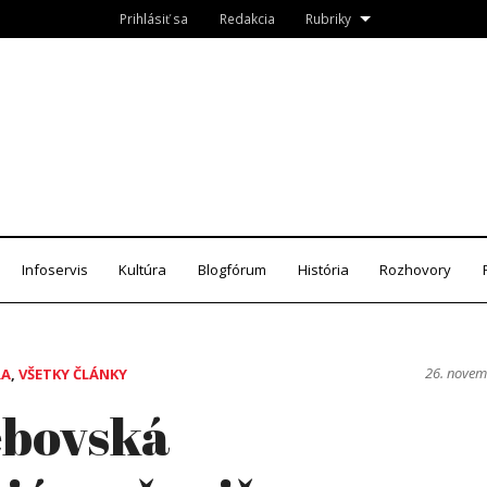
Prihlásiť sa
Redakcia
Rubriky
Roznava.sk
zín
Infoservis
Kultúra
Blogfórum
História
Rozhovory
26. nove
RA
,
VŠETKY ČLÁNKY
ebovská