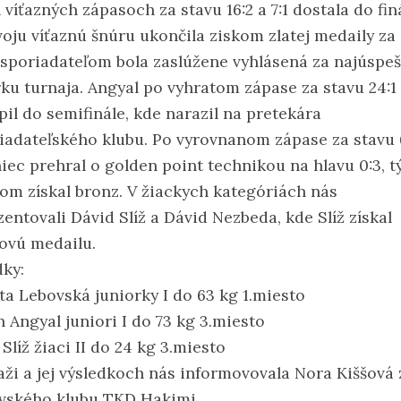
víťazných zápasoch za stavu 16:2 a 7:1 dostala do fin
voju víťaznú šnúru ukončila ziskom zlatej medaily za
 usporiadateľom bola zaslúžene vyhlásená za najúspeš
rku turnaja. Angyal po vyhratom zápase za stavu 24:1
pil do semifinále, kde narazil na pretekára
iadateľského klubu. Po vyrovnanom zápase za stavu 
iec prehral o golden point technikou na hlavu 0:3, 
om získal bronz. V žiackych kategóriách nás
entovali Dávid Slíž a Dávid Nezbeda, kde Slíž získal
ovú medailu.
dky:
ta Lebovská juniorky I do 63 kg 1.miesto
 Angyal juniori I do 73 kg 3.miesto
Slíž žiaci II do 24 kg 3.miesto
aži a jej výsledkoch nás informovovala Nora Kiššová 
vského klubu TKD Hakimi.