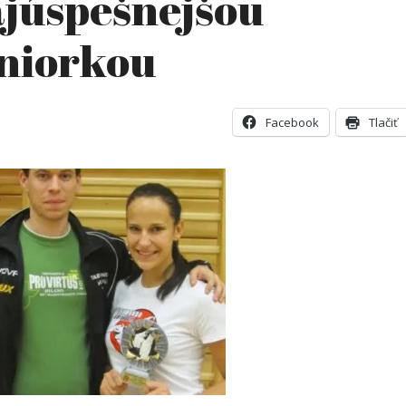
júspešnejšou
niorkou
Facebook
Tlačiť