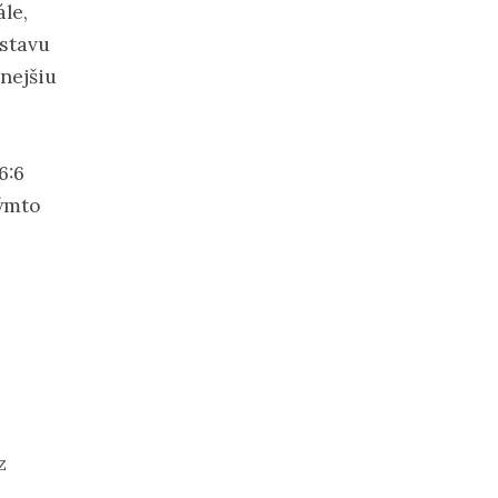
ále,
 stavu
nejšiu
6:6
týmto
z