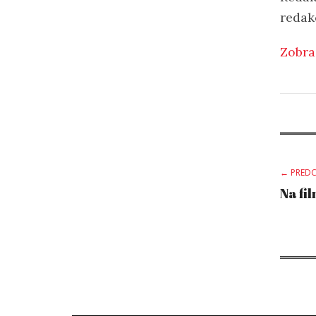
redak
Zobra
Po
← PREDC
Na fi
na