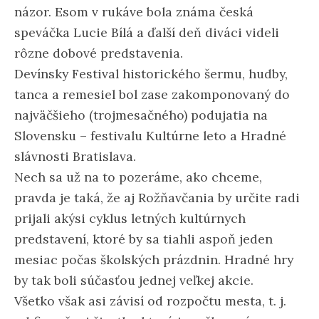
názor. Esom v rukáve bola známa česká
speváčka Lucie Bílá a ďalší deň diváci videli
rôzne dobové predstavenia.
Devínsky Festival historického šermu, hudby,
tanca a remesiel bol zase zakomponovaný do
najväčšieho (trojmesačného) podujatia na
Slovensku – festivalu Kultúrne leto a Hradné
slávnosti Bratislava.
Nech sa už na to pozeráme, ako chceme,
pravda je taká, že aj Rožňavčania by určite radi
prijali akýsi cyklus letných kultúrnych
predstavení, ktoré by sa tiahli aspoň jeden
mesiac počas školských prázdnin. Hradné hry
by tak boli súčasťou jednej veľkej akcie.
Všetko však asi závisí od rozpočtu mesta, t. j.