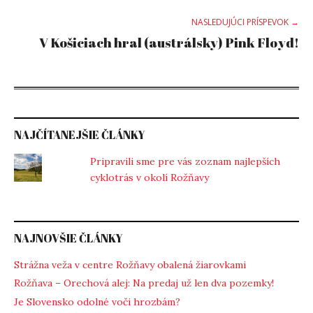
NASLEDUJÚCI PRÍSPEVOK →
V Košiciach hral (austrálsky) Pink Floyd!
NAJČÍTANEJŠIE ČLÁNKY
Pripravili sme pre vás zoznam najlepších
cyklotrás v okolí Rožňavy
NAJNOVŠIE ČLÁNKY
Strážna veža v centre Rožňavy obalená žiarovkami
Rožňava – Orechová alej: Na predaj už len dva pozemky!
Je Slovensko odolné voči hrozbám?