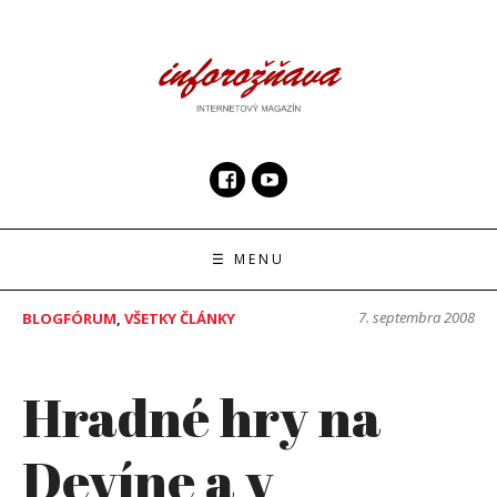
Skip
to
content
InfoRoznava.sk
internetový magazín
☰ MENU
7. septembra 2008
BLOGFÓRUM
,
VŠETKY ČLÁNKY
Hradné hry na
Devíne a v