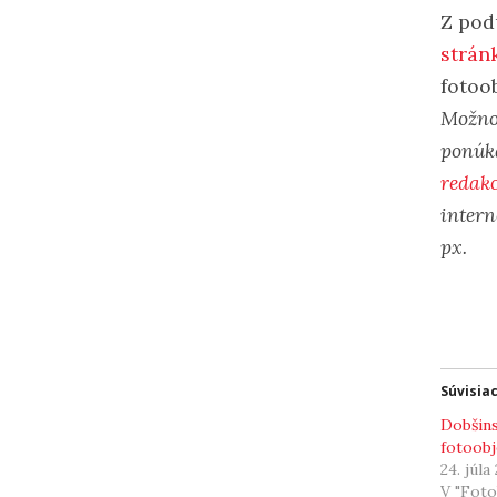
Z pod
strán
fotoo
Možnos
ponúk
redak
intern
px.
Súvisia
Dobšin
fotoob
24. júla
V "Foto