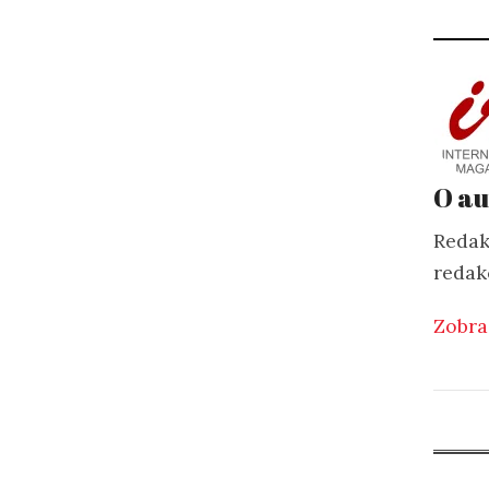
O au
Redak
redak
Zobra