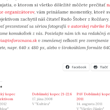
ujatia, o ktorom si všetko dôležité môžete prečítať
n
ke organizátorov
, vám prinášame momentky, ktoré s
bjektívom zachytil náš čitateľ Rudo Štober z Rožňavy.
ť prezentovať sa sériou fotografií
v autorskej rubrike F
ame komukoľvek z vás.
Posielajte nám ich na redakčný e
cia@inforoznava.sk
v zmenšenej veľkosti pre zverejnenie
ete, napr. 640 x 480 px, alebo v širokoúhlom formáte 64
Facebook
Tlačiť
ce
ský kopec
Dobšinský kopec 21-22.6
PAV Dobšinský kope
jektívom
17. júna 2008
2011
 2012
V "Kultúra"
14. augusta 2011
blog"
V "Všetky články"