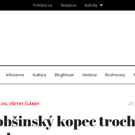
Prihlásiť sa
Redakcia
Rubriky
Roznava.sk
zín
Infoservis
Kultúra
Blogfórum
História
Rozhovory
27.
LOG
,
VŠETKY ČLÁNKY
bšinský kopec troc