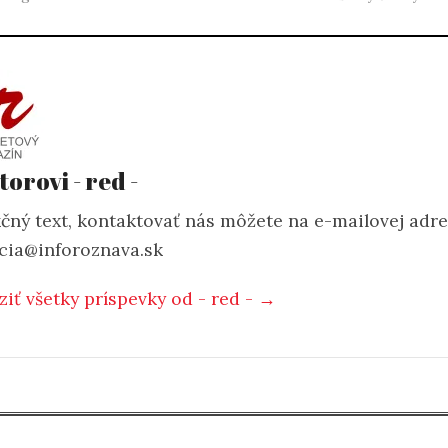
torovi - red -
čný text, kontaktovať nás môžete na e-mailovej adr
cia@inforoznava.sk
ziť všetky príspevky od - red - →