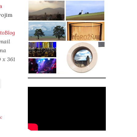
a
vojim
otoBlog
mail
 na
0 x 361
c