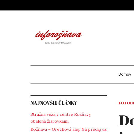
Skip
to
content
Info
internetový maga
Domov
NAJNOVŠIE ČLÁNKY
FOTOB
Do
Strážna veža v centre Rožňavy
obalená žiarovkami
Rožňava – Orechová alej: Na predaj už