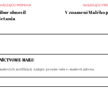
st
HÁDZAJÚCI PRÍSPEVOK
NASLEDUJÚCI PRÍ
ibur obnovil
V znamení Malého 
ietania
vigation
NÍCTVOM E-MAILU
ilových notifikácií, zadajte prosím vašu e-mailovú adresu.