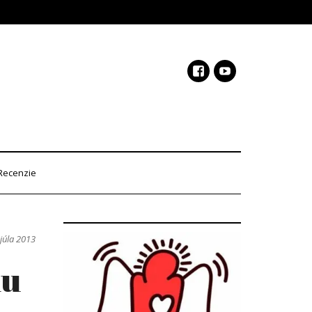
Recenzie
 júla 2013
hu