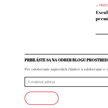
Po
← PREDC
Excal
prem
na
PRIHLÁSTE SA NA ODBER BLOGU PROSTRED
Pre odoberanie najnovších článkov a odoberanie e-ma
E-
mailová
adresa
ODOBERAŤ