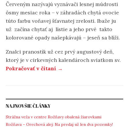
Červeným nazývajú vyznávači lesnej múdrosti
ôsmy mesiac roka – v záhradách chytá ovocie
túto farbu voňavej šťavnatej zrelosti. Ibaže ju
už začína chytať aj lístie a jeho prvé takto
kolorované opady našepkávajú – jeseň sa blíži.
Znalci pranostík už cez prvý augustový deň,
ktorý je v cirkevných kalendároch sviatkom sv.
Pokračovať v čítaní →
NAJNOVŠIE ČLÁNKY
Strážna veža v centre Rožňavy obalená žiarovkami
Rožňava – Orechová alej: Na predaj už len dva pozemky!