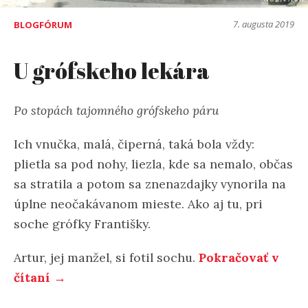
7. augusta 2019
BLOGFÓRUM
U grófskeho lekára
Po stopách tajomného grófskeho páru
Ich vnučka, malá, čiperná, taká bola vždy:
plietla sa pod nohy, liezla, kde sa nemalo, občas
sa stratila a potom sa znenazdajky vynorila na
úplne neočakávanom mieste. Ako aj tu, pri
soche grófky Františky.
Artur, jej manžel, si fotil sochu.
Pokračovať v
čítaní →