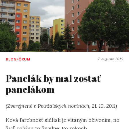
7. augusta 2019
BLOGFÓRUM
Panelák by mal zostať
panelákom
(Zverejnené v Petržalských novinách, 21. 10. 2011)
Nová farebnosť sídlisk je vítaným oživením, no
žiaľ, robí sa to živelne. Po rokoch