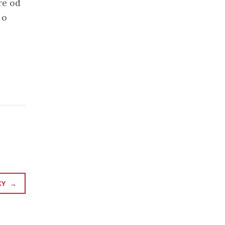
re od
 o
KY