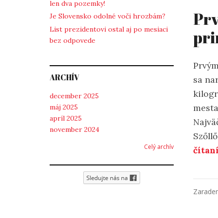
len dva pozemky!
Prv
Je Slovensko odolné voči hrozbám?
List prezidentovi ostal aj po mesiaci
pr
bez odpovede
Prvým
ARCHÍV
sa nar
kilog
december 2025
mesta
máj 2025
apríl 2025
Najvä
november 2024
Szőll
Celý archív
čítan
Zarade