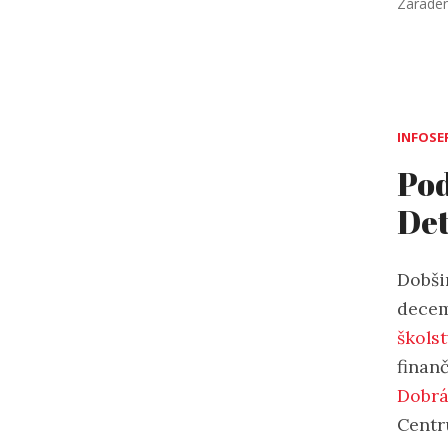
Zarade
INFOSE
Pod
Det
Dobši
decem
škols
finan
Dobrá
Centr