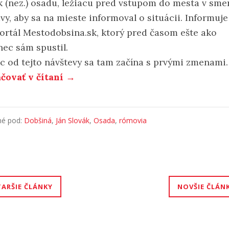
k (nez.) osadu, ležiacu pred vstupom do mesta v sme
vy, aby sa na mieste informoval o situácii. Informuje
ortál Mestodobsina.sk, ktorý pred časom ešte ako
nec sám spustil.
c od tejto návštevy sa tam začína s prvými zmenami.
čovať v čítaní →
né pod:
Dobšiná
,
Ján Slovák
,
Osada
,
rómovia
igácia
TARŠIE ČLÁNKY
NOVŠIE ČLÁN
nkoch