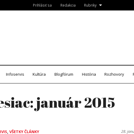
Prihlásiť sa
Redakcia
Rubriky
Roznava.sk
zín
Infoservis
Kultúra
Blogfórum
História
Rozhovory
siac:
január 2015
28. jan
RVIS
,
VŠETKY ČLÁNKY