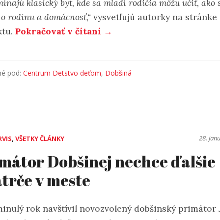
ínajú klasický byt, kde sa mladí rodičia môžu učiť, ako 
 o rodinu a domácnosť,“
vysvetľujú autorky na stránke
ktu.
Pokračovať v čítaní →
né pod:
Centrum Detstvo deťom
,
Dobšiná
28. jan
RVIS
,
VŠETKY ČLÁNKY
mátor Dobšinej nechce ďalšie
trče v meste
minulý rok navštívil novozvolený dobšinský primátor 