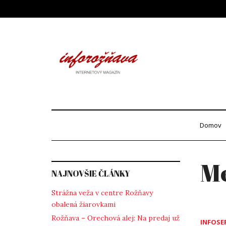
Skip
to
content
Info
internetový maga
Domov
Me
NAJNOVŠIE ČLÁNKY
Strážna veža v centre Rožňavy
obalená žiarovkami
Rožňava – Orechová alej: Na predaj už
INFOSE