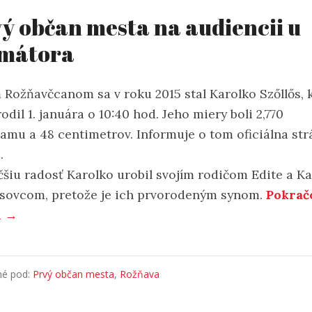
ý občan mesta na audiencii u
imátora
 Rožňavčcanom sa v roku 2015 stal Karolko Szőllős, 
odil 1. januára o 10:40 hod. Jeho miery boli 2,770
ramu a 48 centimetrov. Informuje o tom oficiálna st
.
čšiu radosť Karolko urobil svojím rodičom Edite a Ka
ősovcom, pretože je ich prvorodeným synom.
Pokrač
í →
né pod:
Prvý občan mesta
,
Rožňava