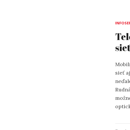
INFOSE
Tel
sie
Mobil
sieť 
neďal
Rudná
možno
optic