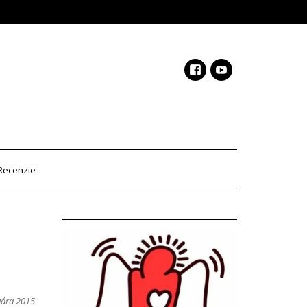
Recenzie
uára 2015