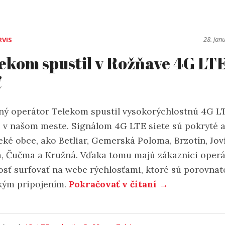
28. jan
RVIS
ekom spustil v Rožňave 4G LT
ť
ný operátor Telekom spustil vysokorýchlostnú 4G L
aj v našom meste. Signálom 4G LTE siete sú pokryté a
eké obce, ako Betliar, Gemerská Poloma, Brzotín, Jov
, Čučma a Kružná. Vďaka tomu majú zákazníci oper
sť surfovať na webe rýchlosťami, ktoré sú porovnat
kým pripojením.
Pokračovať v čítaní →