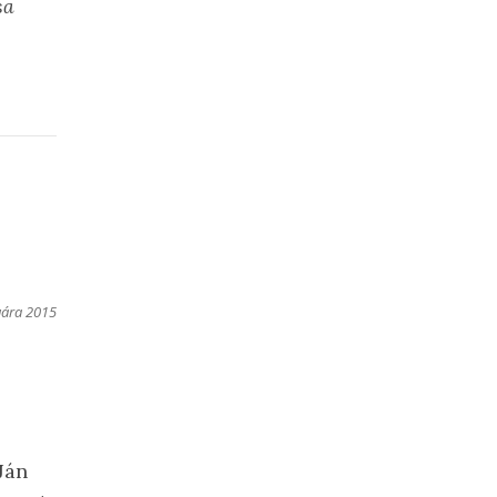
sa
uára 2015
Ján