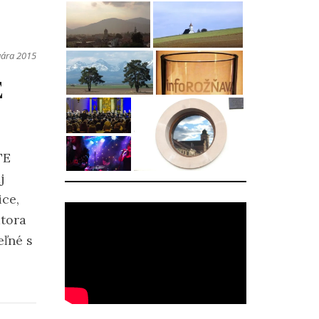
uára 2015
E
TE
j
ice,
átora
eľné s