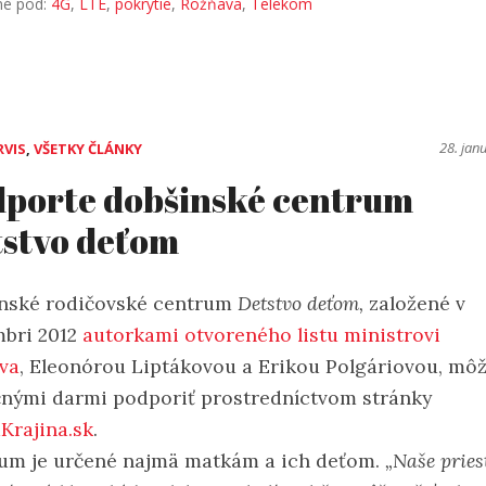
né pod:
4G
,
LTE
,
pokrytie
,
Rožňava
,
Telekom
28. jan
RVIS
,
VŠETKY ČLÁNKY
porte dobšinské centrum
stvo deťom
nské rodičovské centrum
Detstvo deťom,
založené v
bri 2012
autorkami otvoreného listu ministrovi
tva
, Eleonórou Liptákovou a Erikou Polgáriovou, mô
čnými darmi podporiť prostredníctvom stránky
Krajina.sk
.
um je určené najmä matkám a ich deťom.
„Naše pries