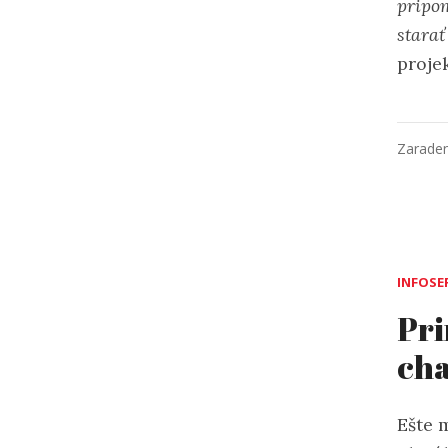
pripom
starať
proje
Zarade
INFOSE
Pri
cha
Ešte 