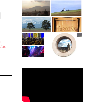
i
plat