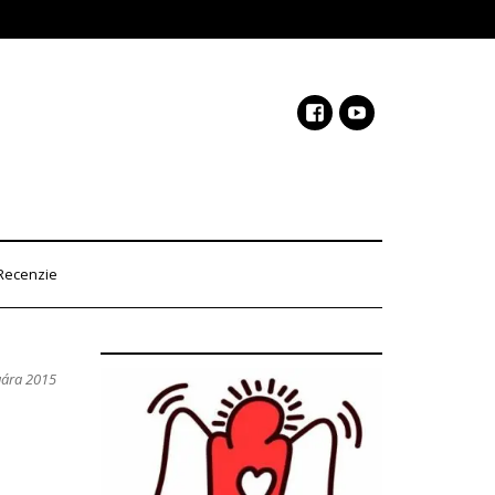
Recenzie
uára 2015