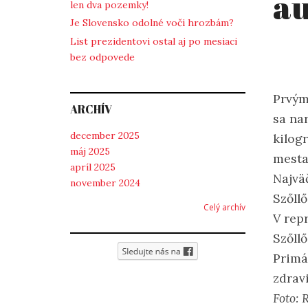
au
len dva pozemky!
Je Slovensko odolné voči hrozbám?
List prezidentovi ostal aj po mesiaci
bez odpovede
Prvým
ARCHÍV
sa nar
december 2025
kilog
máj 2025
mesta
apríl 2025
Najvä
november 2024
Szőll
Celý archív
V rep
Szőll
Primá
zdravi
Foto: 