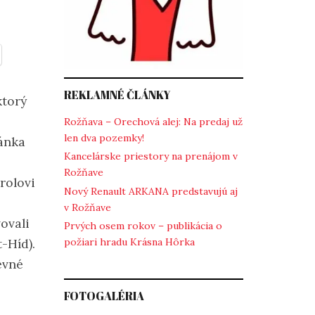
REKLAMNÉ ČLÁNKY
ktorý
Rožňava – Orechová alej: Na predaj už
len dva pozemky!
ránka
Kancelárske priestory na prenájom v
Rožňave
rolovi
Nový Renault ARKANA predstavujú aj
v Rožňave
ovali
Prvých osem rokov – publikácia o
-Híd).
požiari hradu Krásna Hôrka
evné
FOTOGALÉRIA