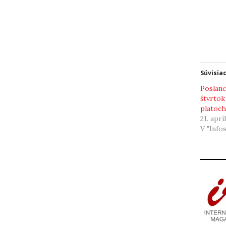
Súvisia
Poslanc
štvrtok
platoch
21. aprí
V "Info