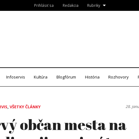
Prihlásiť sa
Redakcia
Rubriky
Roznava.sk
zín
Infoservis
Kultúra
Blogfórum
História
Rozhovory
28. jan
RVIS
,
VŠETKY ČLÁNKY
vý občan mesta na