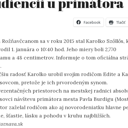
diencii u primátora
Facebook
Tlačiť
 Rožňavčcanom sa v roku 2015 stal Karolko Szőllős, 
odil 1. januára o 10:40 hod. Jeho miery boli 2,770
ramu a 48 centimetrov. Informuje o tom oficiálna st
.
čšiu radosť Karolko urobil svojím rodičom Edite a Ka
ősovcom, pretože je ich prvorodeným synom.
rezentačných priestoroch na mestskej radnici absolv
ősovci návštevu primátora mesta Pavla Burdigu (Most
tor zaželal rodičom ako aj novorodeniatku hlavne p
e, šťastie, lásku a pohodu v kruhu najbližších.
Roznava.sk