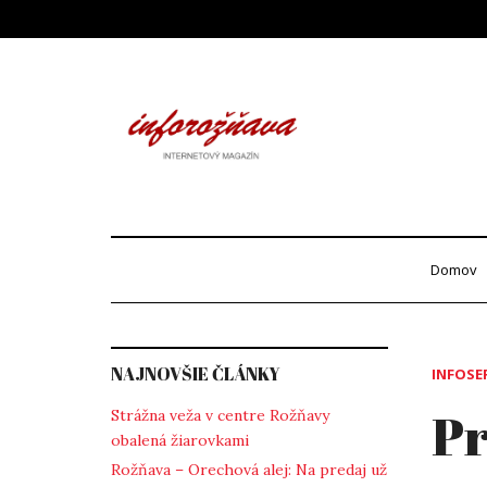
Skip
to
content
Info
internetový maga
Domov
NAJNOVŠIE ČLÁNKY
INFOSE
Pr
Strážna veža v centre Rožňavy
obalená žiarovkami
Rožňava – Orechová alej: Na predaj už