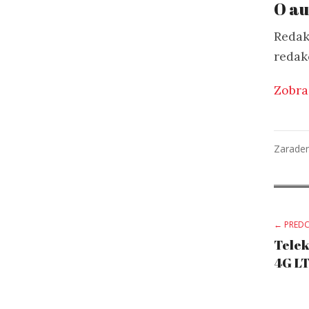
O au
Redak
redak
Zobra
Zarade
Po
← PREDC
Telek
4G LT
na