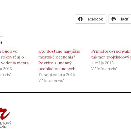
Facebook
Tlačiť
ce
i budú vo
Kto dostane najvyššie
Primátorovi schválil
 rokovať aj o
mestské ocenenia?
takmer trojtisícový 
 vedenia mesta
Pozrite si menný
1. mája 2015
la 2016
prehľad ocenených
V "Infoservis"
servis"
17. septembra 2015
V "Infoservis"