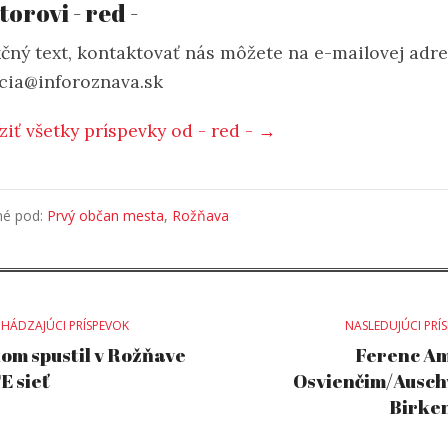
torovi - red -
čný text, kontaktovať nás môžete na e-mailovej adr
cia@inforoznava.sk
ziť všetky príspevky od - red - →
né pod:
Prvý občan mesta
,
Rožňava
st
HÁDZAJÚCI PRÍSPEVOK
NASLEDUJÚCI PRÍ
om spustil v Rožňave
Ferenc Am
E sieť
Osvienčim/Ausch
vigation
Birken