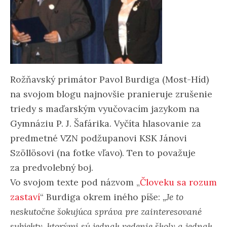
Rožňavský primátor Pavol Burdiga (Most-Híd)
na svojom blogu najnovšie pranieruje zrušenie
triedy s maďarským vyučovacím jazykom na
Gymnáziu P. J. Šafárika. Vyčíta hlasovanie za
predmetné VZN podžupanovi KSK Jánovi
Szöllösovi (na fotke vľavo). Ten to považuje
za predvolebný boj.
Vo svojom texte pod názvom „
Človeku sa rozum
zastaví
“ Burdiga okrem iného píše:
„Je to
neskutočne šokujúca správa pre zainteresované
subjekty, ktorými sú jednak vedenie školy a jednak