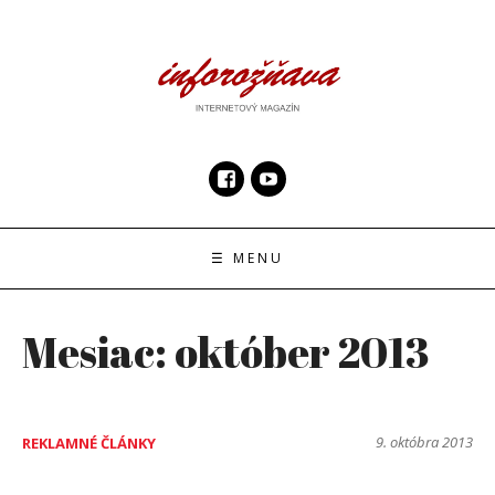
Skip
to
content
InfoRoznava.sk
internetový magazín
☰ MENU
Mesiac:
október 2013
9. októbra 2013
REKLAMNÉ ČLÁNKY