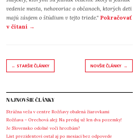
vedenie mesta, nehovoriac o občanoch, ktorých deti
majú záujem o štúdium v tejto triede.“
Pokračovať
v čítaní →
Navigácia
STARŠIE ČLÁNKY
NOVŠIE ČLÁNKY
v
článkoch
NAJNOVŠIE ČLÁNKY
Strážna veža v centre Rožňavy obalená žiarovkami
Rožňava – Orechová alej: Na predaj už len dva pozemky!
Je Slovensko odolné voči hrozbám?
List prezidentovi ostal aj po mesiaci bez odpovede