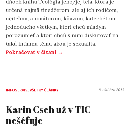
dňoch knihu Teológia jeho/jej tela, ktorá je
určená najmä tínedžerom, ale aj ich rodičom,
učiteľom, animátorom, kňazom, katechétom,
jednoducho všetkým, ktorí chcú mladým
porozumieť a ktorí chcú s nimi diskutovať na
takú intímnu tému akou je sexualita.
Pokračovať v čítaní →
8. októbra 2013
INFOSERVIS
,
VŠETKY ČLÁNKY
Karin Cseh už v TIC
nešéfuje