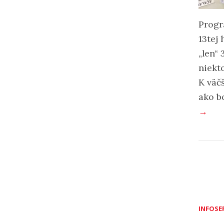
Progr
13tej
„len“ 
niekto
K väč
ako b
→
INFOSE