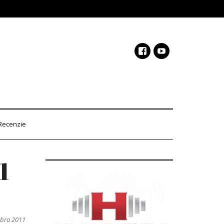
Recenzie
1
mbra 2011