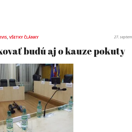
27. septe
RVIS
,
VŠETKY ČLÁNKY
ovať budú aj o kauze pokuty