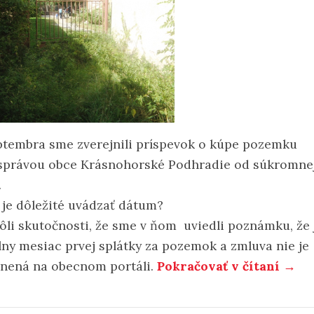
eptembra sme zverejnili príspevok o kúpe pozemku
právou obce Krásnohorské Podhradie od súkromne
.
 je dôležité uvádzať dátum?
vôli skutočnosti, že sme v ňom uviedli poznámku, že 
lny mesiac prvej splátky za pozemok a zmluva nie je
jnená na obecnom portáli.
Pokračovať v čítaní →