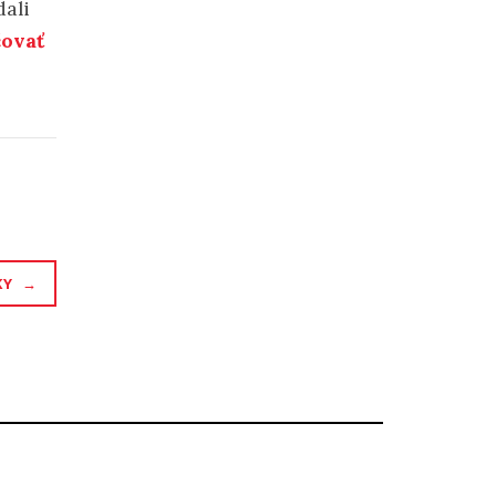
dali
ovať
KY