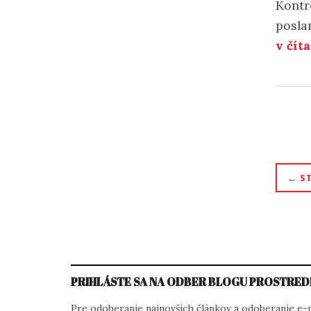
Kontr
posla
v čít
Nav
S
v
člá
PRIHLÁSTE SA NA ODBER BLOGU PROSTRED
Pre odoberanie najnovších článkov a odoberanie e-ma