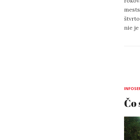
rokov
mests
štvrt
nie j
INFOSE
Čo