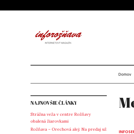
Skip
to
content
Info
internetový maga
Domov
Me
NAJNOVŠIE ČLÁNKY
Strážna veža v centre Rožňavy
obalená žiarovkami
Rožňava – Orechová alej: Na predaj už
INFOSE