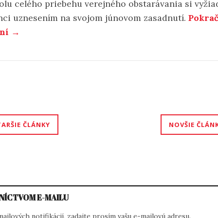
olu celého priebehu verejného obstarávania si vyžia
nci uznesením na svojom júnovom zasadnutí.
Pokrač
aní →
igácia
TARŠIE ČLÁNKY
NOVŠIE ČLÁN
nkoch
NÍCTVOM E-MAILU
ilových notifikácií, zadajte prosím vašu e-mailovú adresu.