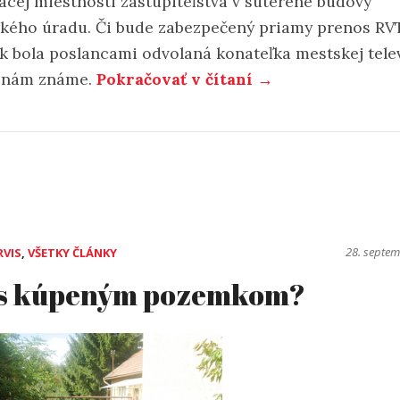
acej miestnosti zastupiteľstva v suteréne budovy
kého úradu. Či bude zabezpečený priamy prenos RV
ok bola poslancami odvolaná konateľka mestskej televí
e nám známe.
Pokračovať v čítaní →
28. septe
RVIS
,
VŠETKY ČLÁNKY
 s kúpeným pozemkom?