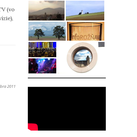
TV (vo
zie),
mbra 2011