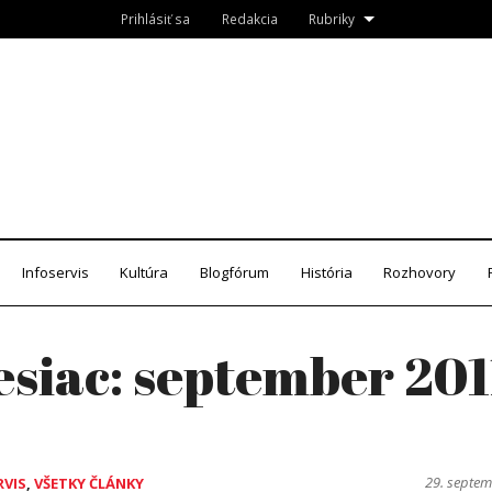
Prihlásiť sa
Redakcia
Rubriky
Roznava.sk
zín
Infoservis
Kultúra
Blogfórum
História
Rozhovory
siac:
september 201
29. septe
RVIS
,
VŠETKY ČLÁNKY