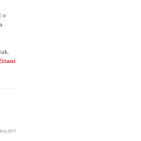
ž o
a
tak,
čítaní
mbra 2011