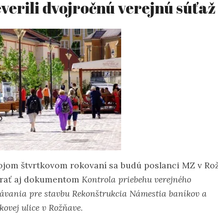
verili dvojročnú verejnú súťaž
ojom štvrtkovom rokovaní sa budú poslanci MZ v Ro
rať aj dokumentom
Kontrola priebehu verejného
ávania pre stavbu Rekonštrukcia Námestia baníkov a
kovej ulice v Rožňave
.