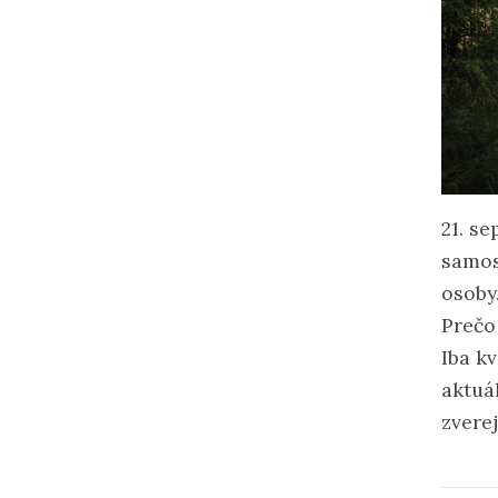
21. s
samos
osoby
Prečo
Iba k
aktuá
zvere