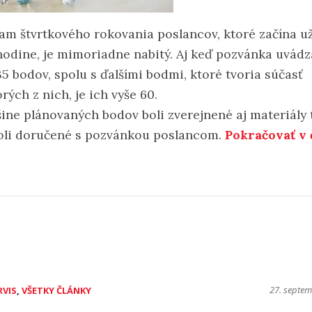
am štvrtkového rokovania poslancov, ktoré začína u
 hodine, je mimoriadne nabitý. Aj keď pozvánka uvádz
35 bodov, spolu s ďalšími bodmi, ktoré tvoria súčasť
rých z nich, je ich vyše 60.
šine plánovaných bodov boli zverejnené aj materiály 
oli doručené s pozvánkou poslancom.
Pokračovať v 
27. septe
RVIS
,
VŠETKY ČLÁNKY