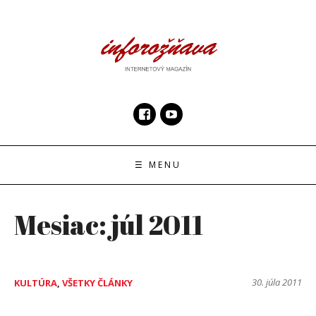
Skip
to
content
InfoRoznava.sk
internetový magazín
☰ MENU
Mesiac:
júl 2011
30. júla 2011
KULTÚRA
,
VŠETKY ČLÁNKY