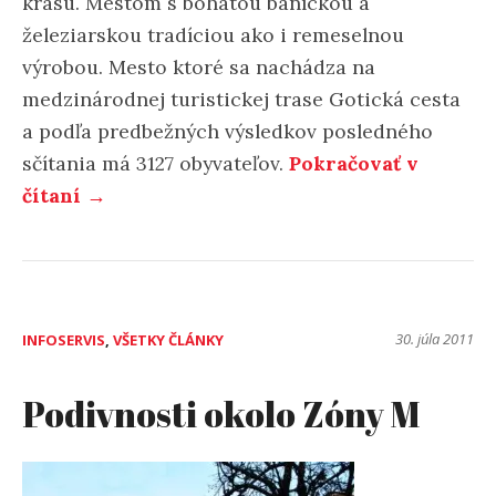
krasu. Mestom s bohatou baníckou a
železiarskou tradíciou ako i remeselnou
výrobou. Mesto ktoré sa nachádza na
medzinárodnej turistickej trase Gotická cesta
a podľa predbežných výsledkov posledného
sčítania má 3127 obyvateľov.
Pokračovať v
čítaní →
30. júla 2011
INFOSERVIS
,
VŠETKY ČLÁNKY
Podivnosti okolo Zóny M