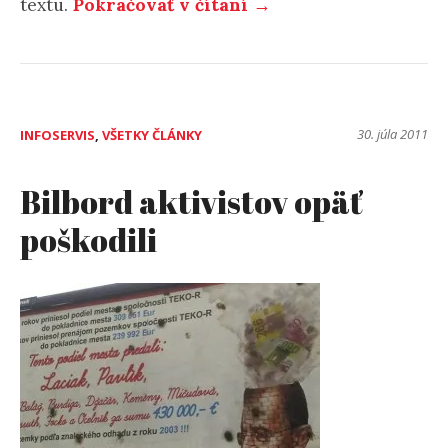
textu.
Pokračovať v čítaní →
30. júla 2011
INFOSERVIS
,
VŠETKY ČLÁNKY
Bilbord aktivistov opäť
poškodili