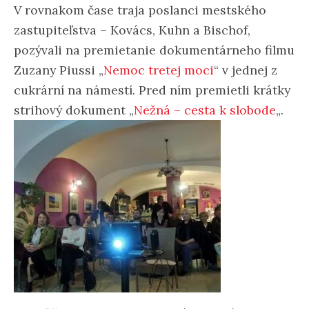
V rovnakom čase traja poslanci mestského
zastupiteľstva – Kovács, Kuhn a Bischof,
pozývali na premietanie dokumentárneho filmu
Zuzany Piussi „
Nemoc tretej moci
“ v jednej z
cukrární na námestí. Pred ním premietli krátky
strihový dokument „
Nežná – cesta k slobode
„.