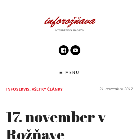
Skip
to
content
InfoRoznava.sk
internetový magazín
☰ MENU
21. novembra 2012
INFOSERVIS
,
VŠETKY ČLÁNKY
17. november v
Rožňave