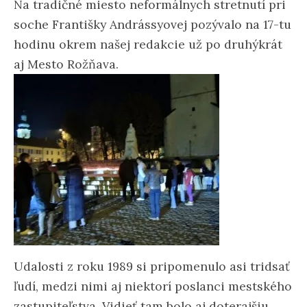
Na tradičné miesto neformálnych stretnutí pri
soche Františky Andrássyovej pozývalo na 17-tu
hodinu okrem našej redakcie už po druhýkrát
aj Mesto Rožňava.
Udalosti z roku 1989 si pripomenulo asi tridsať
ľudí, medzi nimi aj niektorí poslanci mestského
zastupiteľstva. Vidieť tam bolo aj doterajšiu