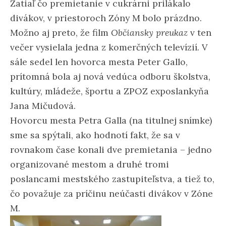
Zatiaľ čo premietanie v cukrárni prilákalo
divákov, v priestoroch Zóny M bolo prázdno.
Možno aj preto, že film
Občiansky preukaz
v ten
večer vysielala jedna z komerčných televízií. V
sále sedel len hovorca mesta Peter Gallo,
prítomná bola aj nová vedúca odboru školstva,
kultúry, mládeže, športu a ZPOZ exposlankyňa
Jana Mičudová.
Hovorcu mesta Petra Galla (na titulnej snímke)
sme sa spýtali, ako hodnotí fakt, že sa v
rovnakom čase konali dve premietania – jedno
organizované mestom a druhé tromi
poslancami mestského zastupiteľstva, a tiež to,
čo považuje za príčinu neúčasti divákov v Zóne
M.