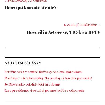
Post
← PREDCHÁDZAJÚCI PRÍSPEVOK
Hrozí psíkom utratenie?
navigation
NASLEDUJÚCI PRÍSPEVOK →
Hovorili o Actorese, TIC-ke a RVTV
NAJNOVŠIE ČLÁNKY
Strážna veža v centre Rožňavy obalená žiarovkami
Rožňava – Orechová alej: Na predaj už len dva pozemky!
Je Slovensko odolné voči hrozbám?
List prezidentovi ostal aj po mesiaci bez odpovede