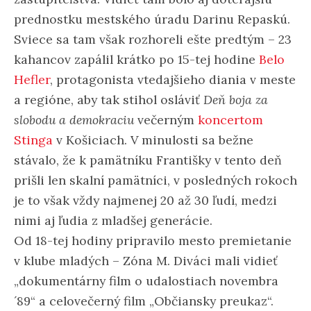
prednostku mestského úradu Darinu Repaskú.
Sviece sa tam však rozhoreli ešte predtým – 23
kahancov zapálil krátko po 15-tej hodine
Belo
Hefler
, protagonista vtedajšieho diania v meste
a regióne, aby tak stihol osláviť
Deň boja za
slobodu a demokraciu
večerným
koncertom
Stinga
v Košiciach. V minulosti sa bežne
stávalo, že k pamätníku Františky v tento deň
prišli len skalní pamätníci, v posledných rokoch
je to však vždy najmenej 20 až 30 ľudí, medzi
nimi aj ľudia z mladšej generácie.
Od 18-tej hodiny pripravilo mesto premietanie
v klube mladých – Zóna M. Diváci mali vidieť
„dokumentárny film o udalostiach novembra
´89“ a celovečerný film „Občiansky preukaz“.