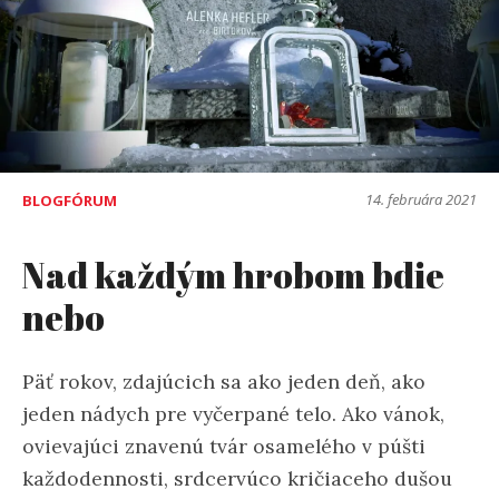
14. februára 2021
BLOGFÓRUM
Nad každým hrobom bdie
nebo
Päť rokov, zdajúcich sa ako jeden deň, ako
jeden nádych pre vyčerpané telo. Ako vánok,
ovievajúci znavenú tvár osamelého v púšti
každodennosti, srdcervúco kričiaceho dušou