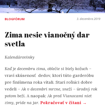
3. decembra 2019
BLOGFÓRUM
Zima nesie vianočný dar
svetla
Kalendárovinky
Keď je decembru zima, oblečie si biely kožuch
–
vraví skúsenosť dedov, ktorí túto garderóbu
pre finišmena roka vítali. Starí roľníci dobre
vedeli –
Ak v decembri mrzne, sneží – úrodný rok
potom beží.
A naopak:
Ak pred Vianocami niet
zimy, príde na jar
.
Pokračovať v čítaní →