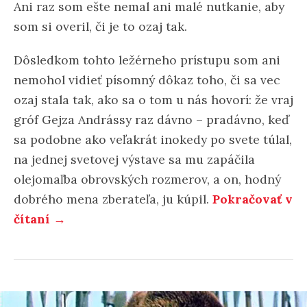
Ani raz som ešte nemal ani malé nutkanie, aby
som si overil, či je to ozaj tak.
Dôsledkom tohto ležérneho prístupu som ani
nemohol vidieť písomný dôkaz toho, či sa vec
ozaj stala tak, ako sa o tom u nás hovorí: že vraj
gróf Gejza Andrássy raz dávno – pradávno, keď
sa podobne ako veľakrát inokedy po svete túlal,
na jednej svetovej výstave sa mu zapáčila
olejomaľba obrovských rozmerov, a on, hodný
dobrého mena zberateľa, ju kúpil.
Pokračovať v
čítaní →