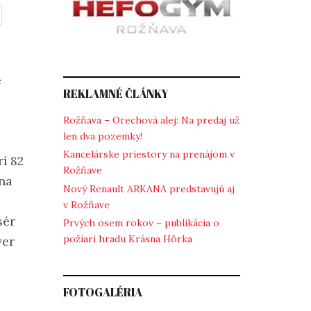
e
REKLAMNÉ ČLÁNKY
Rožňava – Orechová alej: Na predaj už
len dva pozemky!
Kancelárske priestory na prenájom v
rí 82
Rožňave
 na
Nový Renault ARKANA predstavujú aj
v Rožňave
sér
Prvých osem rokov – publikácia o
požiari hradu Krásna Hôrka
ver
FOTOGALÉRIA
o