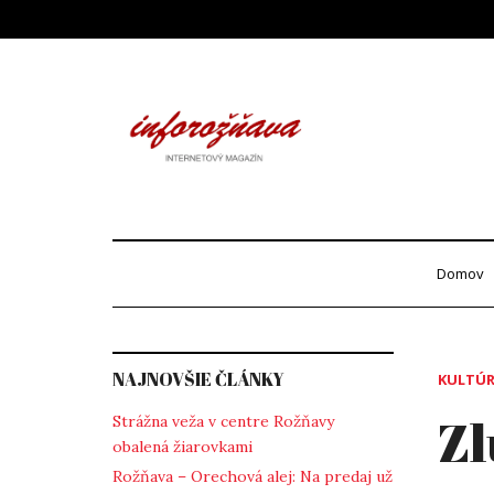
Skip
to
content
Info
internetový maga
Domov
NAJNOVŠIE ČLÁNKY
KULTÚ
Zl
Strážna veža v centre Rožňavy
obalená žiarovkami
Rožňava – Orechová alej: Na predaj už