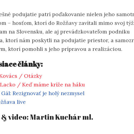
ešné podujatie patrí poďakovanie nielen jeho samo
om – hosťom, ktorí do Rožňavy zavítali mimo svoj tý
am na Slovensku, ale aj prevádzkovateľom podniku
a, ktorí nám poskytli na podujatie priestor, a samoz
ým, ktorí pomohli s jeho prípravou a realizáciou.
siace články:
Kovács / Otázky
 Lacko / Keď máme kríže na háku
 Gál: Rezignovať je holý nezmysel
ožňava live
 & video: Martin Kuchár ml.