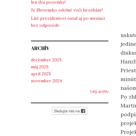
len dva pozemky!
Je Slovensko odolné voči hrozbám?
List prezidentovi ostal aj po mesiaci
bez odpovede
uskut
jedin
ARCHÍV
disku
december 2025
Hanzl
máj 2025
Priest
apríl 2025
minút
november 2024
našom
Celý archív
Po zh
Marti
podpí
projek
Proje