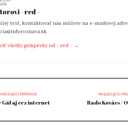
torovi - red -
čný text, kontaktovať nás môžete na e-mailovej adr
cia@inforoznava.sk
ziť všetky príspevky od - red - →
st
HÁDZAJÚCI PRÍSPEVOK
NASLEDUJÚCI PRÍ
 Gál aj cez internet
Rado Kovács / 
vigation