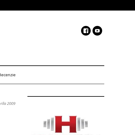
Recenzie
príla 2009