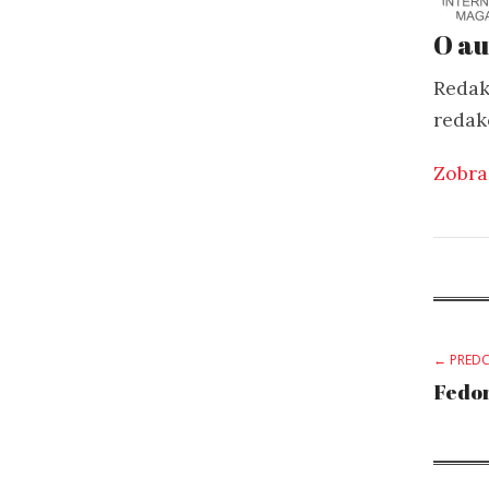
O au
Redak
redak
Zobra
Po
← PREDC
Fedor
na