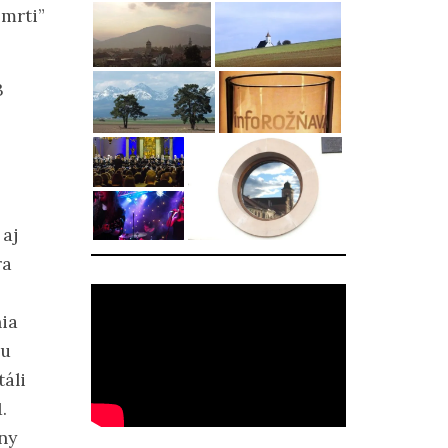
smrti”
3
 aj
ra
ia
iu
áli
.
ny