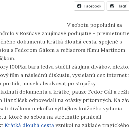
Facebook
Tlačiť
V sobotu popoludní sa
očnilo v Rožňave zaujímavé podujatie – premietnuti
ečného dokumentu Krátká dlouhá cesta, spojené s
siou s Fedorom Gálom a režisérom filmu Martinom
íčkom.
ory 100Pka baru ledva stačili záujmu divákov, niekto
ový film a následnú diskusiu, vysielanú cez internet
 portáli, museli absolvovať po stojačky.
liadnutí dokumentu a krátkej pauze Fedor Gál a reži
n Hanzlíček odpovedali na otázky prítomných. Na zá
sali divákom niekoľko výtlačkov knižného vydania
tu, ktoré so sebou na stretnutie priniesli.
kt
Krátká dlouhá cesta
vznikol na základe tragickéh