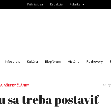
Prihlásiť sa
Redakcia
Rubriky
Roznava.sk
zín
Infoservis
Kultúra
Blogfórum
História
Rozhovory
18. a
RA
,
VŠETKY ČLÁNKY
u sa treba postaviť