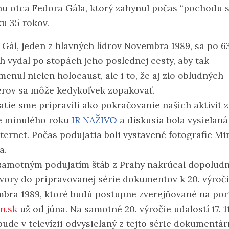
hu otca Fedora Gála, ktorý zahynul počas “pochodu 
ku 35 rokov.
 Gál, jeden z hlavných lídrov Novembra 1989, sa po 6
h vydal po stopách jeho poslednej cesty, aby tak
enul nielen holocaust, ale i to, že aj zlo obludných
rov sa môže kedykoľvek zopakovať.
atie sme pripravili ako pokračovanie našich aktivít z
e minulého roku
IR NAŽIVO
a diskusia bola vysielaná
nternet. Počas podujatia boli vystavené fotografie Mi
a.
samotným podujatím štáb z Prahy nakrúcal dopoludn
vory do pripravovanej série dokumentov k 20. výroč
bra 1989, ktoré budú postupne zverejňované na port
n.sk
už od júna. Na samotné 20. výročie udalostí 17. 11
bude v televízii odvysielaný z tejto série dokumentár