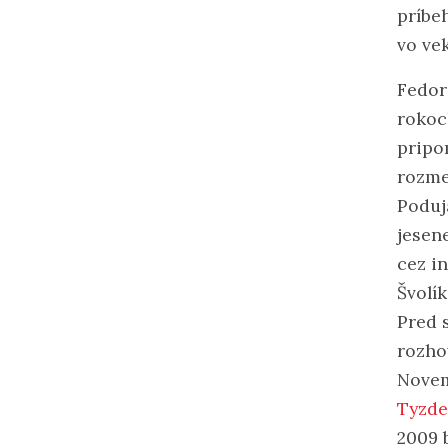
príbe
vo ve
Fedor
rokoc
pripom
rozme
Poduj
jesen
cez i
Švolík
Pred 
rozho
Novem
Tyzde
2009 