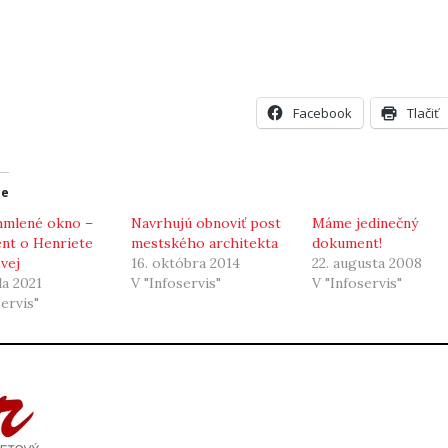
Facebook
Tlačiť
ce
hmlené okno –
Navrhujú obnoviť post
Máme jedinečný
nt o Henriete
mestského architekta
dokument!
vej
16. októbra 2014
22. augusta 2008
la 2021
V "Infoservis"
V "Infoservis"
servis"