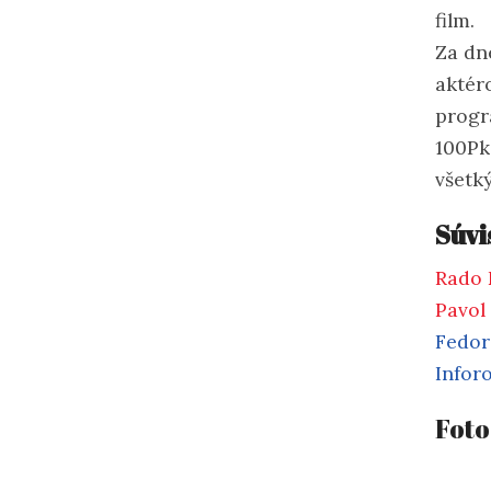
film.
Za dn
aktér
progr
100Pk
všetk
Súvi
Rado 
Pavol
Fedor
Infor
Foto