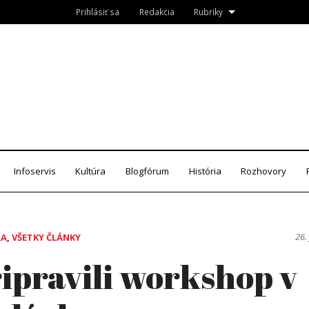
Prihlásiť sa
Redakcia
Rubriky
Roznava.sk
zín
Infoservis
Kultúra
Blogfórum
História
Rozhovory
26.
RA
,
VŠETKY ČLÁNKY
ipravili workshop v