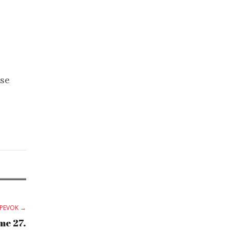
ese
SPEVOK →
me 27.