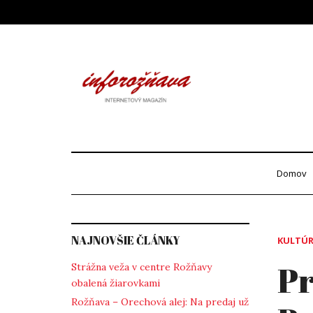
Skip
to
content
Info
internetový maga
Domov
NAJNOVŠIE ČLÁNKY
KULTÚ
Pr
Strážna veža v centre Rožňavy
obalená žiarovkami
Rožňava – Orechová alej: Na predaj už