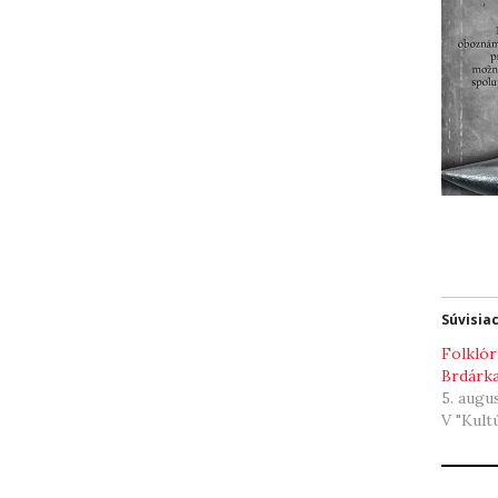
Súvisia
Folklór
Brdárk
5. augu
V "Kult