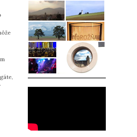
o
môže
ym
gáte,
r