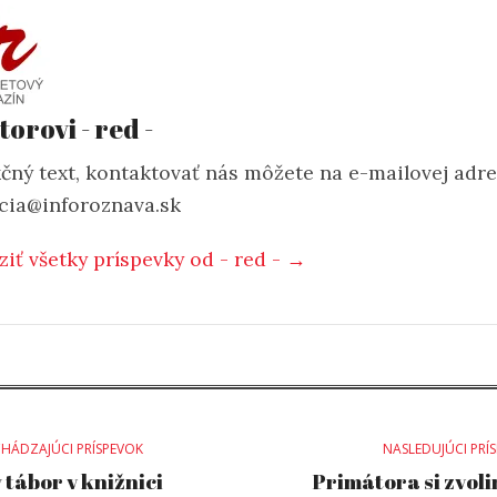
torovi - red -
čný text, kontaktovať nás môžete na e-mailovej adr
cia@inforoznava.sk
ziť všetky príspevky od - red - →
st
HÁDZAJÚCI PRÍSPEVOK
NASLEDUJÚCI PRÍ
 tábor v knižnici
Primátora si zvoli