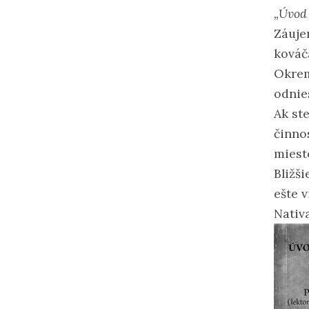
„Úvod
Záuje
kováč
Okrem
odnie
Ak ste
činno
miest
Bližš
ešte 
Nativ