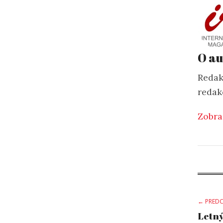
O au
Redak
redak
Zobra
Po
← PREDC
Letný