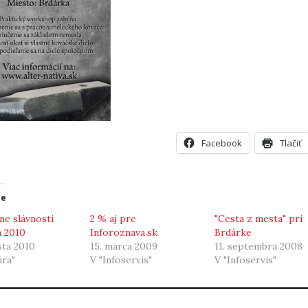
Facebook
Tlačiť
ce
ne slávnosti
2 % aj pre
"Cesta z mesta" pri
a 2010
Inforoznava.sk
Brdárke
sta 2010
15. marca 2009
11. septembra 2008
úra"
V "Infoservis"
V "Infoservis"