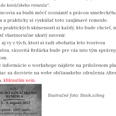
 do kováčskeho remesla“
.
mcovia sa budú môcť zoznámiť s prácou umeleckéh
a a prakticky si vyskúšať toto zaujímavé remeslo.
 praktických skúseností si každý, kto bude chcieť, 
sť vlastnoručne ukutý suvenír.
 aj vy z tých, ktorí si radi obohatia leto tvorivou
sťou, rázovitá Brdárka bude pre vás isto tým správn
om.
ie informácie o workshope nájdete na priloženom pla
viac sa dozviete na webe občianskeho združenia Alte
a,
kliknutím sem
.
Ilustračné foto: Stock.xchng