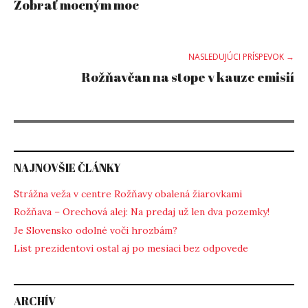
Zobrať mocným moc
navigation
NASLEDUJÚCI PRÍSPEVOK →
Rožňavčan na stope v kauze emisií
NAJNOVŠIE ČLÁNKY
Strážna veža v centre Rožňavy obalená žiarovkami
Rožňava – Orechová alej: Na predaj už len dva pozemky!
Je Slovensko odolné voči hrozbám?
List prezidentovi ostal aj po mesiaci bez odpovede
ARCHÍV