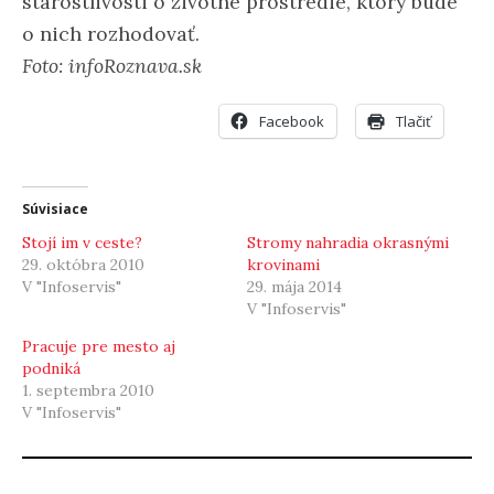
starostlivosti o životné prostredie, ktorý bude
o nich rozhodovať.
Foto: infoRoznava.sk
Facebook
Tlačiť
Súvisiace
Stojí im v ceste?
Stromy nahradia okrasnými
29. októbra 2010
krovinami
V "Infoservis"
29. mája 2014
V "Infoservis"
Pracuje pre mesto aj
podniká
1. septembra 2010
V "Infoservis"