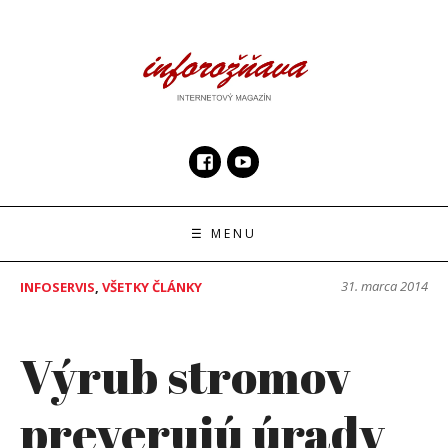
Skip
to
content
InfoRoznava.sk
internetový magazín
☰ MENU
31. marca 2014
INFOSERVIS
,
VŠETKY ČLÁNKY
Výrub stromov
preverujú úrady