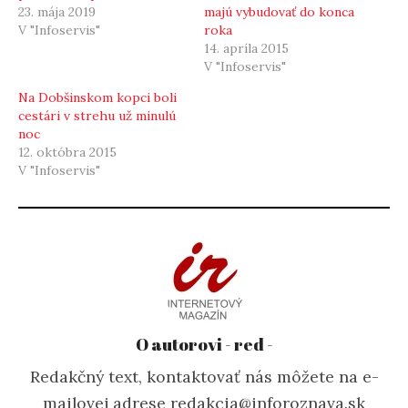
23. mája 2019
majú vybudovať do konca
V "Infoservis"
roka
14. apríla 2015
V "Infoservis"
Na Dobšinskom kopci boli
cestári v strehu už minulú
noc
12. októbra 2015
V "Infoservis"
O autorovi - red -
Redakčný text, kontaktovať nás môžete na e-
mailovej adrese redakcia@inforoznava.sk