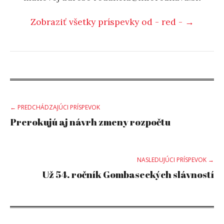
Zobraziť všetky príspevky od - red - →
Post
← PREDCHÁDZAJÚCI PRÍSPEVOK
Prerokujú aj návrh zmeny rozpočtu
navigation
NASLEDUJÚCI PRÍSPEVOK →
Už 54. ročník Gombaseckých slávností