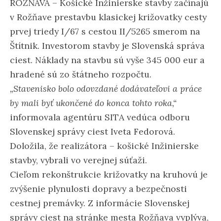
ROŽŇAVA – Košické Inžinierske stavby začínajú
v Rožňave prestavbu klasickej križovatky cesty
prvej triedy I/67 s cestou II/5265 smerom na
Štítnik. Investorom stavby je Slovenská správa
ciest. Náklady na stavbu sú vyše 345 000 eur a
hradené sú zo štátneho rozpočtu.
„Stavenisko bolo odovzdané dodávateľovi a práce
by mali byť ukončené do konca tohto roka,“
informovala agentúru SITA vedúca odboru
Slovenskej správy ciest Iveta Fedorová.
Doložila, že realizátora – košické Inžinierske
stavby, vybrali vo verejnej súťaži.
Cieľom rekonštrukcie križovatky na kruhovú je
zvýšenie plynulosti dopravy a bezpečnosti
cestnej premávky. Z informácie Slovenskej
správy ciest na stránke mesta Rožňava vyplýva,