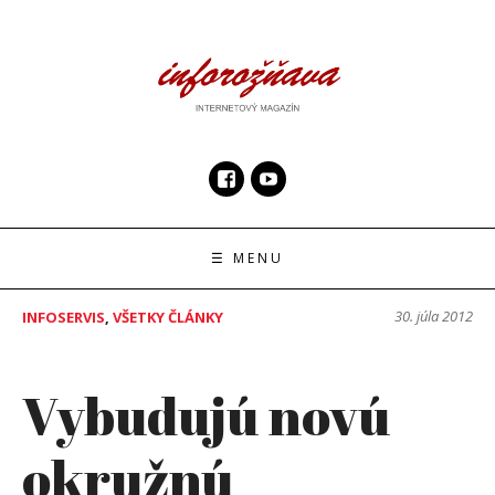
Skip
to
content
InfoRoznava.sk
internetový magazín
☰ MENU
30. júla 2012
INFOSERVIS
,
VŠETKY ČLÁNKY
Vybudujú novú
okružnú