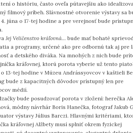
tení o históriu, často oveľa pútavejšiu ako idealizov
ný filmový príbeh. Slávnostné otvorenie výstavy sa 
 4. júna o 17-tej hodine a pre verejnosť bude prístup
a.
va
Jej Veličenstvo kráľovná…
bude mať bohaté sprievo
atia a programy, určené ako pre odbornú tak aj pre 
nosť a detského diváka. Na mnohých z nich bude prí
jníčka kráľovnej, ktorú porota vyberie už tento piatok
 o 13-tej hodine v Múzeu Andrássyovcov v kaštieli Bet
ng bude z kapacitných dôvodov prístupný len pre
pcov médií.
začky bude posudzovať porota v zložení: herečka Al
ová, módny návrhár Boris Hanečka, fotograf Jakub 
uator výstavy Július Barczi. Hlavnými kritériami, kto
íčka kráľovnej Alžbety musí splniť okrem fyzickej
nosti, sú decentné vystupovanie, elegantné držanie 