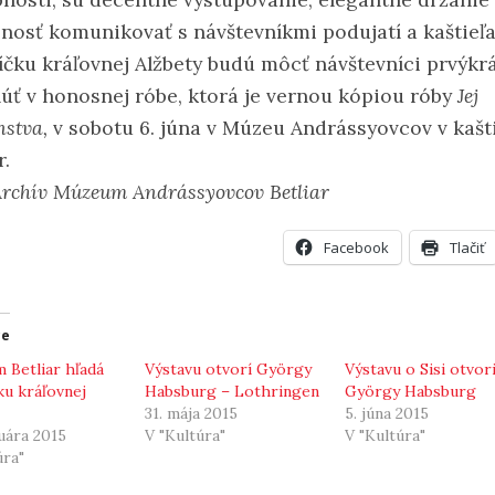
nosť komunikovať s návštevníkmi podujatí a kaštieľa
íčku kráľovnej Alžbety budú môcť návštevníci prvýkr
núť v honosnej róbe, ktorá je vernou kópiou róby
Jej
nstva,
v sobotu 6. júna v Múzeu Andrássyovcov v kašti
r.
 Archív Múzeum Andrássyovcov Betliar
Facebook
Tlačiť
ce
Betliar hľadá
Výstavu otvorí György
Výstavu o Sisi otvori
ku kráľovnej
Habsburg – Lothringen
György Habsburg
31. mája 2015
5. júna 2015
ruára 2015
V "Kultúra"
V "Kultúra"
úra"