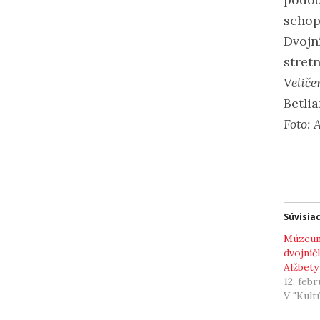
schop
Dvojn
stret
Veliče
Betlia
Foto:
Súvisia
Múzeum 
dvojníč
Alžbety
12. feb
V "Kult