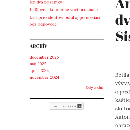
An
len dva pozemky!
Je Slovensko odolné voči hrozbám?
dv
List prezidentovi ostal aj po mesiaci
bez odpovede
Si
ARCHÍV
december 2025
máj 2025
apríl 2025
Betli
november 2024
výsta
Celý archív
a pre
kašti
skuto
Autori
obraz