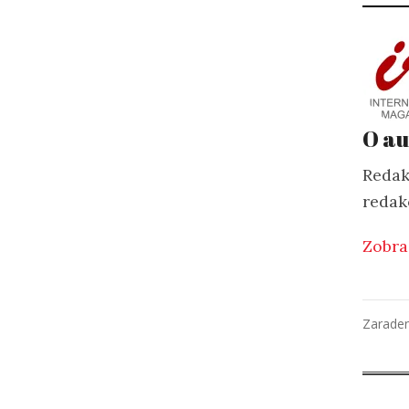
O au
Redak
redak
Zobra
Zarade