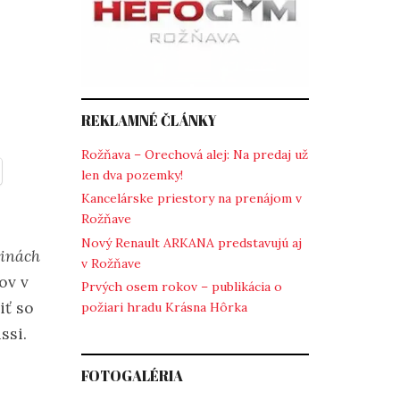
REKLAMNÉ ČLÁNKY
Rožňava – Orechová alej: Na predaj už
len dva pozemky!
Kancelárske priestory na prenájom v
Rožňave
Nový Renault ARKANA predstavujú aj
jinách
v Rožňave
ov v
Prvých osem rokov – publikácia o
iť so
požiari hradu Krásna Hôrka
ssi.
FOTOGALÉRIA