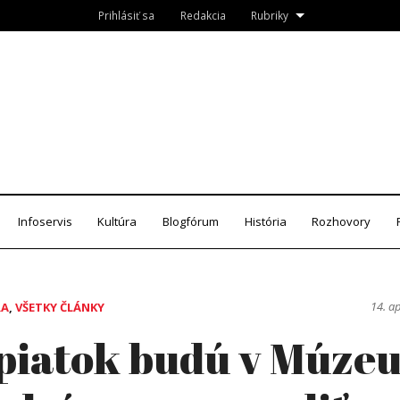
Prihlásiť sa
Redakcia
Rubriky
Roznava.sk
zín
Infoservis
Kultúra
Blogfórum
História
Rozhovory
14. a
RA
,
VŠETKY ČLÁNKY
piatok budú v Múze