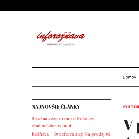
Skip
to
content
Info
internetový maga
Domov
NAJNOVŠIE ČLÁNKY
KULTÚ
V 
Strážna veža v centre Rožňavy
obalená žiarovkami
Rožňava – Orechová alej: Na predaj už