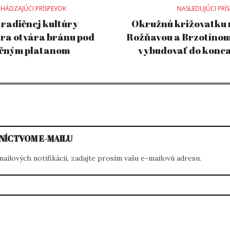
st
HÁDZAJÚCI PRÍSPEVOK
NASLEDUJÚCI PRÍ
radičnej kultúry
Okružnú križovatku
ra otvára bránu pod
Rožňavou a Brzotíno
vigation
očným platanom
vybudovať do konc
NÍCTVOM E-MAILU
ilových notifikácií, zadajte prosím vašu e-mailovú adresu.