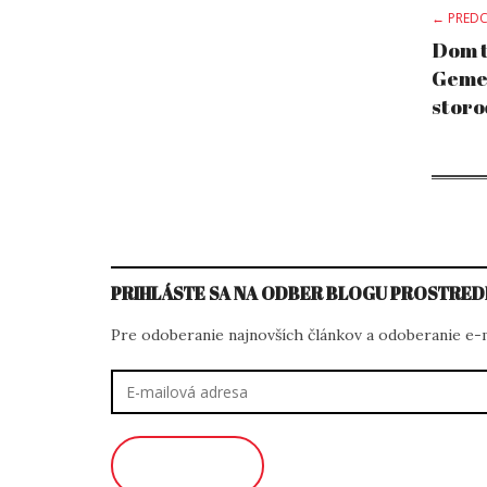
Po
← PREDC
Dom t
Geme
na
stor
PRIHLÁSTE SA NA ODBER BLOGU PROSTRED
Pre odoberanie najnovších článkov a odoberanie e-ma
E-
mailová
adresa
ODOBERAŤ