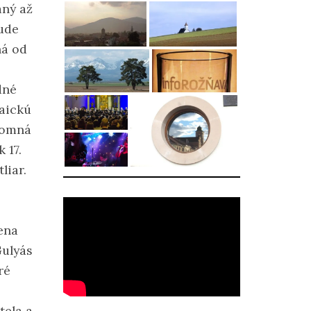
aný až
bude
ná od
dné
laickú
tomná
 17.
liar.
ena
Gulyás
ré
tela a