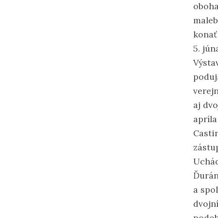
oboha
maleb
konať
5. jún
Výsta
poduj
verej
aj dvo
apríla
Casti
zástu
Uchád
Ďurán
a spol
dvojn
podob