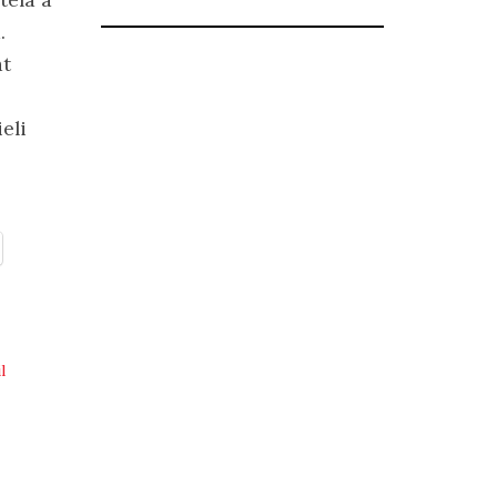
.
át
eli
l