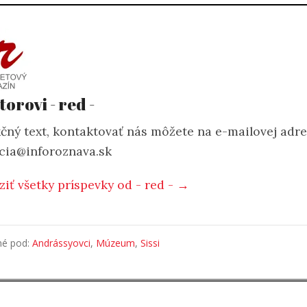
torovi - red -
čný text, kontaktovať nás môžete na e-mailovej adr
cia@inforoznava.sk
ziť všetky príspevky od - red - →
né pod:
Andrássyovci
,
Múzeum
,
Sissi