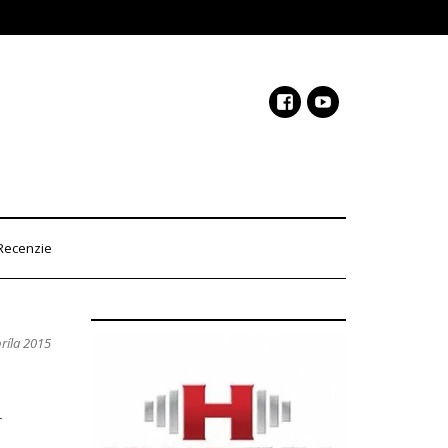
Recenzie
príla 2015
u