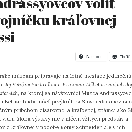
drássyovcov voliť
ojníčku kráľovnej
ssi
Facebook
Tlačiť
arske múzeum pripravuje na letné mesiace jedinečnú
vu
Jej Veličenstvo kráľovná Kráľovná Alžbeta v našich de
dstavách
, na ktorej sa návštevníci Múzea Andrássyovc
eli Betliar budú môcť prvýkrát na Slovensku oboznám
čným príbehom cisárovnej a kráľovnej, známej ako Si
 vidia úlohu výstavy nie v ničení vžitých predstáv a
ov o kráľovnej v podobe Romy Schneider, ale v ich