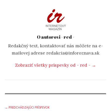
O autorovi - red -
Redakčný text, kontaktovať nás môžete na e-
mailovej adrese redakcia@inforoznava.sk
Zobraziť všetky príspevky od - red - →
Post
← PREDCHÁDZAJÚCI PRÍSPEVOK