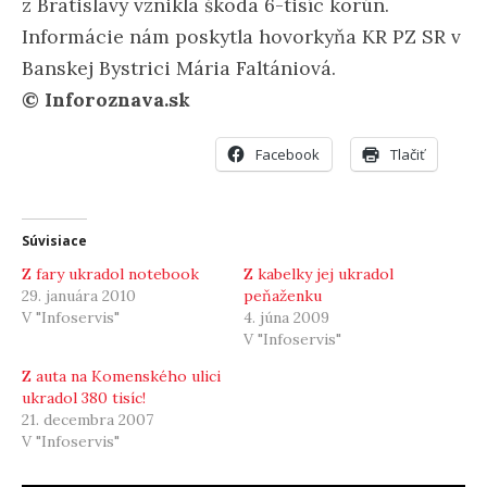
z Bratislavy vznikla škoda 6-tisíc korún.
Informácie nám poskytla hovorkyňa KR PZ SR v
Banskej Bystrici Mária Faltániová.
© Inforoznava.sk
Facebook
Tlačiť
Súvisiace
Z fary ukradol notebook
Z kabelky jej ukradol
29. januára 2010
peňaženku
V "Infoservis"
4. júna 2009
V "Infoservis"
Z auta na Komenského ulici
ukradol 380 tisíc!
21. decembra 2007
V "Infoservis"