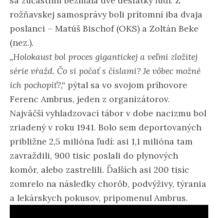
sa zúčastnili bezmála dve desiatky ľudí. Z
rožňavskej samosprávy boli prítomní iba dvaja
poslanci – Matúš Bischof (OKS) a Zoltán Beke
(nez.).
„Holokaust bol proces gigantickej a veľmi zložitej
série vŕažd. Čo si počať s číslami? Je vôbec možné
ich pochopiť?,“
pýtal sa vo svojom príhovore
Ferenc Ambrus, jeden z organizátorov.
Najväčší vyhladzovací tábor v dobe nacizmu bol
zriadený v roku 1941. Bolo sem deportovaných
približne 2,5 milióna ľudí: asi 1,1 milióna tam
zavraždili, 900 tisíc poslali do plynových
komôr, alebo zastrelili. Ďalších asi 200 tisíc
zomrelo na následky chorôb, podvýživy, týrania
a lekárskych pokusov, pripomenul Ambrus.