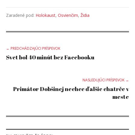
Zaradené pod:
Holokaust
,
Osvienčim
,
Židia
Post
← PREDCHÁDZAJÚCI PRÍSPEVOK
Svet bol 40 minút bez Facebooku
navigation
NASLEDUJÚCI PRÍSPEVOK →
Primátor Dobšinej nechce ďalšie chatrče v
meste