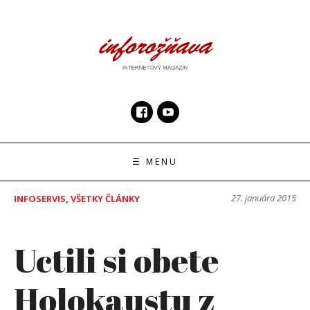
Skip
to
content
InfoRoznava.sk
internetový magazín
☰ MENU
27. januára 2015
INFOSERVIS
,
VŠETKY ČLÁNKY
Uctili si obete
Holokaustu z