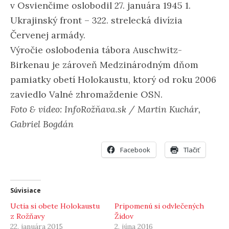
v Osvienčime oslobodil 27. januára 1945 1.
Ukrajinský front – 322. strelecká divízia
Červenej armády.
Výročie oslobodenia tábora Auschwitz-
Birkenau je zároveň Medzinárodným dňom
pamiatky obetí Holokaustu, ktorý od roku 2006
zaviedlo Valné zhromaždenie OSN.
Foto & video: InfoRožňava.sk / Martin Kuchár,
Gabriel Bogdán
Facebook
Tlačiť
Súvisiace
Uctia si obete Holokaustu
Pripomenú si odvlečených
z Rožňavy
Židov
22. januára 2015
2. júna 2016