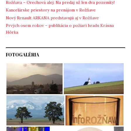
Rožňava – Orechová alej: Na predaj už len dva pozemky!
Kancelárske priestory na prenájom v Rožňave
Nový Renault ARKANA predstavujú aj v Rožňave
Prvých osem rokov – publikácia o požiari hradu Krásna
Hôrka
FOTOGALÉRIA