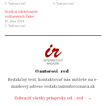
V "Infoservis"
V "Infoservis"
Uctili si odvlečených
rožňavských Židov
16. júna 2014
V "Infoservis"
O autorovi - red -
Redakčný text, kontaktovať nás môžete na e-
mailovej adrese redakcia@inforoznava.sk
Zobraziť všetky príspevky od - red - →