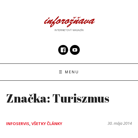
Skip
to
content
InfoRoznava.sk
internetový magazín
☰ MENU
Značka:
Turiszmus
30. mája 2014
INFOSERVIS
,
VŠETKY ČLÁNKY