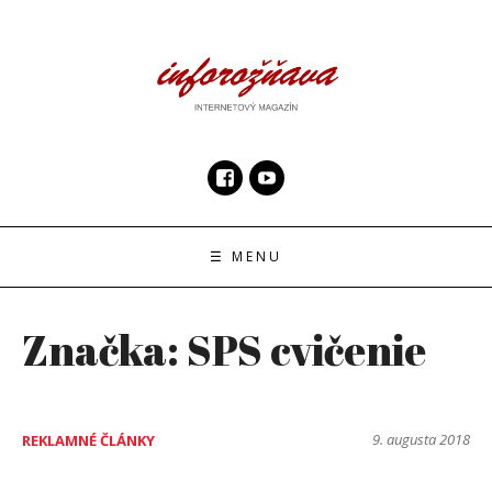
Skip
to
content
InfoRoznava.sk
internetový magazín
☰ MENU
Značka:
SPS cvičenie
9. augusta 2018
REKLAMNÉ ČLÁNKY