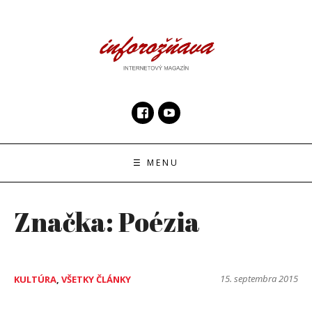
Skip
to
content
InfoRoznava.sk
internetový magazín
☰ MENU
Značka:
Poézia
15. septembra 2015
KULTÚRA
,
VŠETKY ČLÁNKY