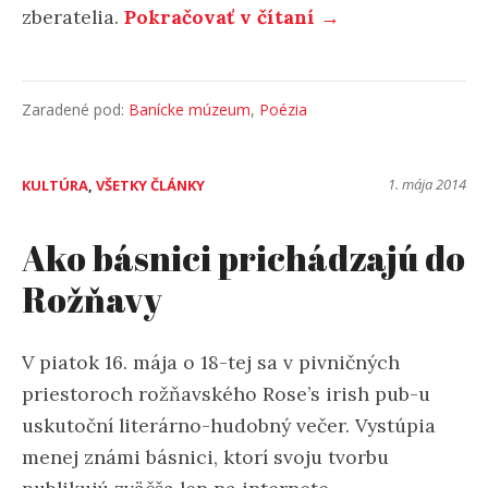
zberatelia.
Pokračovať v čítaní →
Zaradené pod:
Banícke múzeum
,
Poézia
1. mája 2014
KULTÚRA
,
VŠETKY ČLÁNKY
Ako básnici prichádzajú do
Rožňavy
V piatok 16. mája o 18-tej sa v pivničných
priestoroch rožňavského Rose’s irish pub-u
uskutoční literárno-hudobný večer. Vystúpia
menej známi básnici, ktorí svoju tvorbu