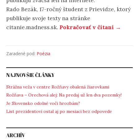
publikujú zväčša len na internete.
Rado Bezák, 17-ročný študent z Prievidze, ktorý
publikuje svoje texty na stránke
citanie.madness.sk.
Pokračovať v čítaní →
Zaradené pod:
Poézia
NAJNOVŠIE ČLÁNKY
Strážna veža v centre Rožňavy obalená žiarovkami
Rožňava – Orechová alej: Na predaj už len dva pozemky!
Je Slovensko odolné voči hrozbám?
List prezidentovi ostal aj po mesiaci bez odpovede
ARCHÍV