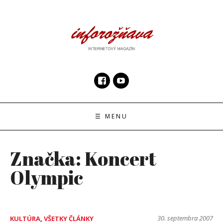
Skip
to
content
InfoRoznava.sk
internetový magazín
☰ MENU
Značka:
Koncert
Olympic
30. septembra 2007
KULTÚRA
,
VŠETKY ČLÁNKY