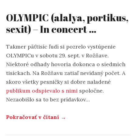
OLYMPIC (alalya, portikus,
sexit) – In concert …
Takmer päťtisíc ľudí si pozrelo vystúpenie
OLYMPICu v sobotu 29. sept. v Rožňave.
Niektoré odhady hovoria dokonca o siedmich
tisíckach. Na Rožňavu zatiaľ nevídaný počet. A
skoro všetky pesničky si dobre naladené
publikum odspievalo s nimi
spoločne.
Nezaobišlo sa to bez prídavkov…
„OLYMPIC
Pokračovať v čítaní
→
(alalya,
portikus,