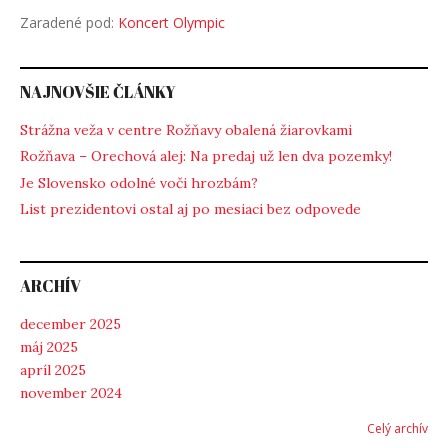
sexit)
Zaradené pod:
Koncert Olympic
–
In
NAJNOVŠIE ČLÁNKY
concert
Strážna veža v centre Rožňavy obalená žiarovkami
…“
Rožňava – Orechová alej: Na predaj už len dva pozemky!
Je Slovensko odolné voči hrozbám?
List prezidentovi ostal aj po mesiaci bez odpovede
ARCHÍV
december 2025
máj 2025
apríl 2025
november 2024
Celý archív