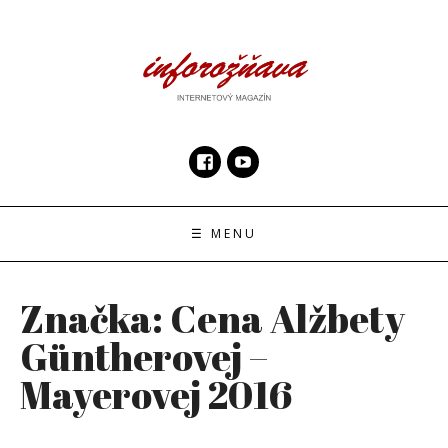
Skip
to
content
InfoRoznava.sk
internetový magazín
☰ MENU
Značka:
Cena Alžbety
Güntherovej –
Mayerovej 2016