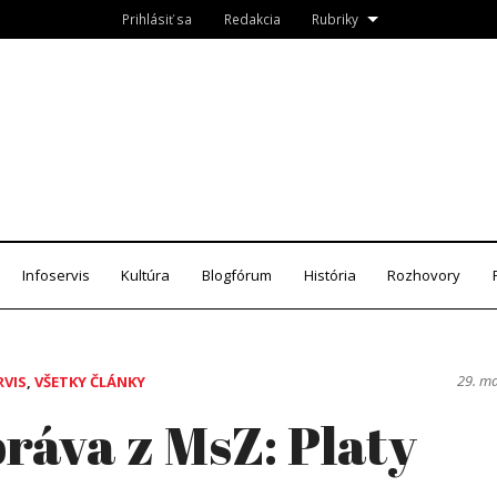
Prihlásiť sa
Redakcia
Rubriky
Roznava.sk
zín
Infoservis
Kultúra
Blogfórum
História
Rozhovory
29. m
RVIS
,
VŠETKY ČLÁNKY
ráva z MsZ: Platy