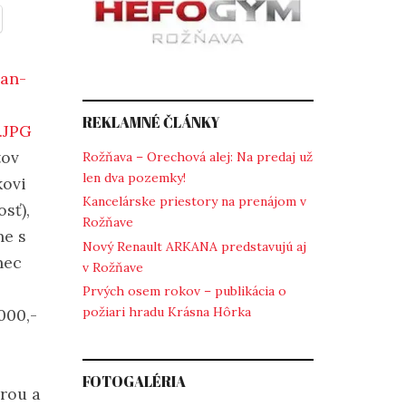
REKLAMNÉ ČLÁNKY
tov
Rožňava – Orechová alej: Na predaj už
len dva pozemky!
kovi
Kancelárske priestory na prenájom v
sť),
Rožňave
ne s
Nový Renault ARKANA predstavujú aj
nec
v Rožňave
Prvých osem rokov – publikácia o
požiari hradu Krásna Hôrka
000,-
FOTOGALÉRIA
orou a