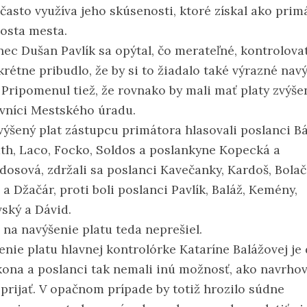
 často využíva jeho skúsenosti, ktoré získal ako prim
osta mesta.
nec Dušan Pavlík sa opýtal, čo merateľné, kontrolova
krétne pribudlo, že by si to žiadalo také výrazné nav
 Pripomenul tiež, že rovnako by mali mať platy zvýše
vníci Mestského úradu.
výšený plat zástupcu primátora hlasovali poslanci B
th, Laco, Focko, Soldos a poslankyne Kopecká a
dosová, zdržali sa poslanci Kavečanky, Kardoš, Bolač
a Džačár, proti boli poslanci Pavlík, Baláž, Kemény,
ský a Dávid.
 na navýšenie platu teda neprešiel.
enie platu hlavnej kontrolórke Kataríne Balážovej je
kona a poslanci tak nemali inú možnosť, ako navrho
prijať. V opačnom prípade by totiž hrozilo súdne