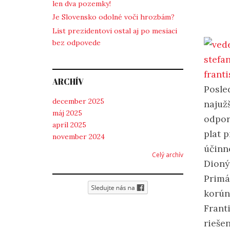
len dva pozemky!
Je Slovensko odolné voči hrozbám?
List prezidentovi ostal aj po mesiaci
bez odpovede
ARCHÍV
Posle
december 2025
najuž
máj 2025
odpor
apríl 2025
plat 
november 2024
účinn
Celý archív
Dioný
Primá
korún
Frant
rieše