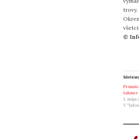
vymáh
trovy.
Okrem
všetci
© Inf
Súvisia
Primáto
takmer 
1. mája
V "Info