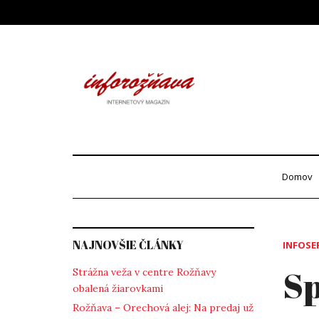
Skip
to
content
Info
internetový maga
Domov
NAJNOVŠIE ČLÁNKY
INFOSE
Sp
Strážna veža v centre Rožňavy
obalená žiarovkami
Rožňava – Orechová alej: Na predaj už