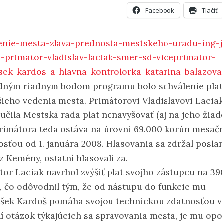
Facebook
Tlačiť
dným riadnym bodom programu bolo schválenie pla
šieho vedenia mesta. Primátorovi Vladislavovi Lacia
učila Mestská rada plat nenavyšovať (aj na jeho žiado
primátora teda ostáva na úrovni 69.000 korún mesač
osťou od 1. januára 2008. Hlasovania sa zdržal posla
z Kemény, ostatní hlasovali za.
tor Laciak navrhol zvýšiť plat svojho zástupcu na 39
, čo odôvodnil tým, že od nástupu do funkcie mu
išek Kardoš pomáha svojou technickou zdatnosťou v
ní otázok týkajúcich sa spravovania mesta, je mu op