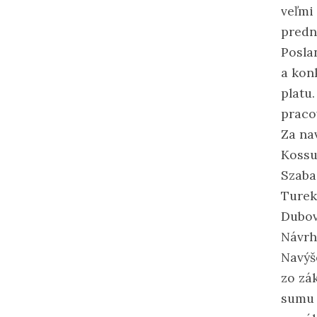
veľmi
predn
Posla
a kon
platu.
praco
Za na
Kossu
Szaba
Turek 
Dubov
Návrh
Navýš
zo zá
sumu 