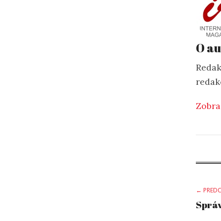
O au
Redak
redak
Zobra
Po
← PREDC
Správ