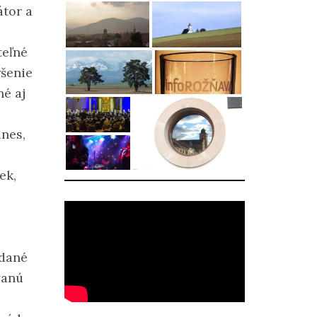
átor a
teľné
ýšenie
né aj
ánes,
ek,
 dané
vanú