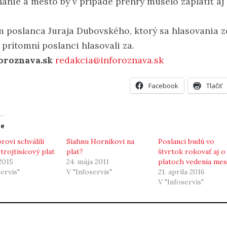
anie a mesto by v prípade prehry muselo zaplatiť aj
 poslanca Juraja Dubovského, ktorý sa hlasovania zd
 prítomní poslanci hlasovali za.
oroznava.sk
redakcia@inforoznava.sk
Facebook
Tlačiť
ce
rovi schválili
Siahnu Horníkovi na
Poslanci budú vo
trojtisícový plat
plat?
štvrtok rokovať aj o
 2015
24. mája 2011
platoch vedenia mes
servis"
V "Infoservis"
21. apríla 2016
V "Infoservis"