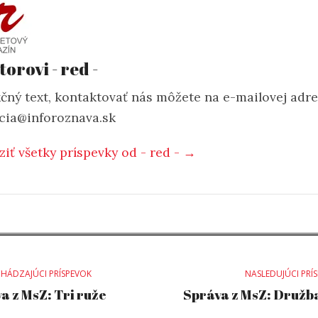
torovi - red -
čný text, kontaktovať nás môžete na e-mailovej adr
cia@inforoznava.sk
ziť všetky príspevky od - red - →
st
HÁDZAJÚCI PRÍSPEVOK
NASLEDUJÚCI PRÍ
a z MsZ: Tri ruže
Správa z MsZ: Družba 