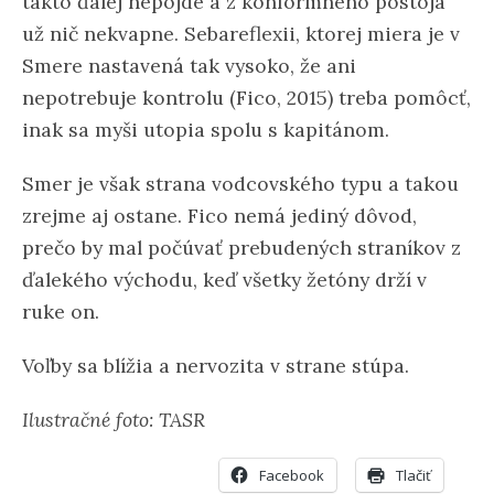
takto ďalej nepôjde a z konformného postoja
už nič nekvapne. Sebareflexii, ktorej miera je v
Smere nastavená tak vysoko, že ani
nepotrebuje kontrolu (Fico, 2015) treba pomôcť,
inak sa myši utopia spolu s kapitánom.
Smer je však strana vodcovského typu a takou
zrejme aj ostane. Fico nemá jediný dôvod,
prečo by mal počúvať prebudených straníkov z
ďalekého východu, keď všetky žetóny drží v
ruke on.
Voľby sa blížia a nervozita v strane stúpa.
Ilustračné foto: TASR
Facebook
Tlačiť