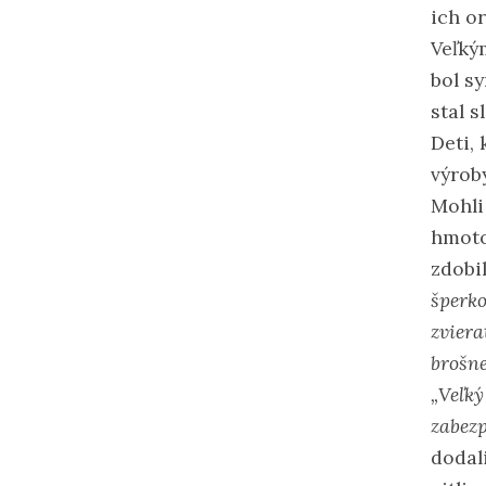
ich or
Veľký
bol s
stal 
Deti, 
výrob
Mohli
hmoto
zdobi
šperko
zviera
brošne
„Veľký
zabezp
dodali