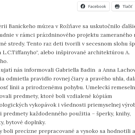
Facebook
Tlačiť
érii Baníckeho múzea v Rožňave sa uskutočnilo ďalši
udnie v rámci prázdninového projektu zameraného 
rné stredy. Tento raz deti tvorili v secesnom slohu š
 L.C.Tiffanyho“, alebo inšpirované architektúrou A.
ho.
ujatí nás informovali Gabriella Badin a Anna Lachov
ia odmietla pravidlo rovnej čiary a pravého uhla, dal
osť línii a prirodzenému pohybu. Umeleckí remeseln
ovali predmety, ktoré boli vzdialené kópiám
ologických vykopávok i všednosti priemyselnej výrob
li predmety každodenného použitia – šperky, knihy,
y, bytové doplnky.
y boli precízne prepracované a vysoko sa hodnotili a