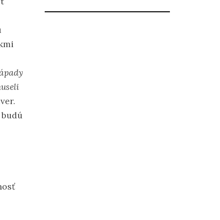
t
u
ikmi
nápady
useli
ver.
d budú
nosť