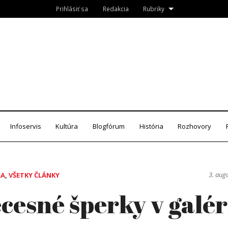
Prihlásiť sa
Redakcia
Rubriky
Roznava.sk
zín
Infoservis
Kultúra
Blogfórum
História
Rozhovory
3. aug
RA
,
VŠETKY ČLÁNKY
cesné šperky v galér