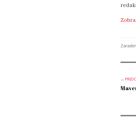
redak
Zobra
Zarade
Po
← PREDC
Maver
na