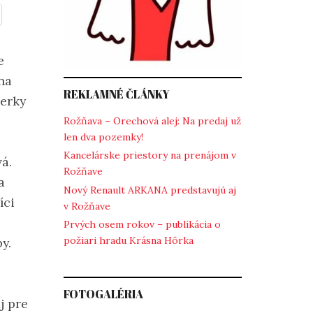
e
na
REKLAMNÉ ČLÁNKY
perky
Rožňava – Orechová alej: Na predaj už
len dva pozemky!
Kancelárske priestory na prenájom v
á.
Rožňave
a
Nový Renault ARKANA predstavujú aj
íci
v Rožňave
Prvých osem rokov – publikácia o
požiari hradu Krásna Hôrka
y.
FOTOGALÉRIA
j pre