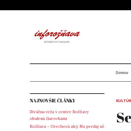
Skip
to
content
Info
internetový maga
Domov
NAJNOVŠIE ČLÁNKY
KULTÚ
Se
Strážna veža v centre Rožňavy
obalená žiarovkami
Rožňava – Orechová alej: Na predaj už