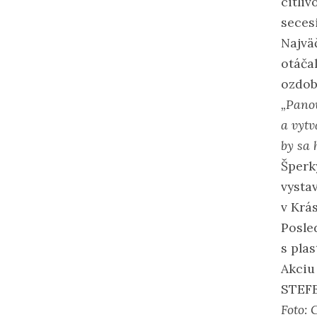
citli
secesi
Najvä
otáčal
ozdob
„Panov
a vytv
by sa 
Šperk
vysta
v Krá
Posle
s pla
Akciu
STEFE
Foto: 