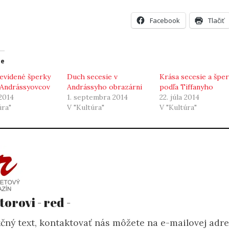
Facebook
Tlačiť
ce
evidené šperky
Duch secesie v
Krása secesie a špe
 Andrássyovcov
Andrássyho obrazárni
podľa Tiffanyho
 2014
1. septembra 2014
22. júla 2014
úra"
V "Kultúra"
V "Kultúra"
torovi - red -
čný text, kontaktovať nás môžete na e-mailovej adr