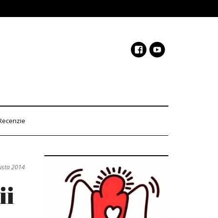
Recenzie
usta 2014
ii