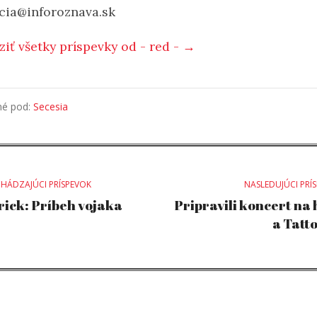
cia@inforoznava.sk
ziť všetky príspevky od - red - →
né pod:
Secesia
st
HÁDZAJÚCI PRÍSPEVOK
NASLEDUJÚCI PRÍ
ick: Príbeh vojaka
Pripravili koncert na
a Tatto
vigation