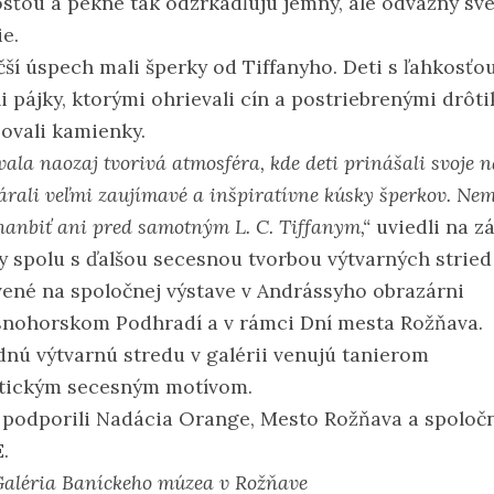
vosťou a pekne tak odzrkadľujú jemný, ale odvážny sve
e.
čší úspech mali šperky od Tiffanyho. Deti s ľahkosťo
i pájky, ktorými ohrievali cín a postriebrenými drôt
ovali kamienky.
ala naozaj tvorivá atmosféra, kde deti prinášali svoje 
árali veľmi zaujímavé a inšpiratívne kúsky šperkov. Nem
hanbiť ani pred samotným L. C. Tiffanym,“
uviedli na zá
y spolu s ďalšou secesnou tvorbou výtvarných strie
vené na spoločnej výstave v Andrássyho obrazárni
snohorskom Podhradí a v rámci Dní mesta Rožňava.
dnú výtvarnú stredu v galérii venujú tanierom
stickým secesným motívom.
 podporili Nadácia Orange, Mesto Rožňava a spoloč
.
Galéria Baníckeho múzea v Rožňave