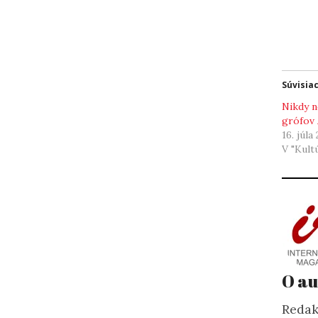
Súvisia
Nikdy n
grófov
16. júla
V "Kult
O au
Redak