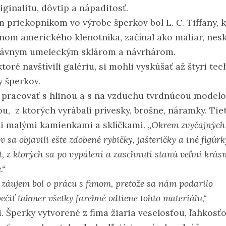
iginalitu, dôvtip a nápaditosť.
m priekopníkom vo výrobe šperkov bol L. C. Tiffany, 
ynom amerického klenotníka, začínal ako maliar, nes
slávnym umeleckým sklárom a návrhárom.
ktoré navštívili galériu, si mohli vyskúšať až štyri te
y šperkov.
 pracovať s hlinou a s na vzduchu tvrdnúcou model
u, z ktorých vyrábali prívesky, brošne, náramky. Tie
li malými kamienkami a sklíčkami.
„Okrem zvyčajných
v sa objavili ešte zdobené rybičky, jašteričky a iné figúrk
t, z ktorých sa po vypálení a zaschnutí stanú veľmi krás
.“
 záujem bol o prácu s fimom, pretože sa nám podarilo
ečiť takmer všetky farebné odtiene tohto materiálu,“
. Šperky vytvorené z fima žiaria veselosťou, ľahkosťo