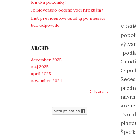
len dva pozemky!
Je Slovensko odolné voči hrozbám?
List prezidentovi ostal aj po mesiaci
bez odpovede
V Gal
popol
výtva
ARCHÍV
„podľa
december 2025
Gaudí
máj 2025
O pod
apríl 2025
Seces
november 2024
predn
Celý archív
navrh
arche
Tvori
plagát
Šperk