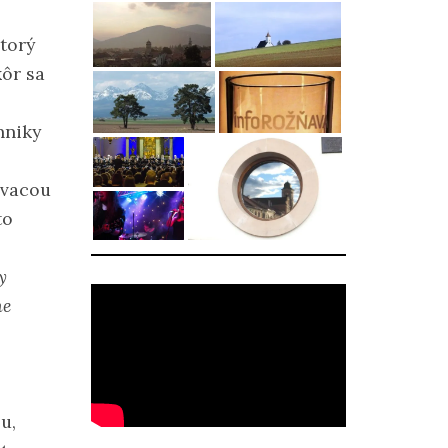
ktorý
kôr sa
chniky
ovacou
to
y
ne
u,