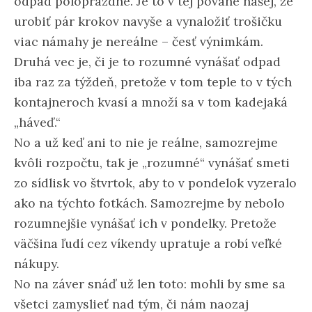
odpad poloprázdne. Je to v tej povahe našej, že
urobiť pár krokov navyše a vynaložiť trošičku
viac námahy je nereálne – česť výnimkám.
Druhá vec je, či je to rozumné vynášať odpad
iba raz za týždeň, pretože v tom teple to v tých
kontajneroch kvasí a množí sa v tom kadejaká
„háveď.“
No a už keď ani to nie je reálne, samozrejme
kvôli rozpočtu, tak je „rozumné“ vynášať smeti
zo sídlisk vo štvrtok, aby to v pondelok vyzeralo
ako na týchto fotkách. Samozrejme by nebolo
rozumnejšie vynášať ich v pondelky. Pretože
väčšina ľudí cez víkendy upratuje a robí veľké
nákupy.
No na záver snáď už len toto: mohli by sme sa
všetci zamyslieť nad tým, či nám naozaj