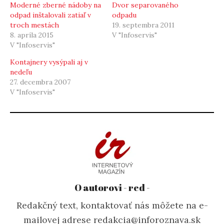
Moderné zberné nádoby na
Dvor separovaného
odpad inštalovali zatiaľ v
odpadu
troch mestách
19. septembra 2011
8. apríla 2015
V "Infoservis"
V "Infoservis"
Kontajnery vysýpali aj v
nedeľu
27. decembra 2007
V "Infoservis"
O autorovi - red -
Redakčný text, kontaktovať nás môžete na e-
mailovej adrese redakcia@inforoznava.sk