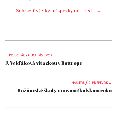
Zobraziť všetky príspevky od - red - →
Post
← PREDCHÁDZAJÚCI PRÍSPEVOK
J. Velďáková víťazkou v Bottrope
navigation
NASLEDUJÚCI PRÍSPEVOK →
Rožňavské školy v novom školskom roku