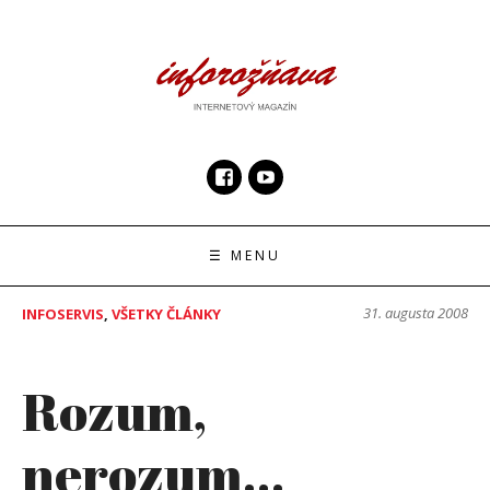
Skip
to
content
InfoRoznava.sk
internetový magazín
☰ MENU
31. augusta 2008
INFOSERVIS
,
VŠETKY ČLÁNKY
Rozum,
nerozum…